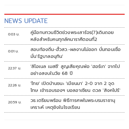
NEWS UPDATE
คู่มือทบทวนชีวิตช่วงพระเสาร์จร(7)เดินถอย
0:03 น.
หลังสำหรับคนทุกลัคนาราศีตอนที่2
สอบท้องถิ่น-ฮั้วสว.-ผลงานไม่ออก บั่นทอนเชื่อ
0:01 น.
มั่น'รัฐบาลอนุทิน'
'ลิโอเนล เมสซี' สูญเสียคุณพ่อ 'ฮอร์เก' จากไป
22:37 น.
อย่างสงบในวัย 68 ปี
'ไทย' เปิดบ้านชนะ 'เมียนมา' 2-0 จาก 2 จุด
22:26 น.
โทษ เข้ารอบรองฯ บอลอาเซียน ดวล 'สิงคโปร์'
วธ.เตรียมพร้อม พิธีการศพในพระบรมราชานุ
20:59 น.
เคราะห์ เหตุยิงในโรงเรียน