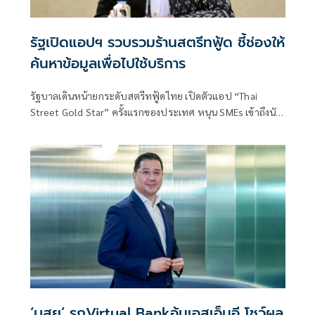
รัฐเปิดแอปฯ รวบรวมร้านสตรีทฟู้ด ชี้ช่องให้
ค้นหาข้อมูลเพื่อไปใช้บริการ
รัฐบาลเดินหน้ายกระดับสตรีทฟู้ดไทย เปิดตัวแอป “Thai
Street Gold Star” ครั้งแรกของประเทศ หนุน SMEs เข้าถึงนัก
ท่องเที่ยว
‘บสย’ รุกVirtual Bankอุ้มเอสเอ็มอี โชว์ผล