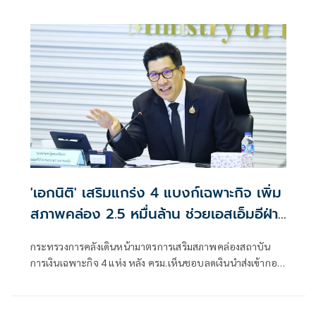
เดินทางสัญจร 4 ภูมิภาค
'เอกนิติ' เสริมแกร่ง 4 แบงก์เฉพาะกิจ เพิ่ม
สภาพคล่อง 2.5 หมื่นล้าน ช่วยเอสเอ็มอีฝ่า
วิกฤตต้นทุน
กระทรวงการคลังเดินหน้ามาตรการเสริมสภาพคล่องสถาบัน
การเงินเฉพาะกิจ 4 แห่ง หลัง ครม.เห็นชอบลดเงินนำส่งเข้ากอง
ทุนฯ เหลือ 0.0625% หวังเพิ่มเม็ดเงินในระบบกว่า 25,000 ล้าน
บาท เปิดทาง ธ.ก.