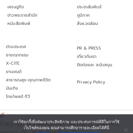
เศรษฐกิจ
ประชาสัมพันธ์
ข่าวพระราชสำนัก
ภูมิภาค
หนังสือพิมพ์
สิ่งแวดล้อม
ต่างประเทศ
PR & PRESS
อาชญากรรม
เกี่ยวกับเรา
X-CITE
ติดต่อและ สนับสนุน
ยานยนต์
สาธารณสุข-คุณภาพชีวิต
Privacy Policy
บันเทิง
ไทยโพสต์ ทีวี
Copyright© thaipost.net, All rights reserved.,
เราใช้คุกกี้เพื่อพัฒนาประสิทธิภาพ และประสบการณ์ที่ดีในการใช้
เว็บไซต์ของคุณ คุณสามารถศึกษารายละเอียดได้ที่นี่
ออกแบบเว็บ จัดทำเว็บไซต์โดย iDesign