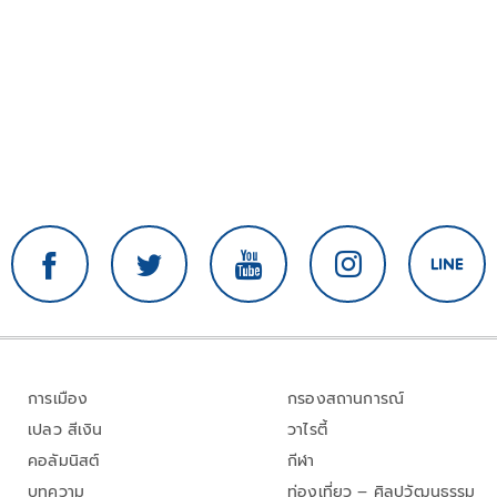
การเมือง
กรองสถานการณ์
เปลว สีเงิน
วาไรตี้
คอลัมนิสต์
กีฬา
บทความ
ท่องเที่ยว – ศิลปวัฒนธรรม