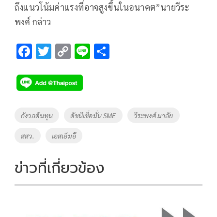
ถึงแนวโน้มค่าแรงที่อาจสูงขึ้นในอนาคต”นายวีระ
พงศ์ กล่าว
F
T
C
Li
S
ac
wi
o
n
h
e
tt
p
e
ar
b
er
y
e
o
Li
Tags
กังวลต้นทุน
ดัชนีเชื่อมั่น SME
วีระพงศ์ มาลัย
o
n
สสว.
เอสเอ็มอี
k
k
ข่าวที่เกี่ยวข้อง