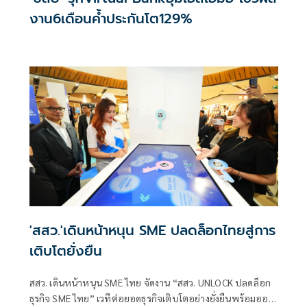
งาน6เดือนค้ำประกันโต129%
'สสว.'เดินหน้าหนุน SME ปลดล็อกไทยสู่การ
เติบโตยั่งยืน
สสว. เดินหน้าหนุน SME ไทย จัดงาน “สสว. UNLOCK ปลดล็อก
ธุรกิจ SME ไทย” เวทีต่อยอดธุรกิจเติบโตอย่างยั่งยืนพร้อมออก