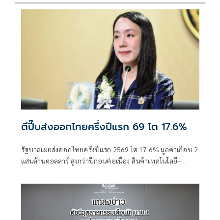
ตีปี๊บส่งออกไทยครึ่งปีแรก 69 โต 17.6%
รัฐบาลเผยส่งออกไทยครึ่งปีแรก 2569 โต 17.6% มูลค่าเกือบ 2
แสนล้านดอลลาร์ สูงกว่าปีก่อนต่อเนื่อง สินค้าเทคโนโลยี–
อิเล็กทรอนิกส์แรงหนุนสำคัญ ตลาดสหรัฐฯ โต 41.1%