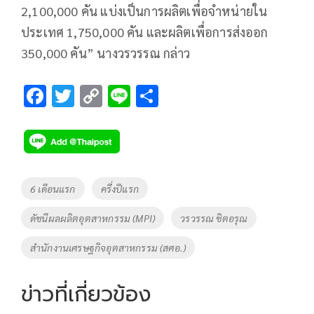
2,100,000 คัน แบ่งเป็นการผลิตเพื่อจำหน่ายใน
ประเทศ 1,750,000 คัน และผลิตเพื่อการส่งออก
350,000 คัน” นางวรวรรณ กล่าว
F
T
C
Li
S
ac
wi
o
n
h
e
tt
p
e
ar
b
er
y
e
o
Li
Tags
6 เดือนแรก
ครึ่งปีแรก
o
n
ดัชนีผลผลิตอุตสาหกรรม (MPI)
วรวรรณ ชิตอรุณ
k
k
สำนักงานเศรษฐกิจอุตสาหกรรม (สศอ.)
ข่าวที่เกี่ยวข้อง