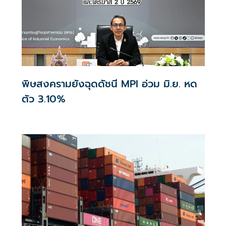
พิษสงครามยังฉุดดัชนี MPI อ่วม มิ.ย. หด
ตัว 3.10%