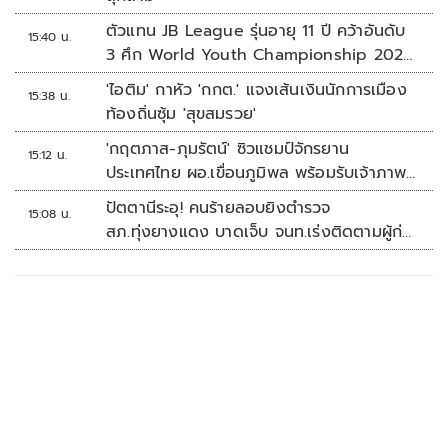
ตัวแทน JB League รุ่นอายุ 11 ปี คว้าอันดับ
15:40 น.
3 ศึก World Youth Championship 2026
ที่สิงคโปร์
'ไอติม' กาหัว 'กกต.' แจงเส้นเงินนักการเมือง
15:38 น.
ท้องถิ่นซุ้ม 'สุขสมรวย'
'กฤตภาส-ภุมรัตน์' ซิวแชมป์จักรยาน
15:12 น.
ประเทศไทย ผอ.เขื่อนภูมิพล พร้อมรับเจ้าภาพ
ต่อ ปี 2570
ปัตตานีระอุ! คนร้ายลอบยิงตำรวจ
15:08 น.
สภ.ทุ่งยางแดง บาดเจ็บ จนท.เร่งติดตามผู้ก่อ
เหตุ