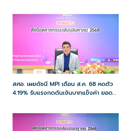
สศอ. เผยดัชนี MPI เดือน ส.ค. 68 หดตัว
4.19% รับแรงกดดันเงินบาทแข็งค่า ยอด
ผลิตรถยนต์ลดลง