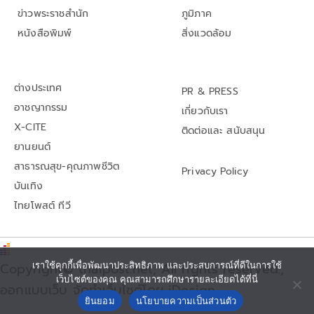
ข่าวพระราชสำนัก
ภูมิภาค
หนังสือพิมพ์
สิ่งแวดล้อม
ต่างประเทศ
PR & PRESS
อาชญากรรม
เกี่ยวกับเรา
X-CITE
ติดต่อและ สนับสนุน
ยานยนต์
สาธารณสุข-คุณภาพชีวิต
Privacy Policy
บันเทิง
ไทยโพสต์ ทีวี
เราใช้คุกกี้เพื่อพัฒนาประสิทธิภาพ และประสบการณ์ที่ดีในการใช้
Copyright© thaipost.net, All rights reserved.,
เว็บไซต์ของคุณ คุณสามารถศึกษารายละเอียดได้ที่นี่
ออกแบบเว็บ จัดทำเว็บไซต์โดย iDesign
ยินยอม
นโยบายความเป็นส่วนตัว