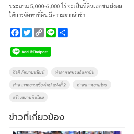
ประมาณ 5,000-6,000 ไร่ จะเป็นที่ดินเอกชน ส่งผล
ให้การจัดหาที่ดิน มีความยากล่าช้า
F
T
C
Li
S
ac
wi
o
n
h
e
tt
p
e
ar
b
er
y
e
o
Li
Tags
กีรติ กิจมานะวัฒน์
ท่าอากาศยานอันดามัน
o
n
ท่าอากาศยานเชียงใหม่ แห่งที่ 2
ท่าอากาศยานไทย
k
k
สร้างสนามบินใหม่
ข่าวที่เกี่ยวข้อง