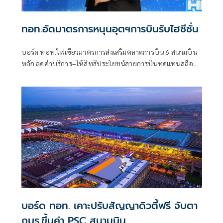
ทอท.อัดมาตรการหนุนอุตฯการบินรับไฮซีซั่น
บอร์ด ทอท.ไฟเขียวมาตรการส่งเสริมตลาดการบิน 6 สนามบิน
หลัก ลดค่าบริการ–ให้สิทธิประโยชน์สายการบินทดแทนสล็อต
เริ่ม 1 ม.ค.–28 มี.ค. 69 หวังกระตุ้นเที่ยวบินระหว่างประเทศ
เพิ่มผู้โดยสารช่วงไฮซีซัน พร้อมโชว์ผลงานปีงบฯ 68 รายได้–
กำไรเติบโตต่อเนื่อง
บอร์ด ทอท. เคาะปรับสัญญาดิวตี้ฟรี จับตา
กบร.ขึ้นค่า PSC สนามบิน