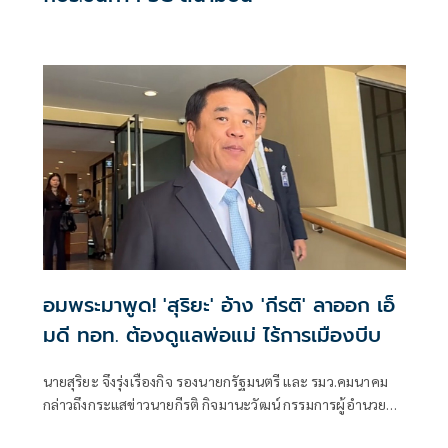
อมพระมาพูด! 'สุริยะ' อ้าง 'กีรติ' ลาออก เอ็
มดี ทอท. ต้องดูแลพ่อแม่ ไร้การเมืองบีบ
นายสุริยะ จึงรุ่งเรืองกิจ รองนายกรัฐมนตรี และ รมว.คมนาคม
กล่าวถึงกระแสข่าวนายกีรติ กิจมานะวัฒน์ กรรมการผู้อํานวย
การใหญ่ บริษัท ท่าอากาศยานไทย จํากัด (มหาชน) หรือ AOT