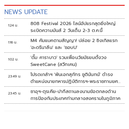
NEWS UPDATE
808 Festival 2026 ไลน์อัปแรกสุดยิ่งใหญ่
1:24 น.
ระเบิดความมันส์ 2 วันเต็ม 2-3 ต.ค.นี้
M4 คัมแบคตามสัญญา! ปล่อย 2 ซิงเกิลแรก
1:16 น.
'อะดรีนาลีน' และ 'ชอบU'
'ดั๊ม คาราบาว' รวมเพื่อนวัยมัธยมตั้งวง
1:02 น.
SweetCane (สวีทเคน)
โปรดเกล้าฯ 'พันเอกสุภัทร ชูตินันทน์' ดำรง
23:49 น.
ตำแหน่งนายทหารปฏิบัติการฯ-พระราชทานยศ
'พลตรี'
ซาอุฯ-ตุรเคีย-ปากีสถานลงนามข้อตกลงด้าน
23:45 น.
การป้องกันประเทศท่ามกลางสงครามในภูมิภาค