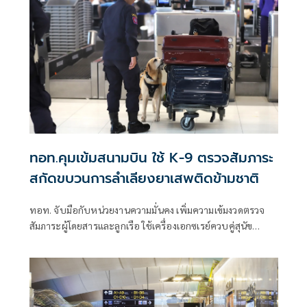
ทอท.คุมเข้มสนามบิน ใช้ K-9 ตรวจสัมภาระ
สกัดขบวนการลำเลียงยาเสพติดข้ามชาติ
ทอท. จับมือกับหน่วยงานความมั่นคง เพิ่มความเข้มงวดตรวจ
สัมภาระผู้โดยสารและลูกเรือ ใช้เครื่องเอกซเรย์ควบคู่สุนัข
ตำรวจ K-9 สกัดการลักลอบขนยาเสพติดออกนอกประเทศและ
ยกระดับมาตรฐานความปลอดภัยสู่ระดับสากล.