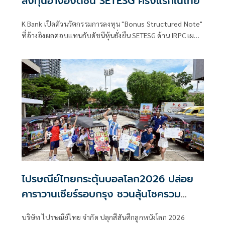
ลงทุนอ้างอิงดัชนี SETESG ครั้งแรกในไทย
K Bank เปิดตัวนวัตกรรมการลงทุน "Bonus Structured Note"
ที่อ้างอิงผลตอบแทนกับดัชนีหุ้นยั่งยืน SETESG ด้าน IRPC เผย
พร้อมร่วมลงทุนภายใต้นวัตกรรมทางการเงินเพื่อความยั่งยืน
สะท้อนความร่วมมือระหว่างภาคการเงินและภาคอุตสาหกรรม
ในการสนับสนุนการลงทุนที่คำนึงถึง ESGและยกระดับตลาดทุน
ไทยสู่การเติบโตอย่างยั่งยืน
ไปรษณีย์ไทยกระตุ้นบอลโลก2026 ปล่อย
คาราวานเชียร์รอบกรุง ชวนลุ้นโชครวม
กว่า12ล้าน
บริษัท ไปรษณีย์ไทย จำกัด ปลุกสีสันศึกลูกหนังโลก 2026