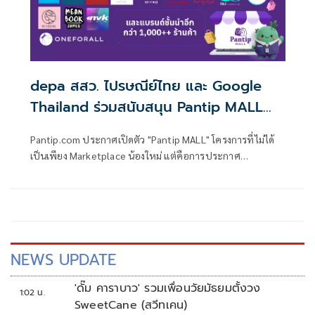
depa สสว. ไปรษณีย์ไทย และ Google
Thailand ร่วมสนับสนุน Pantip MALL
แพลตฟอร์มไทย ให้เป็นทางเลือก
Pantip.com ประกาศเปิดตัว "Pantip MALL" โครงการที่ไม่ได้
Marketplace ไทย ส่งเสริมเศรษฐกิจ
เป็นเพียง Marketplace น้องใหม่ แต่คือการประกาศ
ดิจิทัล
เจตนารมณ์ในการทวงคืน "อธิปไตยทางแพลตฟอร์ม" ให้กลับ
มาอยู่ในมือคนไทย
NEWS UPDATE
'ดั๊ม คาราบาว' รวมเพื่อนวัยมัธยมตั้งวง
1:02 น.
SweetCane (สวีทเคน)