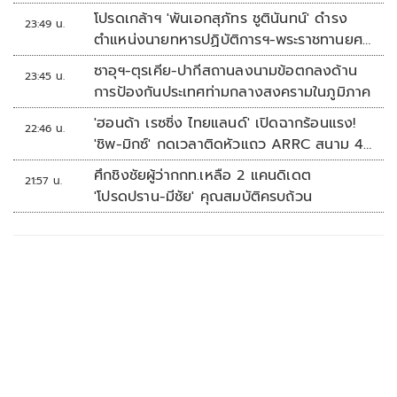
โปรดเกล้าฯ 'พันเอกสุภัทร ชูตินันทน์' ดำรง
23:49 น.
ตำแหน่งนายทหารปฏิบัติการฯ-พระราชทานยศ
'พลตรี'
ซาอุฯ-ตุรเคีย-ปากีสถานลงนามข้อตกลงด้าน
23:45 น.
การป้องกันประเทศท่ามกลางสงครามในภูมิภาค
'ฮอนด้า เรซซิ่ง ไทยแลนด์' เปิดฉากร้อนแรง!
22:46 น.
'ชิพ-มิกซ์' กดเวลาติดหัวแถว ARRC สนาม 4
ที่มัลดาลิกา
ศึกชิงชัยผู้ว่ากกท.เหลือ 2 แคนดิเดต
21:57 น.
'โปรดปราน-มีชัย' คุณสมบัติครบถ้วน