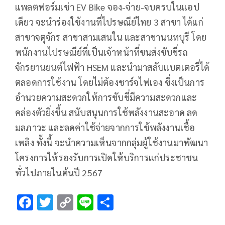
แพลตฟอร์มเช่า EV Bike จอง-จ่าย-จบครบในแอป
เดียว จะนำร่องใช้งานที่ไปรษณีย์ไทย 3 สาขา ได้แก่
สาขาจตุจักร สาขาสามเสนใน และสาขานนทบุรี โดย
พนักงานไปรษณีย์ที่เป็นเจ้าหน้าที่ขนส่งขับขี่รถ
จักรยานยนต์ไฟฟ้า HSEM และนำมาสลับแบตเตอรี่ได้
ตลอดการใช้งาน โดยไม่ต้องชาร์จไฟเอง ซึ่งเป็นการ
อำนวยความสะดวกให้การขับขี่มีความสะดวกและ
คล่องตัวยิ่งขึ้น สนับสนุนการใช้พลังงานสะอาด ลด
มลภาวะ และลดค่าใช้จ่ายจากการใช้พลังงานเชื้อ
เพลิง ทั้งนี้ จะนำความเห็นจากกลุ่มผู้ใช้งานมาพัฒนา
โครงการให้รองรับการเปิดให้บริการแก่ประชาชน
ทั่วไปภายในต้นปี 2567
F
T
C
Li
S
ac
wi
o
n
h