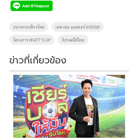
e
tt
p
e
ar
b
er
y
e
o
Li
Tags
ธนาคารกสิกรไทย
เอช เซม มอเตอร์ (HSEM)
o
n
โครงการ WATT’S UP
ไปรษณีย์ไทย
k
k
ข่าวที่เกี่ยวข้อง