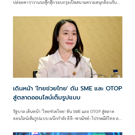
ปล่อยคาราวานรถตุ๊กตุ๊กรอบกรุงเปิดสนามความสนุกต้อนรับ
เทศกาลฟุตบอลครั้งใหญ่แห่งปี พร้อมชวนคนไทยร่วมส่งแรง
เชียร์ทีมโปรดกับแคมเปญ “เชียร์บอลให้มัน เฮลั่นรับโชค ทุกที่
ทุกเวลา” โดยจะตระเวนประชาสัมพันธ์ไปยังแหล่งชุมชน ย่าน
ธุรกิจ และสถานที่สำคัญต่าง ๆ ทั่วกรุงเทพมหานครตลอดช่วง
การแข่งขัน เพื่อส่งต่อบรรยากาศแห่งการเชียร์และชวน
ประชาชนร่วมเป็นส่วนหนึ่งของกิจกรรมลุ้นโชคครั้งใหญ่แห่งปี
สร้างรอยยิ้มและความประทับใจให้แก่ประชาชนที่พบเห็น
ตลอดเส้นทาง เมื่อวันที่ 11 มิ.ย.ที่ผ่านมา
เดินหน้า 'ไทยช่วยไทย' ดัน SME และ OTOP
สู่ตลาดออนไลน์เต็มรูปแบบ
รัฐบาล เดินหน้า 'ไทยช่วยไทย' ดัน SME และ OTOP สู่ตลาด
ออนไลน์เต็มรูปแบบ ผนึกกำลัง ดีอี–พาณิชย์–ไปรษณีย์ไทย ลด
ต้นทุน เพิ่มยอดขาย ขยายโอกาสการค้าในยุคดิจิทัล