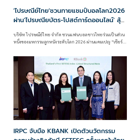
'ไปรษณีย์ไทย'ชวนทายแชมป์บอลโลก2026
ผ่าน'ไปรษณียบัตร-โปสต์การ์ดออนไลน์' ลุ้น
รางวัลกว่า12ล้าน
บริษัท ไปรษณีย์ไทย จำกัด ชวนแฟนบอลชาวไทยร่วมเป็นส่วน
หนึ่งของมหกรรมลูกหนังระดับโลก 2026 ผ่านแคมเปญ “เชียร์
บอลให้มัน เฮลั่นรับโชค ทุกที่ทุกเวลา” ร่วมส่งแรงเชียร์พร้อม
ร่วมทายผลทีมแชมป์โลกผ่านไปรษณียบัตรและโปสต์การ์ด
ออนไลน์บนแอปพลิเคชัน Prompt Post และแอปพลิเคชันเป๋า
ตัง เพื่อชิงรางวัลรวมมูลค่ากว่า 12 ล้านบาท ตั้งแต่วันนี้ – 19
กรกฎาคม 2569
IRPC จับมือ KBANK เปิดตัวนวัตกรรม