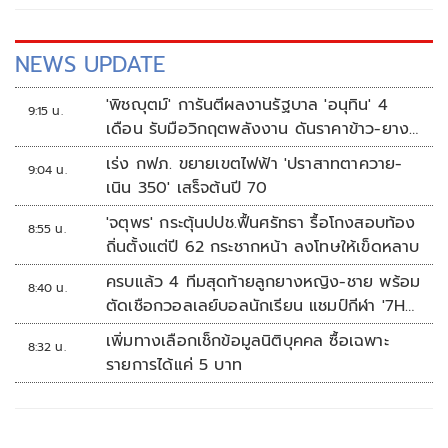
NEWS UPDATE
'พิชญุตม์' การันตีผลงานรัฐบาล 'อนุทิน' 4
9:15 น.
เดือน รับมือวิกฤตพลังงาน ดันราคาข้าว-ยาง-
ปาล์ม พุ่งต่อเนื่อง พร้อมอัดมาตรการช่วยลด
เร่ง กฟภ. ขยายเขตไฟฟ้า 'ปราสาทตาควาย-
9:04 น.
ต้นทุน-ขยายตลาดโลก
เนิน 350' เสร็จต้นปี 70
'จตุพร' กระตุ้นปปช.ฟื้นศรัทธา รื้อโกงสอบท้อง
8:55 น.
ถิ่นตั้งแต่ปี 62 กระชากหน้า ลงโทษให้เข็ดหลาบ
ครบแล้ว 4 ทีมสุดท้ายลูกยางหญิง-ชาย พร้อม
8:40 น.
ตัดเชือกวอลเลย์บอลนักเรียน แชมป์กีฬา '7HD
2026'
เพิ่มทางเลือกเช็กข้อมูลนิติบุคคล ซื้อเฉพาะ
8:32 น.
รายการได้แค่ 5 บาท