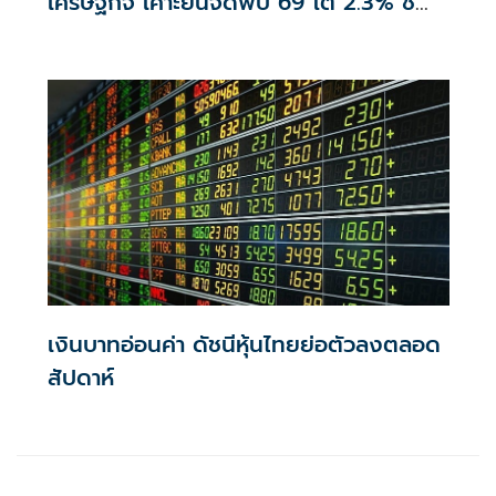
เศรษฐกิจ เคาะยืนจีดีพีปี 69 โต 2.3% ชี้
บาทอ่อนตามเทรนด์โลก
เงินบาทอ่อนค่า ดัชนีหุ้นไทยย่อตัวลงตลอด
สัปดาห์