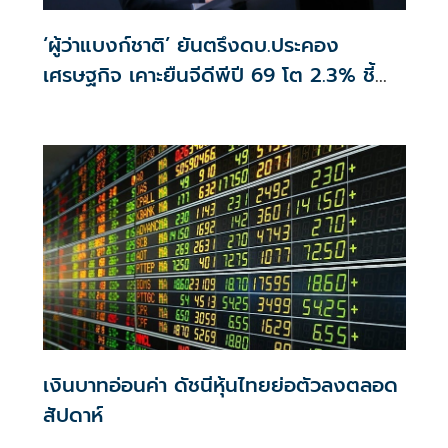
‘ผู้ว่าแบงก์ชาติ’ ยันตรึงดบ.ประคอง
เศรษฐกิจ เคาะยืนจีดีพีปี 69 โต 2.3% ชี้
บาทอ่อนตามเทรนด์โลก
เงินบาทอ่อนค่า ดัชนีหุ้นไทยย่อตัวลงตลอด
สัปดาห์