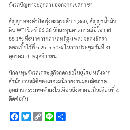
กังวลปัญหาจะลุกลามออกจากเขตกาซา
สัญญาทองคำปิดพุ่งทะลุระดับ 1,860, สัญญาน้ำมัน
ดิบ WTI ปิดที่ 86.38 นักลงทุนคาดการณ์มีโอกาส
88.1% ที่ธนาคารกลางสหรัฐ (เฟด) จะคงอัตรา
ดอกเบี้ยไว้ที่ 5.25-5.50% ในการประชุมวันที่ 31
ตุลาคม -1 พฤศจิกายน
นักลงทุนกังวลเศรษฐกิจถดถอยในยุโรป หลังจาก
สำนักงานสถิติของเยอรมนีรายงานผลผลิตภาค
อุตสาหกรรมหดตัวลงในเดือนสิงหาคมเป็นเดือนที่ 4
ติดต่อกัน
F
T
C
Li
S
ac
wi
o
n
h