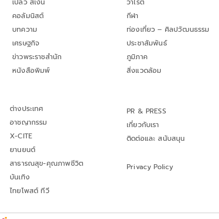
เปลว สีเงิน
วาไรตี้
คอลัมนิสต์
กีฬา
บทความ
ท่องเที่ยว – ศิลปวัฒนธรรม
เศรษฐกิจ
ประชาสัมพันธ์
ข่าวพระราชสำนัก
ภูมิภาค
หนังสือพิมพ์
สิ่งแวดล้อม
ต่างประเทศ
PR & PRESS
อาชญากรรม
เกี่ยวกับเรา
X-CITE
ติดต่อและ สนับสนุน
ยานยนต์
สาธารณสุข-คุณภาพชีวิต
Privacy Policy
บันเทิง
ไทยโพสต์ ทีวี