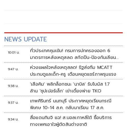
NEWS UPDATE
ทั่วประเทศคุมเข้ม! กรมการปกครองออก 6
10:01 น.
มาตรการหลังเหตุสลด สกัดปืน-ป้องกันเลียน
แบบ
ห่วงแผลใจหลังเหตุสลด! รัฐส่งทีม MCATT
9:47 น.
ประกบดูแลเด็ก-ครู เตือนหยุดแชร์ภาพรุนแรง
'เสือคิม' พลิกล็อกชนะ 'นาบิล' รับโบนัส 1.7
9:38 น.
ล้าน 'ซุปเปอร์เล็ก' เข่าเดี้ยงพ่าย TKO
เทพศิรินทร์ นนทบุรี ประกาศหยุดเรียนกรณี
9:37 น.
พิเศษ 10-14 ส.ค. กลับมาเรียน 17 ส.ค.
สื่อแดนกิมจิ แฉ! ส.บอลเกาหลีใต้ ซื้อบริการ
9:34 น.
ทางเพศเอาใจผู้ตัดสินต่างชาติ