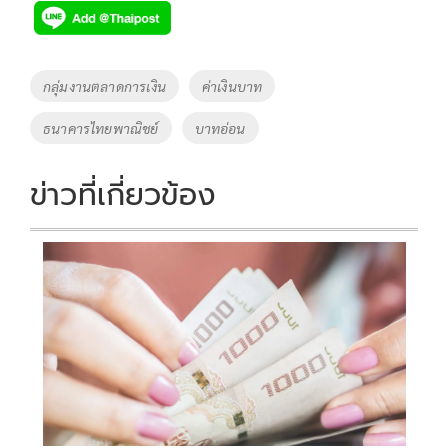
e
tt
p
e
ar
b
er
y
e
o
Li
Tags
กลุ่มงานตลาดการเงิน
ค่าเงินบาท
o
n
ธนาคารไทยพาณิชย์
บาทอ่อน
k
k
ข่าวที่เกี่ยวข้อง