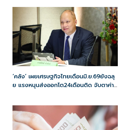
‘คลัง’ เผยเศรษฐกิจไทยเดือนมิ.ย.69ยังฉลุ
ย แรงหนุนส่งออกโต24เดือนติด จับตาค่า
บาท-น้ำมันดิบ