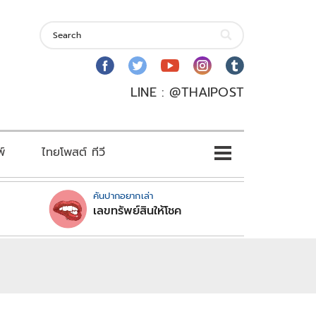
LINE : @THAIPOST
พ์
ไทยโพสต์ ทีวี
คันปากอยากเล่า
เลขทรัพย์สินให้โชค