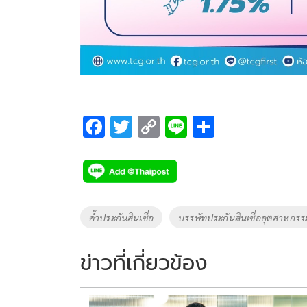
F
T
C
Li
S
ac
wi
o
n
h
e
tt
p
e
ar
b
er
y
e
o
Li
Tags
ค้ำประกันสินเชื่อ
บรรษัทประกันสินเชื่ออุตสาหกร
o
n
k
k
ข่าวที่เกี่ยวข้อง