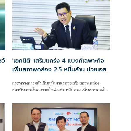
ว์
'เอกนิติ' เสริมแกร่ง 4 แบงก์เฉพาะกิจ
เพิ่มสภาพคล่อง 2.5 หมื่นล้าน ช่วยเอส
เอ็มอีฝ่าวิกฤตต้นทุน
กระทรวงการคลังเดินหน้ามาตรการเสริมสภาพคล่อง
สถาบันการเงินเฉพาะกิจ 4 แห่ง หลัง ครม.เห็นชอบลดเงิน
นำส่งเข้ากองทุนฯ เหลือ 0.0625% หวังเพิ่มเม็ดเงินใน
ระบบกว่า 25,000 ล้านบาท เปิดทาง ธ.ก.