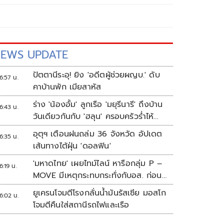
EWS UPDATE
ปัตตานีระอุ! ยิง 'อดีตผู้ช่วยผญบ.' ดับ
6:57 น.
คาบ้านพัก เมียสาหัส
ร่าง 'น้องอั้ม' ลูกเรือ 'มยุรีนารี' ถึงบ้าน
6:43 น.
วันเดียวกันกับ 'ฮลุน' ครอบครัวร่ำไห้
เผยฝันอยากเป็นทหารเรือ
อุตุฯ เตือนฝนถล่ม 36 จังหวัด อัปเดต
6:35 น.
เส้นทางไต้ฝุ่น 'ดอลฟิน'
'มหาดไทย' เผยไทม์ไลน์ หารือกลุ่ม P –
6:19 น.
MOVE มีเหตุกระทบกระทั่งกับอส. ก่อน
พาส่งขึ้นรถกลับ
ยูเครนโจมตีโรงกลั่นน้ำมันรัสเซีย มอสโก
6:02 น.
โจมตีคืนใส่สถานีรถไฟและเรือ