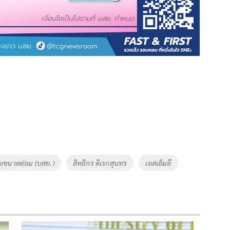
รมขนาดย่อม (บสย.)
สิทธิกร ดิเรกสุนทร
เอสเอ็มอี