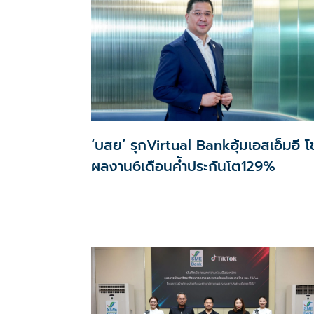
‘บสย’ รุกVirtual Bankอุ้มเอสเอ็มอี โช
ผลงาน6เดือนค้ำประกันโต129%