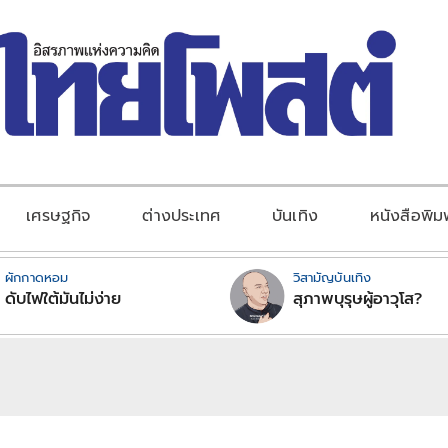
เศรษฐกิจ
ต่างประเทศ
บันเทิง
หนังสือพิม
ผักกาดหอม
วิสามัญบันเทิง
ดับไฟใต้มันไม่ง่าย
สุภาพบุรุษผู้อาวุโส?