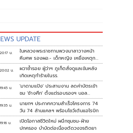
EWS UPDATE
ในหลวงพระราชทานพวงมาลาวางหน้า
20:17 น.
หีบศพ รองผอ.- เด็กหญิง เหยื่อเหตุก
ราดยิง
ผวาซ้ำรอย ผู้ว่าฯ ภูเก็ตสั่งดูแลเข้มหลัง
20:02 น.
เกิดเหตุทำร้ายในรร.
'มาดามแป้ง' ประสานงาน ลดค่าบัตรเข้า
19:45 น.
ชม 'ช้างศึก' ตั้งแต่รอบรองฯ บอล
อาเซียน
นายกฯ ประกาศความสำเร็จโครงการ 74
19:35 น.
วัน 74 ล้านแคลฯ พร้อมโชว์เต้นแอโรบิก
เปิดโอกาสชีวิตใหม่ ผนึกชุมชน-ฝ่าย
19:16 น.
ปกครอง บำบัดต่อเนื่องตัดวงจรติดยา