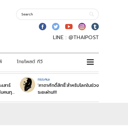
LINE : @THAIPOST
พ์
ไทยโพสต์ ทีวี
ทรรศนะ
ะเสาร์
'คาถาศักดิ์สิทธิ์'สำหรับโลกในช่วง
ับคนทุก
ระยะผ่าน!!!