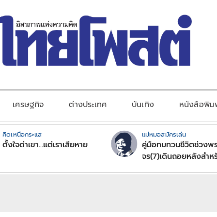
เศรษฐกิจ
ต่างประเทศ
บันเทิง
หนังสือพิม
คิดเหนือกระแส
แม่หมอสมัครเล่น
ตั้งใจด่าเขา...แต่เราเสียหาย
คู่มือทบทวนชีวิตช่วงพร
จร(7)เดินถอยหลังสำหร
ลัคนาราศีตอนที่2