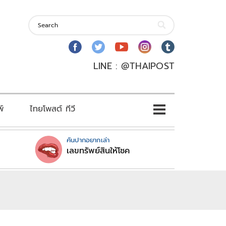
LINE : @THAIPOST
พ์
ไทยโพสต์ ทีวี
คันปากอยากเล่า
เลขทรัพย์สินให้โชค