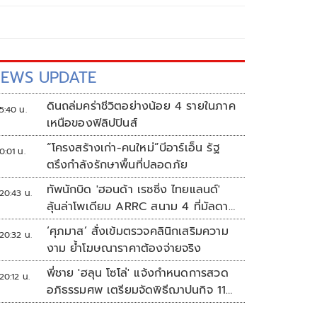
EWS UPDATE
ดินถล่มคร่าชีวิตอย่างน้อย 4 รายในภาค
5:40 น.
เหนือของฟิลิปปินส์
“โครงสร้างเก่า-คนใหม่”บีอาร์เอ็น รัฐ
0:01 น.
ตรึงกำลังรักษาพื้นที่ปลอดภัย
ทัพนักบิด 'ฮอนด้า เรซซิ่ง ไทยแลนด์'
20:43 น.
ลุ้นล่าโพเดียม ARRC สนาม 4 ที่มัลดาลิ
กา
‘ศุภมาส’ สั่งเข้มตรวจคลินิกเสริมความ
20:32 น.
งาม ย้ำโฆษณาราคาต้องจ่ายจริง
พี่ชาย 'ฮลุน โซโล่' แจ้งกำหนดการสวด
20:12 น.
อภิธรรมศพ เตรียมจัดพิธีฌาปนกิจ 11
ส.ค.