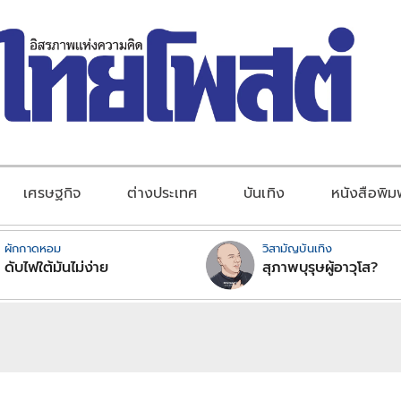
เศรษฐกิจ
ต่างประเทศ
บันเทิง
หนังสือพิม
ผักกาดหอม
วิสามัญบันเทิง
ดับไฟใต้มันไม่ง่าย
สุภาพบุรุษผู้อาวุโส?