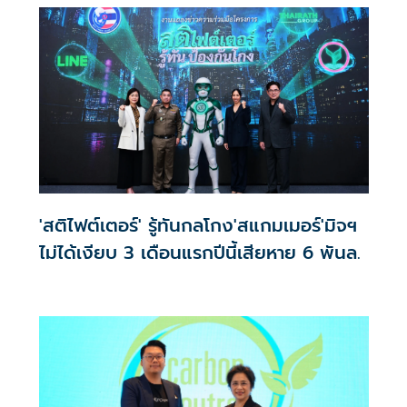
สะท้อนความร่วมมือระหว่างภาคการเงินและภาคอุตสาหกรรม
ในการสนับสนุนการลงทุนที่คำนึงถึง ESGและยกระดับตลาดทุน
ไทยสู่การเติบโตอย่างยั่งยืน
'สติไฟต์เตอร์' รู้ทันกลโกง'สแกมเมอร์'มิจฯ
ไม่ได้เงียบ 3 เดือนแรกปีนี้เสียหาย 6 พันล.