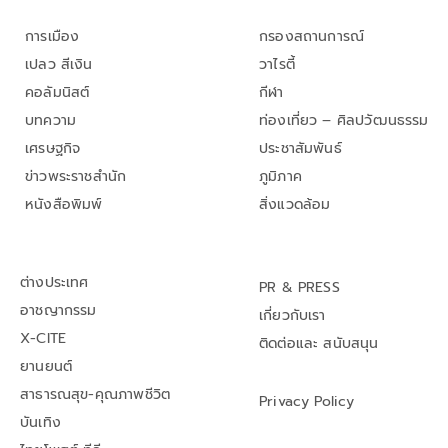
การเมือง
กรองสถานการณ์
เปลว สีเงิน
วาไรตี้
คอลัมนิสต์
กีฬา
บทความ
ท่องเที่ยว – ศิลปวัฒนธรรม
เศรษฐกิจ
ประชาสัมพันธ์
ข่าวพระราชสำนัก
ภูมิภาค
หนังสือพิมพ์
สิ่งแวดล้อม
ต่างประเทศ
PR & PRESS
อาชญากรรม
เกี่ยวกับเรา
X-CITE
ติดต่อและ สนับสนุน
ยานยนต์
สาธารณสุข-คุณภาพชีวิต
Privacy Policy
บันเทิง