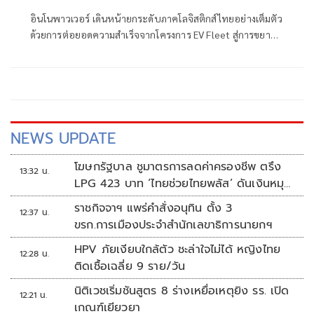
อินโนพาวเวอร์ เดินหน้ายกระดับภาคโลจิสติกส์ไทยอย่างเต็มตัว
ด้วยการต่อยอดความสำเร็จจากโครงการ EV Fleet สู่การขยาย
ผลการใช้งานยานยนต์ไฟฟ้าเชิงพาณิชย์อย่าง EV Truck และ
EV Bus ตอกย้ำความมุ่งมั่นในการขับเคลื่อนประเทศไทยสู่สังคม
ไร้คาร์บอน สอดรับเทรนด์ Green
NEWS UPDATE
โฆษกรัฐบาล ชูมาตรการลดค่าครองชีพ ตรึง
13:32 น.
LPG 423 บาท ‘ไทยช่วยไทยพลัส’ ดันเงินหมุน
แสนล้าน
ราชกิจจาฯ แพร่คำสั่งอนุทิน ตั้ง 3
12:37 น.
ขรก.การเมืองประจำสำนักเลขาธิการนายกฯ
HPV ภัยเงียบใกล้ตัว ชะล่าใจไม่ได้ หญิงไทย
12:28 น.
ติดเชื้อเฉลี่ย 9 ราย/วัน
นิติเวชเริ่มชันสูตร 8 ร่างเหยื่อเหตุยิง รร. เปิด
12:21 น.
เกณฑ์เยียวยา