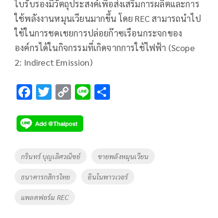
ใบรับรองมีวัตถุประสงค์เพื่อส่งเสริมการผลิตและการ
ใช้พลังงานหมุนเวียนมากขึ้น โดย REC สามารถนำไป
ใช้ในการชดเชยการปล่อยก๊าซเรือนกระจกของ
องค์กรได้ในกิจกรรมที่เกิดจากการใช้ไฟฟ้า (Scope
2: Indirect Emission)
F
T
C
Li
S
ac
wi
o
n
h
e
tt
p
e
ar
b
er
y
e
o
Li
Tags
กรินทร์ บุญเลิศวณิชย์
ขายพลังหมุนเวียน
o
n
ธนาคารกสิกรไทย
อินโนพาวเวอร์
k
k
แพลตฟอร์ม REC