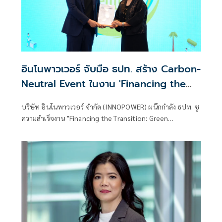
อินโนพาวเวอร์ จับมือ ธปท. สร้าง Carbon-
Neutral Event ในงาน 'Financing the
Transition: Green Solutions for
บริษัท อินโนพาวเวอร์ จำกัด (INNOPOWER) ผนึกกำลัง ธปท. ชู
Hotels' เพื่อส่งเสริมธุรกิจท่องเที่ยวไทยสู่
ความสำเร็จงาน "Financing the Transition: Green
ความยั่งยืน
Solutions for Hotels" สู่การเป็น Carbon-Neutral Event
และต้นแบบการท่องเที่ยวยั่งยืน ณ ห้องแกรนด์บอลรูม ชั้น 1 โรง
แรมเพิร์ลภูเก็ต จังหวัดภูเก็ต