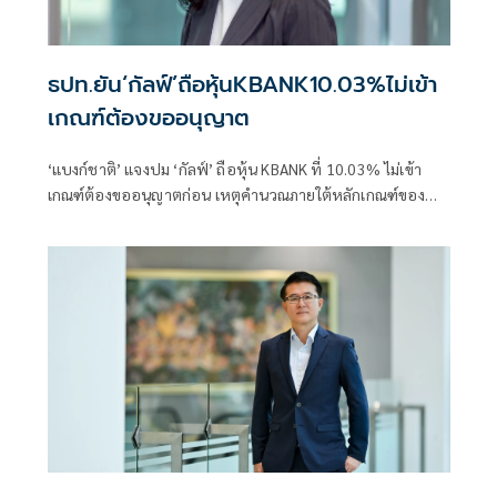
ธปท.ยัน‘กัลฟ์’ถือหุ้นKBANK10.03%ไม่เข้า
เกณฑ์ต้องขออนุญาต
‘แบงก์ชาติ’ แจงปม ‘กัลฟ์’ ถือหุ้น KBANK ที่ 10.03% ไม่เข้า
เกณฑ์ต้องขออนุญาตก่อน เหตุคำนวณภายใต้หลักเกณฑ์ของ
แบงก์ชาติแล้ว ถือว่ายังไม่ถึง 10%