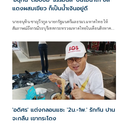
แดงผสมเขียว ก็เป็นน้ำเงินอยู่ดี
นายอนุทิน ชาญวีรกูล นายกรัฐมนตรีและรมว.มหาดไทย ให้
สัมภาษณ์ถึงกรณีระบุรีเซตกระทรวงมหาดไทยในเดือนสิงหาคม
จะเริ่มต้น ด้วยการโยกย้ายใช่หรือไม่ ว่า
'อดิศร' แต่งกลอนแซะ '2น.-1พ.' รักกัน ปาน
จะกลืน เขากระโดง