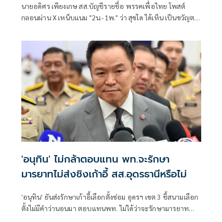
นายอดิศร เพียงเกษ สส.บัญชีรายชื่อ พรรคเพื่อไทย โพสต์
กลอนผ่าน X เหน็บแนม "2น.-1พ." ว่า สุขใด ได้เห็น เป็นขวัญตา
ยากจะพรร
'อนุทิน' ไม่กล้าตอบแทน พท.จะรักษา
มารยาทไม่ส่งชิงเก้าอี้ สส.อุดรธานีหรือไม่
'อนุทิน' ยันส่งรักษาเก้าอี้เลือกตั้งซ่อม อุดรฯ เขต 3 ชี้สนามเลือก
ตั้งไม่มีคำว่านอนมา ตอบแทนพท. ไม่ได้ว่าจะรักษามารยาท
ทางการเมืองหรือไม่