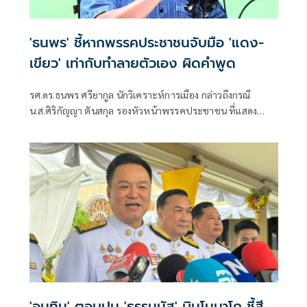
'ธนพร' ชี้หากพรรคประชาชนจับมือ 'แดง-
เขียว' เท่ากับทำลายตัวเอง ผิดคำพูด
รศ.ดร.ธนพร ศรียากูล นักวิเคราะห์การเมือง กล่าวถึงกรณี
น.ส.ศิริกัญญา ตันสกุล รองหัวหน้าพรรคประชาชน ที่แสดง
ความเห็นว่าหากเกิดการจัดตั้งรัฐบาลระหว่างพรรคเพื่อไทยกับ
พรรคภูมิใจไทย ก็จำเป็นต้องพูดคุยกับพรรคประชาชนด้วยว่า
'อนุทิน' ตอบปม 'ธรรมนัส' บินโมนาโก ชี้สี