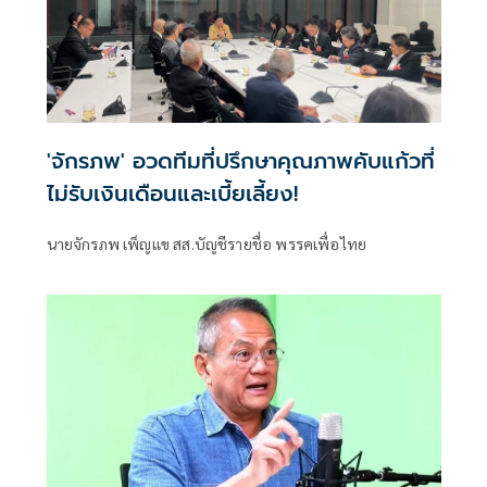
'จักรภพ' อวดทีมที่ปรึกษาคุณภาพคับแก้วที่
ไม่รับเงินเดือนและเบี้ยเลี้ยง!
นายจักรภพ เพ็ญแข สส.บัญชีรายชื่อ พรรคเพื่อไทย