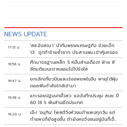
NEWS UPDATE
'สส.อังสณา' นำทีมพรรคเศรษฐกิจ ช่วยเด็ก
17:15 น.
13 ถูกทำร้ายซ้ำซาก ประสานพม.เข้าคุ้มครอง
ศึกมาตรฐานเหล็ก 5 หมื่นล้านเดือด! ฝ่าย IF
16:58 น.
ซัดมติแบนเตาหลอมไม่โปร่งใส
ยกเลิกเที่ยวบินและเร่งอพยพในจีน พายุไต้ฝุ่น
16:47 น.
ดอลฟินกำลังใกล้เข้ามา
แกะรอยปฐมบทฮั้วสว. แฉบันทึกประชุม สนช. ปี
16:38 น.
60 ใช้ 5 พันล้านยึดประเทศ
เอ๊ะ! 'อนุทิน' โพสต์วิ่งหัวชนกำแพงทุกวัน แต่
16:20 น.
กำแพงก็ยังสูงขึ้น ถ้ายังคงวิ่งชนอยู่มันก็เจ็บ
หัวอีก