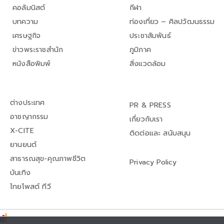
คอลัมนิสต์
กีฬา
บทความ
ท่องเที่ยว – ศิลปวัฒนธรรม
เศรษฐกิจ
ประชาสัมพันธ์
ข่าวพระราชสำนัก
ภูมิภาค
หนังสือพิมพ์
สิ่งแวดล้อม
ต่างประเทศ
PR & PRESS
อาชญากรรม
เกี่ยวกับเรา
X-CITE
ติดต่อและ สนับสนุน
ยานยนต์
สาธารณสุข-คุณภาพชีวิต
Privacy Policy
บันเทิง
ไทยโพสต์ ทีวี