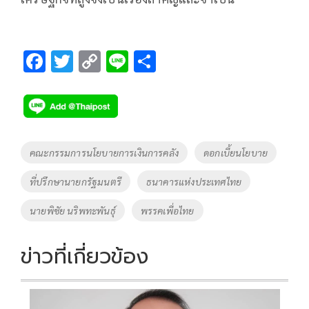
F
T
C
Li
S
ac
wi
o
n
h
e
tt
p
e
ar
b
er
y
e
o
Li
Tags
คณะกรรมการนโยบายการเงินการคลัง
ดอกเบี้ยนโยบาย
o
n
ที่ปรึกษานายกรัฐมนตรี
ธนาคารแห่งประเทศไทย
k
k
นายพิชัย นริพทะพันธุ์
พรรคเพื่อไทย
ข่าวที่เกี่ยวข้อง