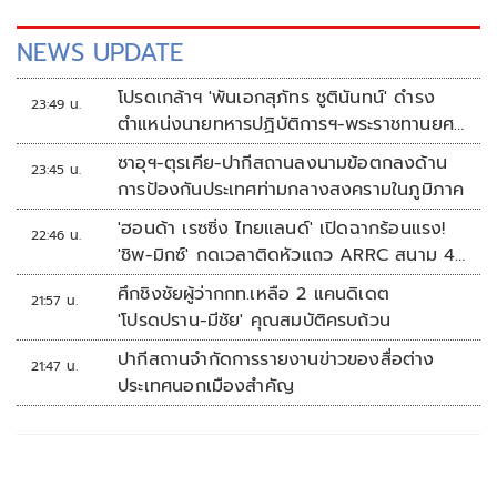
NEWS UPDATE
โปรดเกล้าฯ 'พันเอกสุภัทร ชูตินันทน์' ดำรง
23:49 น.
ตำแหน่งนายทหารปฏิบัติการฯ-พระราชทานยศ
'พลตรี'
ซาอุฯ-ตุรเคีย-ปากีสถานลงนามข้อตกลงด้าน
23:45 น.
การป้องกันประเทศท่ามกลางสงครามในภูมิภาค
'ฮอนด้า เรซซิ่ง ไทยแลนด์' เปิดฉากร้อนแรง!
22:46 น.
'ชิพ-มิกซ์' กดเวลาติดหัวแถว ARRC สนาม 4
ที่มัลดาลิกา
ศึกชิงชัยผู้ว่ากกท.เหลือ 2 แคนดิเดต
21:57 น.
'โปรดปราน-มีชัย' คุณสมบัติครบถ้วน
ปากีสถานจำกัดการรายงานข่าวของสื่อต่าง
21:47 น.
ประเทศนอกเมืองสำคัญ