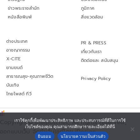
ข่าวพระราชสำนัก
ภูมิภาค
หนังสือพิมพ์
สิ่งแวดล้อม
ต่างประเทศ
PR & PRESS
อาชญากรรม
เกี่ยวกับเรา
X-CITE
ติดต่อและ สนับสนุน
ยานยนต์
สาธารณสุข-คุณภาพชีวิต
Privacy Policy
บันเทิง
ไทยโพสต์ ทีวี
Copyright© thaipost.net, All rights reserved.,
เราใช้คุกกี้เพื่อพัฒนาประสิทธิภาพ และประสบการณ์ที่ดีในการใช้
เว็บไซต์ของคุณ คุณสามารถศึกษารายละเอียดได้ที่นี่
ออกแบบเว็บ จัดทำเว็บไซต์โดย iDesign
ยินยอม
นโยบายความเป็นส่วนตัว