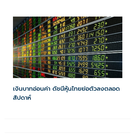
บาทอ่อนตามเทรนด์โลก
เงินบาทอ่อนค่า ดัชนีหุ้นไทยย่อตัวลงตลอด
สัปดาห์