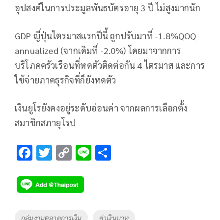
อุปสงค์ในการประมูลพันธบัตรอายุ 3 ปี ไม่สูงมากนัก
GDP ญี่ปุ่นไตรมาสแรกปีนี้ ถูกปรับมาที่ -1.8%QOQ
annualized (จากเดิมที่ -2.0%) โดยมาจากการ
บริโภคครัวเรือนที่หดตัวติดต่อกัน 4 ไตรมาส และการ
ใช้จ่ายภาคธุรกิจที่ก็ยังหดตัว
เงินยูโรยังคงอยู่ระดับอ่อนค่า จากผลการเลือกตั้ง
สมาชิกสภายุโรป
F
T
C
Li
S
ac
wi
o
n
h
e
tt
p
e
ar
b
er
y
e
o
Li
Tags
กลุ่มงานตลาดการเงิน
ค่าเงินบาท