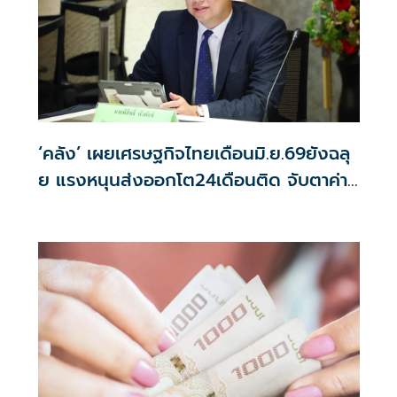
‘คลัง’ เผยเศรษฐกิจไทยเดือนมิ.ย.69ยังฉลุ
ย แรงหนุนส่งออกโต24เดือนติด จับตาค่า
บาท-น้ำมันดิบ