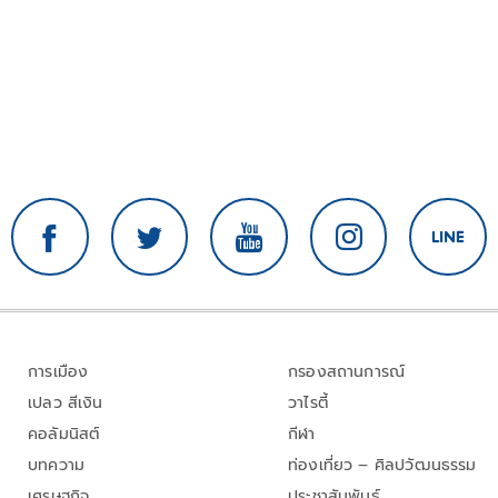
การเมือง
กรองสถานการณ์
เปลว สีเงิน
วาไรตี้
คอลัมนิสต์
กีฬา
บทความ
ท่องเที่ยว – ศิลปวัฒนธรรม
เศรษฐกิจ
ประชาสัมพันธ์