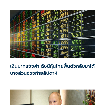
สหรัฐฯ
เงินบาทแข็งค่า ดัชนีหุ้นไทยฟื้นตัวกลับมาได้
บางส่วนช่วงท้ายสัปดาห์