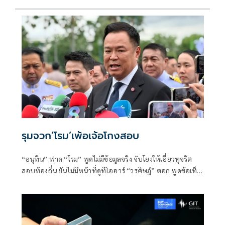
รุมจวก‘โรม’เพ้อเจ้อโกงสอบ
“อนุทิน” ฟาด “โรม” พูดไม่มีข้อมูลจริง จับโยงให้เอี่ยวทุจริต
สอบท้องถิ่น ยันไม่มีหน้าที่ดูทีโออาร์ “วรศิษฎ์” ตอก พูดข้อเท็จ
จริงไม่ครบ