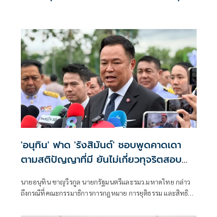
กรณีเสียชีวิตหรือทุพพลภาพลดดอกเบี้ย
เหลือ 0.01% ต่อปี ตลอดอายุสัญญา
'อนุทิน' ฟาด 'รังสิมันต์' ชอบพูดคาดเดา
ตามสติปัญญาที่มี ยันไม่เกี่ยวทุจริตสอบ
ท้องถิ่น
นายอนุทิน ชาญวีรกูล นายกรัฐมนตรีและรมว.มหาดไทย กล่าว
ถึงกรณีที่คณะกรรมาธิการการกฎหมาย การยุติธรรม และสิทธิ
มนุษยชน สภาผู้แทนราษฎร ที่มี นายรังสิมันต์ โรม เป็นประธาน
กรรมาธิการ มีการอ้างชื่อนายกรัฐมนตรี เข้าไปเกี่ยวข้องกับการ