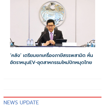
ทุจริตสอบท้องถิ่น
‘คลัง’ เตรียมยกเครื่องภาษีสรรพสามิต หั่น
อัตราหนุนEV-อุตสาหกรรมใหม่ปักหมุดไทย
NEWS UPDATE