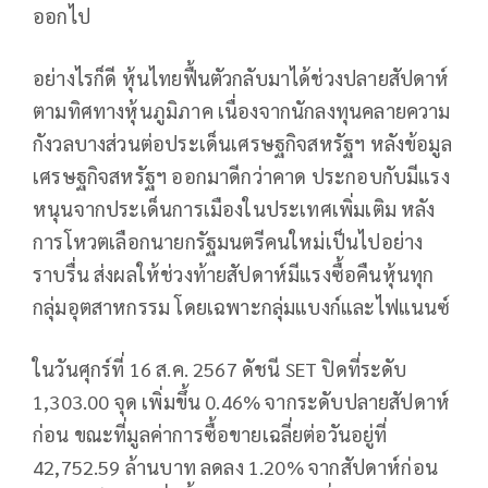
ออกไป
อย่างไรก็ดี หุ้นไทยฟื้นตัวกลับมาได้ช่วงปลายสัปดาห์
ตามทิศทางหุ้นภูมิภาค เนื่องจากนักลงทุนคลายความ
กังวลบางส่วนต่อประเด็นเศรษฐกิจสหรัฐฯ หลังข้อมูล
เศรษฐกิจสหรัฐฯ ออกมาดีกว่าคาด ประกอบกับมีแรง
หนุนจากประเด็นการเมืองในประเทศเพิ่มเติม หลัง
การโหวตเลือกนายกรัฐมนตรีคนใหม่เป็นไปอย่าง
ราบรื่น ส่งผลให้ช่วงท้ายสัปดาห์มีแรงซื้อคืนหุ้นทุก
กลุ่มอุตสาหกรรม โดยเฉพาะกลุ่มแบงก์และไฟแนนซ์
ในวันศุกร์ที่ 16 ส.ค. 2567 ดัชนี SET ปิดที่ระดับ
1,303.00 จุด เพิ่มขึ้น 0.46% จากระดับปลายสัปดาห์
ก่อน ขณะที่มูลค่าการซื้อขายเฉลี่ยต่อวันอยู่ที่
42,752.59 ล้านบาท ลดลง 1.20% จากสัปดาห์ก่อน