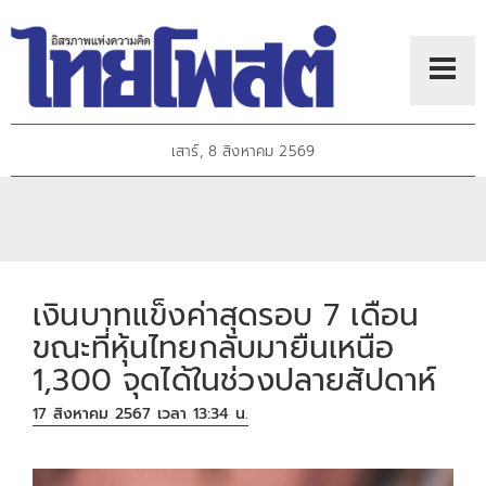
เสาร์, 8 สิงหาคม 2569
เงินบาทแข็งค่าสุดรอบ 7 เดือน
ขณะที่หุ้นไทยกลับมายืนเหนือ
1,300 จุดได้ในช่วงปลายสัปดาห์
17 สิงหาคม 2567 เวลา 13:34 น.