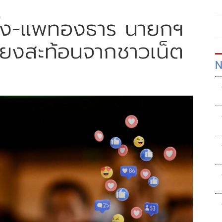
งอิ๊ง-แพทองธาร นายกฯ
เสียงสะท้อนจากชาวเน็ต
N