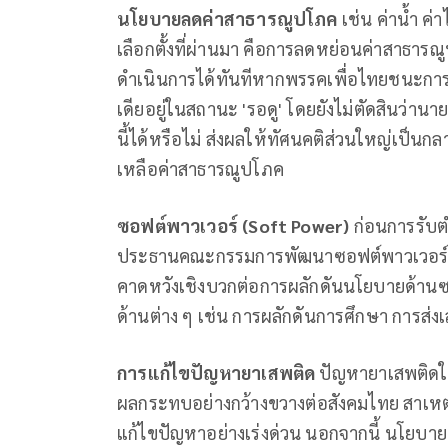
นโยบายลดค่าสาธารณูปโภค
เช่น ค่าน้ำ ค
เลือกตั้งที่ผ่านมา คือการลดหย่อนค่าสาธารณู
ดำเนินการได้ทันทีหากพรรคเพื่อไทยชนะการเล
เดียอยู่ในสถานะ 'รอดู' โดยยังไม่ตัดสินว
นี้ได้หรือไม่ ส่งผลให้ทัศนคติส่วนใหญ่เป็น
เหลือค่าสาธารณูปโภค
ซอฟต์พาวเวอร์ (
Soft Power)
ก่อนการรับ
ประธานคณะกรรมการพัฒนาซอฟต์พาวเวอร์แห
คาดหวังเชิงบวกต่อการผลักดันนโยบายด้าน
ด้านต่าง ๆ เช่น การผลักดันการศึกษา การส่งเ
การแก้ไขปัญหายาเสพติด
ปัญหายาเสพติดใน
ผลกระทบอย่างกว้างขวางต่อสังคมไทย สาเห
แก้ไขปัญหาอย่างเร่งด่วน นอกจากนี้ นโยบ