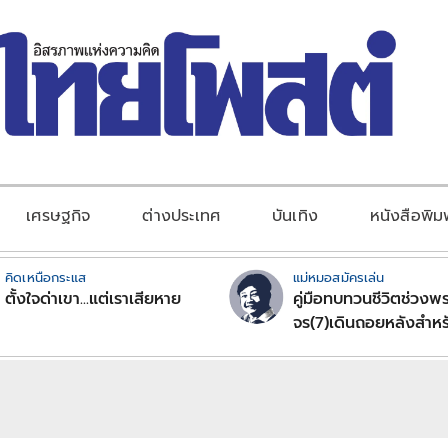
เศรษฐกิจ
ต่างประเทศ
บันเทิง
หนังสือพิม
คิดเหนือกระแส
แม่หมอสมัครเล่น
ตั้งใจด่าเขา...แต่เราเสียหาย
คู่มือทบทวนชีวิตช่วงพร
จร(7)เดินถอยหลังสำหร
ลัคนาราศีตอนที่2