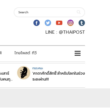
LINE : @THAIPOST
พ์
ไทยโพสต์ ทีวี
ทรรศนะ
ะเสาร์
'คาถาศักดิ์สิทธิ์'สำหรับโลกในช่วง
ับคนทุก
ระยะผ่าน!!!