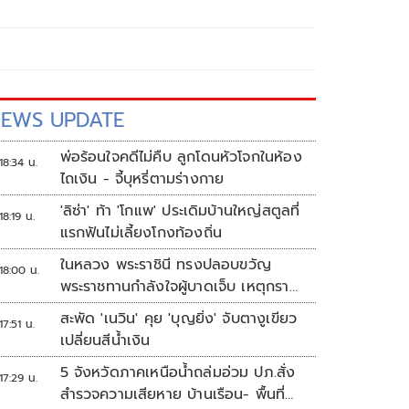
EWS UPDATE
พ่อร้อนใจคดีไม่คืบ ลูกโดนหัวโจกในห้อง
18:34 น.
ไถเงิน - จี้บุหรี่ตามร่างกาย
'ลิซ่า' ท้า 'โกแพ' ประเดิมบ้านใหญ่สตูลที่
18:19 น.
แรกฟันไม่เลี้ยงโกงท้องถิ่น
ในหลวง พระราชินี ทรงปลอบขวัญ
18:00 น.
พระราชทานกำลังใจผู้บาดเจ็บ เหตุกราด
ยิง รร.เทพศิรินทร์นนทบุรี
สะพัด 'เนวิน' คุย 'บุญยิ่ง' จับตางูเขียว
17:51 น.
เปลี่ยนสีน้ำเงิน
5 จังหวัดภาคเหนือน้ำถล่มอ่วม ปภ.สั่ง
17:29 น.
สำรวจความเสียหาย บ้านเรือน- พื้นที่