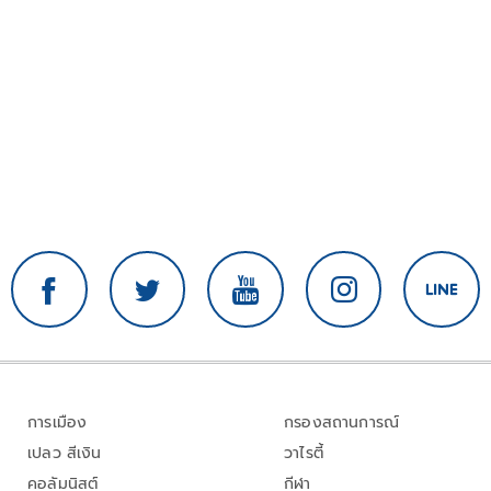
การเมือง
กรองสถานการณ์
เปลว สีเงิน
วาไรตี้
คอลัมนิสต์
กีฬา