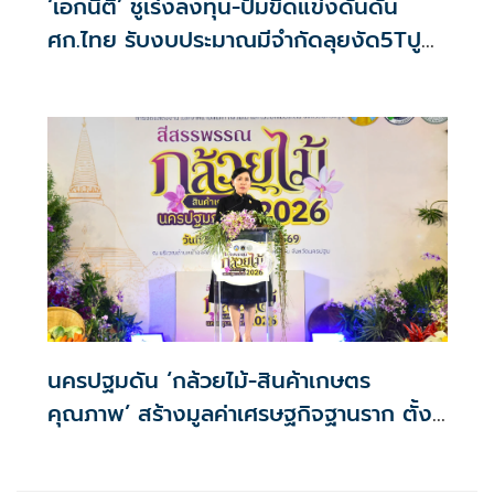
‘เอกนิติ’ ชูเร่งลงทุน-ปั๊มขีดแข่งดันดัน
ศก.ไทย รับงบประมาณมีจำกัดลุยงัด5Tปู
พรมโตยาว
นครปฐมดัน ‘กล้วยไม้-สินค้าเกษตร
คุณภาพ’ สร้างมูลค่าเศรษฐกิจฐานราก ตั้ง
เป้าเงินสะพัด 10 ล้านบาท