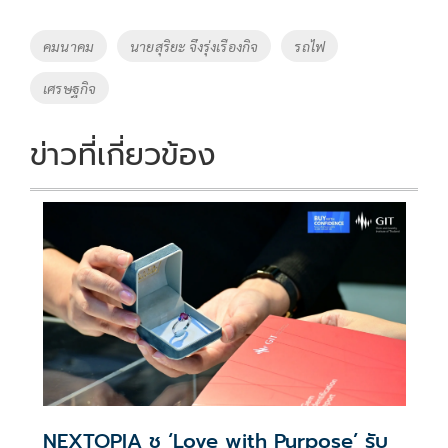
b
er
y
e
o
Li
Tags
คมนาคม
นายสุริยะ จึงรุ่งเรืองกิจ
รถไฟ
o
n
เศรษฐกิจ
k
k
ข่าวที่เกี่ยวข้อง
NEXTOPIA ชู ‘Love with Purpose’ รับ