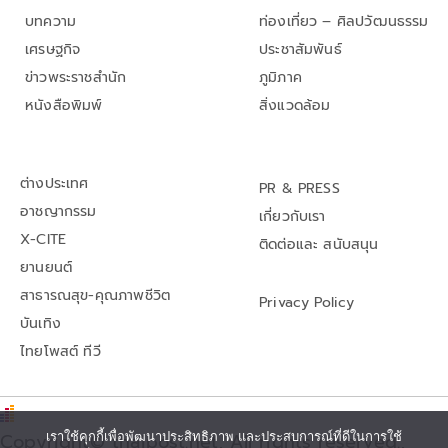
บทความ
ท่องเที่ยว – ศิลปวัฒนธรรม
เศรษฐกิจ
ประชาสัมพันธ์
ข่าวพระราชสำนัก
ภูมิภาค
หนังสือพิมพ์
สิ่งแวดล้อม
ต่างประเทศ
PR & PRESS
อาชญากรรม
เกี่ยวกับเรา
X-CITE
ติดต่อและ สนับสนุน
ยานยนต์
สาธารณสุข-คุณภาพชีวิต
Privacy Policy
บันเทิง
ไทยโพสต์ ทีวี
Copyright© thaipost.net, All rights reserved.,
เราใช้คุกกี้เพื่อพัฒนาประสิทธิภาพ และประสบการณ์ที่ดีในการใช้