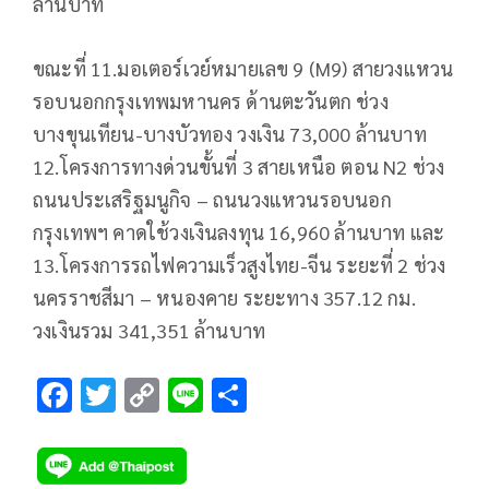
ล้านบาท
ขณะที่ 11.มอเตอร์เวย์หมายเลข 9 (M9) สายวงแหวน
รอบนอกกรุงเทพมหานคร ด้านตะวันตก ช่วง
บางขุนเทียน-บางบัวทอง วงเงิน 73,000 ล้านบาท
12.โครงการทางด่วนขั้นที่ 3 สายเหนือ ตอน N2 ช่วง
ถนนประเสริฐมนูกิจ – ถนนวงแหวนรอบนอก
กรุงเทพฯ คาดใช้วงเงินลงทุน 16,960 ล้านบาท และ
13.โครงการรถไฟความเร็วสูงไทย-จีน ระยะที่ 2 ช่วง
นครราชสีมา – หนองคาย ระยะทาง 357.12 กม.
วงเงินรวม 341,351 ล้านบาท
F
T
C
Li
S
ac
wi
o
n
h
e
tt
p
e
ar