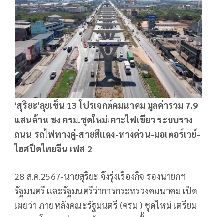
‘สุริยะ’ลุยเข็น 13 โปรเจกต์คมนาคม มูลค่ารวม 7.9
แสนล้าน ชง ครม.ชุดใหม่เคาะไฟเขียว ระบบราง
ถนน รถไฟทางคู่-สายสีแดง-ทางด่วน-มอเตอร์เวย์-
ไฮสปีดไทยจีน เฟส 2
28 ส.ค.2567-นายสุริยะ จึงรุ่งเรืองกิจ รองนายกฯ
รัฐมนตรี และรัฐมนตรีว่าการกระทรวงคมนาคม เปิด
เผยว่า ภายหลังคณะรัฐมนตรี (ครม.) ชุดใหม่ เตรียม