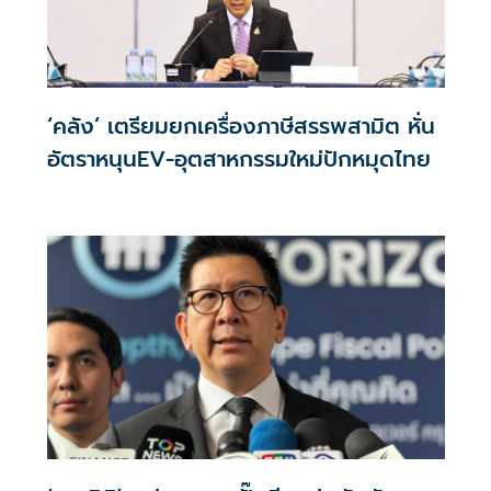
‘คลัง’ เตรียมยกเครื่องภาษีสรรพสามิต หั่น
อัตราหนุนEV-อุตสาหกรรมใหม่ปักหมุดไทย