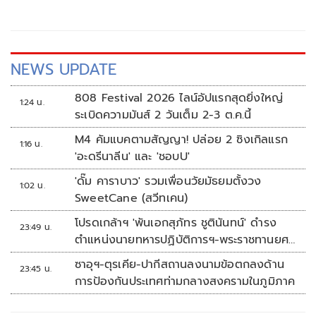
NEWS UPDATE
808 Festival 2026 ไลน์อัปแรกสุดยิ่งใหญ่
1:24 น.
ระเบิดความมันส์ 2 วันเต็ม 2-3 ต.ค.นี้
M4 คัมแบคตามสัญญา! ปล่อย 2 ซิงเกิลแรก
1:16 น.
'อะดรีนาลีน' และ 'ชอบU'
'ดั๊ม คาราบาว' รวมเพื่อนวัยมัธยมตั้งวง
1:02 น.
SweetCane (สวีทเคน)
โปรดเกล้าฯ 'พันเอกสุภัทร ชูตินันทน์' ดำรง
23:49 น.
ตำแหน่งนายทหารปฏิบัติการฯ-พระราชทานยศ
'พลตรี'
ซาอุฯ-ตุรเคีย-ปากีสถานลงนามข้อตกลงด้าน
23:45 น.
การป้องกันประเทศท่ามกลางสงครามในภูมิภาค