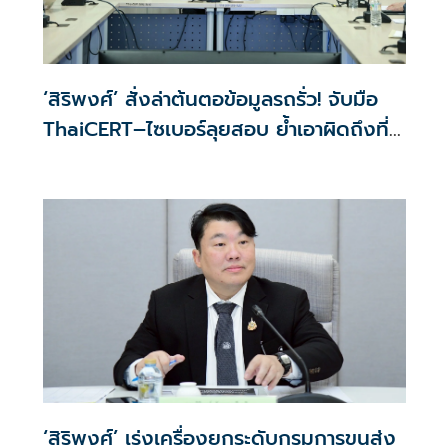
‘สิริพงศ์’ สั่งล่าต้นตอข้อมูลรถรั่ว! จับมือ
ThaiCERT–ไซเบอร์ลุยสอบ ย้ำเอาผิดถึงที่
สุด
‘สิริพงศ์’ เร่งเครื่องยกระดับกรมการขนส่ง