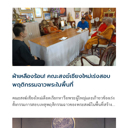
กับกรณีที่พาดพิงวงการสงฆ์เชียงใหม่เรียกรับเงินเพื่อรักษา
ตำแหน่งสำคัญทางสงฆ์
ผ้าเหลืองร้อน! คณะสงฆ์เชียงใหม่เร่งสอบ
พฤติกรรมฉาวพระในพื้นที่
คณะสงฆ์เชียงใหม่เดือดเรียกหารือพระผู้ใหญ่และเกีายวข้องเร่ง
ตั้งกรรมการสอบเหตุพฤติกรรมฉาวของพระสงฆ์ในพื้นที่สร้าง
มลทิน ผู้ว่าฯ ส่งสัญญาณเป็นห่วงผลเสียหายให้เร่งสอบและสรุป
โดยเร็ว