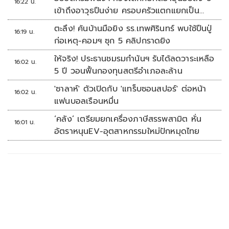
16:22 น.
เข้าถึงอาวุธปืนง่าย ครอบครัวแตกแยกเป็น
ชนวนสำคัญ
ตะลึง! ค้นบ้านมือยิง รร.เทพศิรินทร์ พบใช้ปืนปู่
16:19 น.
ก่อเหตุ-คอมฯ ซุก 5 คลิปกราดยิง
ให้จริง! ประธานชมรมกำนันฯ รับได้ลดวาระเหลือ
16:02 น.
5 ปี วอนฟื้นกองทุนสตรีอำเภอละล้าน
'ซาลาห์' ตัวเปิดกับ 'แทร็บซอนสปอร์' ต่อหน้า
16:02 น.
แฟนบอลเรือนหมื่น
‘คลัง’ เตรียมยกเครื่องภาษีสรรพสามิต หั่น
16:01 น.
อัตราหนุนEV-อุตสาหกรรมใหม่ปักหมุดไทย