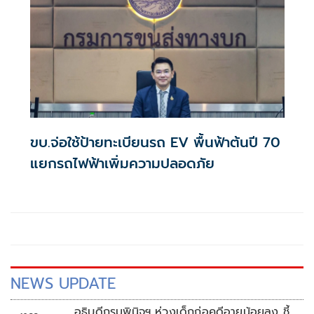
ขบ.จ่อใช้ป้ายทะเบียนรถ EV พื้นฟ้าต้นปี 70
แยกรถไฟฟ้าเพิ่มความปลอดภัย
NEWS UPDATE
อธิบดีกรมพินิจฯ ห่วงเด็กก่อคดีอายุน้อยลง ชี้