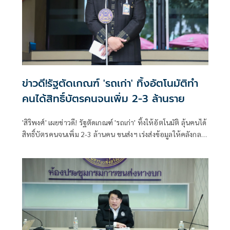
ข่าวดี!รัฐตัดเกณฑ์ 'รถเก่า' ทิ้งอัตโนมัติทำ
คนได้สิทธิ์บัตรคนจนเพิ่ม 2-3 ล้านราย
'สิริพงศ์' เผยข่าวดี! รัฐตัดเกณฑ์ 'รถเก่า' ทิ้งให้อัตโนมัติ ลุ้นคนได้
สิทธิ์บัตรคนจนเพิ่ม 2-3 ล้านคน ขนส่งฯ เร่งส่งข้อมูลให้คลังกลาง
เดือน ส.ค. นี้ หลังชาวบ้านแห่อุทธรณ์แล้วกว่า 2 แสนราย