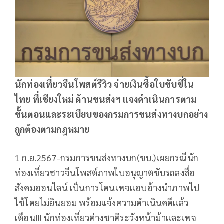
นักท่องเที่ยวจีนโพสต์รีวิว จ่ายเงินซื้อใบขับขี่ใน
ไทย ที่เชียงใหม่ ด้านขนส่งฯ แจงดำเนินการตาม
ขั้นตอนและระเบียบของกรมการขนส่งทางบกอย่าง
ถูกต้องตามกฎหมาย
1 ก.ย.2567-กรมการขนส่งทางบก(ขบ.)เผยกรณีนัก
ท่องเที่ยวชาวจีนโพสต์ภาพใบอนุญาตขับรถลงสื่อ
สังคมออนไลน์ เป็นการโดนเพจแอบอ้างนำภาพไป
ใช้โดยไม่ยินยอม พร้อมแจ้งความดำเนินคดีแล้ว
เตือน!!! นักท่องเที่ยวต่างชาติระวังหน้าม้าและเพจ