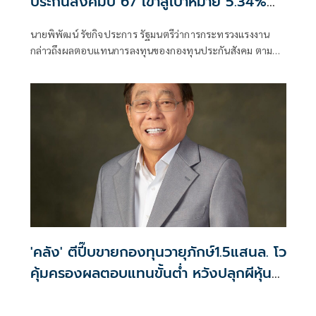
ประกันสังคมปี 67 เข้าสู่เป้าหมาย 5.34%
แล้ว จากเดิมได้แค่ 2% พร้อมสั่งเดินหน้าให้
นายพิพัฒน์ รัชกิจประการ รัฐมนตรีว่าการกระทรวงแรงงาน
ทะลุเป้าหมายไปที่ 8% เรียกร้อง อนุฯ ลงทุน
กล่าวถึงผลตอบแทนการลงทุนของกองทุนประกันสังคม ตาม
ของ สปส.ยกเลิกความคิดเก่า พิจารณาเท
นโยบายที่ต้องเพิ่มให้ถึง 5%
รนด์ของโลกปัจจุบัน ลงทุนเรื่องอะไร
'คลัง' ตีปี๊บขายกองทุนวายุภักษ์1.5แสนล. โว
คุ้มครองผลตอบแทนขั้นต่ำ หวังปลุกผีหุ้น
ไทย