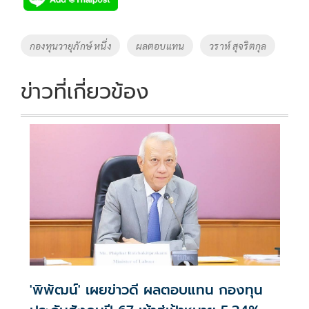
b
er
y
e
o
Li
Tags
กองทุนวายุภักษ์ หนึ่ง
ผลตอบแทน
วราห์ สุจริตกุล
o
n
k
k
ข่าวที่เกี่ยวข้อง
'พิพัฒน์' เผยข่าวดี ผลตอบแทน กองทุน