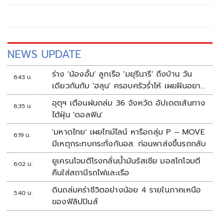
NEWS UPDATE
ร่าง 'น้องอั้ม' ลูกเรือ 'มยุรีนารี' ถึงบ้าน วัน
6:43 น.
เดียวกันกับ 'ฮลุน' ครอบครัวร่ำไห้ เผยฝันอยาก
เป็นทหารเรือ
อุตุฯ เตือนฝนถล่ม 36 จังหวัด อัปเดตเส้นทาง
6:35 น.
ไต้ฝุ่น 'ดอลฟิน'
'มหาดไทย' เผยไทม์ไลน์ หารือกลุ่ม P – MOVE
6:19 น.
มีเหตุกระทบกระทั่งกับอส. ก่อนพาส่งขึ้นรถกลับ
ยูเครนโจมตีโรงกลั่นน้ำมันรัสเซีย มอสโกโจมตี
6:02 น.
คืนใส่สถานีรถไฟและเรือ
ดินถล่มคร่าชีวิตอย่างน้อย 4 รายในภาคเหนือ
5:40 น.
ของฟิลิปปินส์