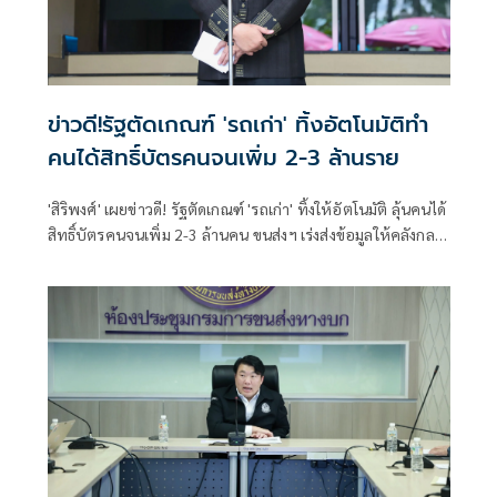
ข่าวดี!รัฐตัดเกณฑ์ 'รถเก่า' ทิ้งอัตโนมัติทำ
คนได้สิทธิ์บัตรคนจนเพิ่ม 2-3 ล้านราย
'สิริพงศ์' เผยข่าวดี! รัฐตัดเกณฑ์ 'รถเก่า' ทิ้งให้อัตโนมัติ ลุ้นคนได้
สิทธิ์บัตรคนจนเพิ่ม 2-3 ล้านคน ขนส่งฯ เร่งส่งข้อมูลให้คลังกลาง
เดือน ส.ค. นี้ หลังชาวบ้านแห่อุทธรณ์แล้วกว่า 2 แสนราย