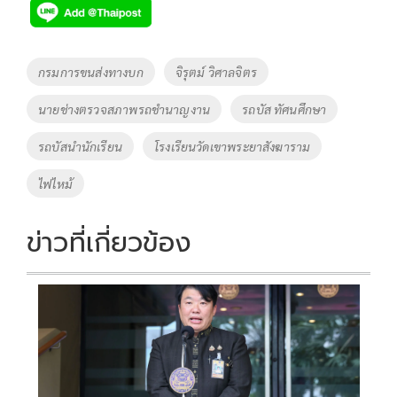
e
tt
p
e
ar
b
er
y
e
o
Li
Tags
กรมการขนส่งทางบก
จิรุตม์ วิศาลจิตร
o
n
นายช่างตรวจสภาพรถชำนาญงาน
รถบัส ทัศนศึกษา
k
k
รถบัสนำนักเรียน
โรงเรียนวัดเขาพระยาสังฆาราม
ไฟไหม้
ข่าวที่เกี่ยวข้อง