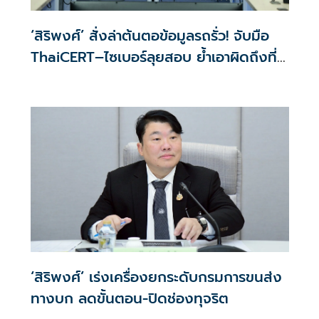
‘สิริพงศ์’ สั่งล่าต้นตอข้อมูลรถรั่ว! จับมือ
ThaiCERT–ไซเบอร์ลุยสอบ ย้ำเอาผิดถึงที่
สุด
‘สิริพงศ์’ เร่งเครื่องยกระดับกรมการขนส่ง
ทางบก ลดขั้นตอน-ปิดช่องทุจริต