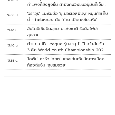
16:20 น.
กำแพงก็ยังสูงขึ้น ถ้ายังคงวิ่งชนอยู่มันก็เจ็บ
หัวอีก
'วราวุธ' แนะรับมือ 'ซูเปอร์เอลนีโญ' หนุนกักเก็บ
16:03 น.
น้ำ-ทำฝนหลวง ดัน 'ทำนาเปียกสลับแห้ง'
อินโดนีเซียปิดอุทยานแห่งชาติ รับมือไฟป่า
15:46 น.
ลุกลาม
ตัวแทน JB League รุ่นอายุ 11 ปี คว้าอันดับ
15:40 น.
3 ศึก World Youth Championship 2026
ที่สิงคโปร์
'ไอติม' กาหัว 'กกต.' แจงเส้นเงินนักการเมือง
15:38 น.
ท้องถิ่นซุ้ม 'สุขสมรวย'