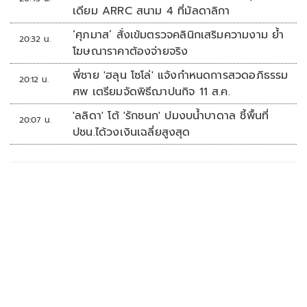
เดียม ARRC สนาม 4 ที่มัลดาลิกา
‘ศุภมาส’ สั่งเข้มตรวจคลินิกเสริมความงาม ย้ำ
20:32 น.
โฆษณาราคาต้องจ่ายจริง
พี่ชาย 'ฮลุน โซโล่' แจ้งกำหนดการสวดอภิธรรม
20:12 น.
ศพ เตรียมจัดพิธีฌาปนกิจ 11 ส.ค.
'ลลิดา' โต้ 'รักชนก' ปมงบน้ำบาดาล ชี้พื้นที่
20:07 น.
ปชน.ได้วงเงินเฉลี่ยสูงสุด