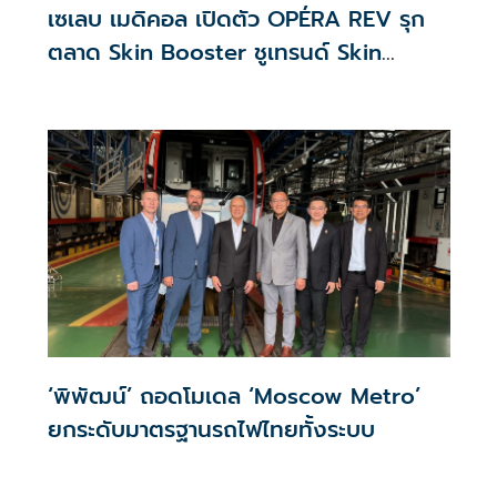
เซเลบ เมดิคอล เปิดตัว OPÉRA REV รุก
ตลาด Skin Booster ชูเทรนด์ Skin
Quality & Longevity ตอบโจทย์คลินิก
ความงาม
‘พิพัฒน์’ ถอดโมเดล ‘Moscow Metro’
ยกระดับมาตรฐานรถไฟไทยทั้งระบบ