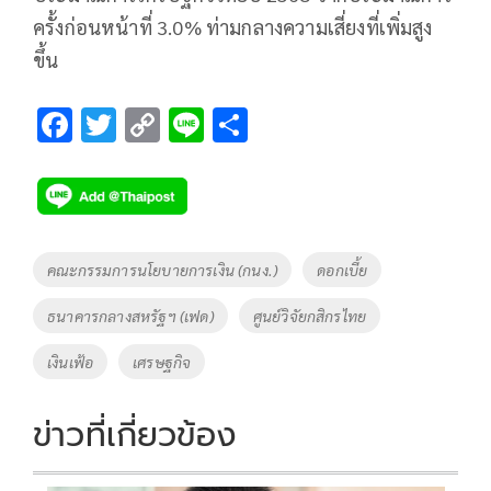
ครั้งก่อนหน้าที่ 3.0% ท่ามกลางความเสี่ยงที่เพิ่มสูง
ขึ้น
F
T
C
Li
S
ac
wi
o
n
h
e
tt
p
e
ar
b
er
y
e
o
Li
Tags
คณะกรรมการนโยบายการเงิน (กนง.)
ดอกเบี้ย
o
n
ธนาคารกลางสหรัฐฯ (เฟด)
ศูนย์วิจัยกสิกรไทย
k
k
เงินเฟ้อ
เศรษฐกิจ
ข่าวที่เกี่ยวข้อง