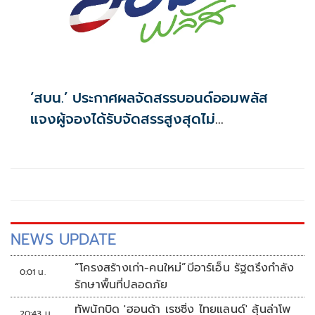
‘สบน.’ ประกาศผลจัดสรรบอนด์ออมพลัส
แจงผู้จองได้รับจัดสรรสูงสุดไม่
เกิน117,000บาท
NEWS UPDATE
“โครงสร้างเก่า-คนใหม่”บีอาร์เอ็น รัฐตรึงกำลัง
0:01 น.
รักษาพื้นที่ปลอดภัย
ทัพนักบิด 'ฮอนด้า เรซซิ่ง ไทยแลนด์' ลุ้นล่าโพ
20:43 น.