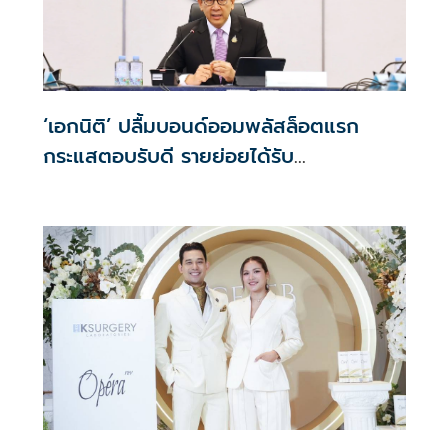
‘เอกนิติ’ ปลื้มบอนด์ออมพลัสล็อตแรก
กระแสตอบรับดี รายย่อยได้รับ
จัดสรร2.2หมื่นคน เปิดจองรอบใหม่ก.ย.นี้