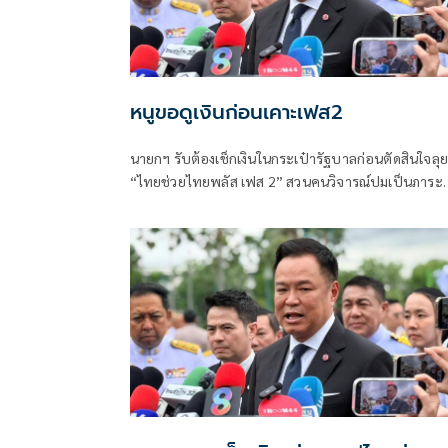
หนูขอดูเงินก่อนเคาะเฟส2
นายกฯ รับต้องเช็กเงินในกระเป๋ารัฐบาลก่อนตัดสินใจลุย
“ไทยช่วยไทยพลัส เฟส 2” สวนคนวิจารณ์ปมเป็นภาระ
ประชาชน ชี้การค้า-จีดีพีพุ่งไม่พูดถึง “ศุภจี” รอถก “เอ
นิติ” ดันไทยเที่ยวไทยพลัสหรือไม่