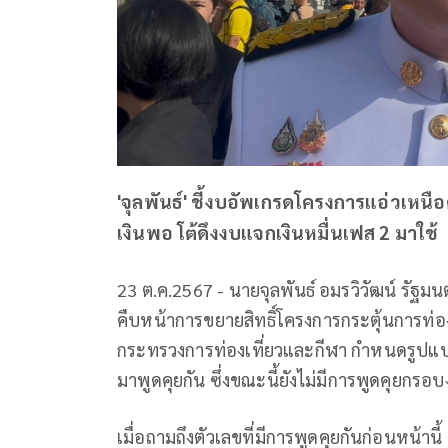
'จุลพันธ์' ชี้งบอัพเกรดโครงการแอ่วเหนือค
เงินพอ โต้ดึงงบแจกเงินหมื่นเฟส 2 มาใช้
23 ต.ค.2567 - นายจุลพันธ์ อมรวิวัฒน์ รัฐม
คืบหน้าการขยายสิทธิ์โครงการกระตุ้นการท่อง
กระทรวงการท่องเที่ยวและกีฬา กำหนดรูปแบบ
มาพูดคุยกัน ซึ่งขณะนี้ยังไม่มีการพูดคุยก
เมื่อถามถึงตัวเลขที่มีการพูดคุยกันก่อนหน้าน