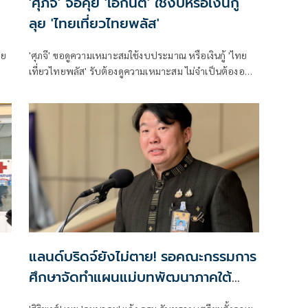
'ศุภจี' จ่อคุย 'เอกนิติ' ใช้งบหรือเงินกู้
ลุย 'ไทยเที่ยวไทยพลัส'
ทย
'ศุภจี' ขอดูความเหมาะสมใช้งบประมาณ หรือเงินกู้ 'ไทย
เที่ยวไทยพลัส' รับต้องดูความเหมาะสม ไม่จำเป็นต้องออก
ึง
พร้อม 'ไทยช่วยไทยพลัส'
แลนด์บริดจ์ยังไม่ตาย! รอคณะกรรมการ
ศึกษาจัดทำแผนแม่บทพัฒนาภาคใต้
ศึกษา 1 ปี