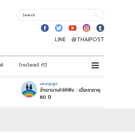
LINE : @THAIPOST
พ์
ไทยโพสต์ ทีวี
มองมุมสูง
จำเขามาเล่าให้ฟัง : เมื่อเราอายุ
80 ปี