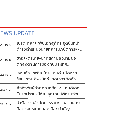
EWS UPDATE
โปรดเกล้าฯ 'พันเอกสุภัทร ชูตินันทน์'
23:49 น.
ดำรงตำแหน่งนายทหารปฏิบัติการฯ-
พระราชทานยศ 'พลตรี'
ซาอุฯ-ตุรเคีย-ปากีสถานลงนามข้อ
23:45 น.
ตกลงด้านการป้องกันประเทศ
ท่ามกลางสงครามในภูมิภาค
'ฮอนด้า เรซซิ่ง ไทยแลนด์' เปิดฉาก
22:46 น.
ร้อนแรง! 'ชิพ-มิกซ์' กดเวลาติดหัว
แถว ARRC สนาม 4 ที่มัลดาลิกา
ศึกชิงชัยผู้ว่ากกท.เหลือ 2 แคนดิเดต
21:57 น.
'โปรดปราน-มีชัย' คุณสมบัติครบถ้วน
ปากีสถานจำกัดการรายงานข่าวของ
21:47 น.
สื่อต่างประเทศนอกเมืองสำคัญ