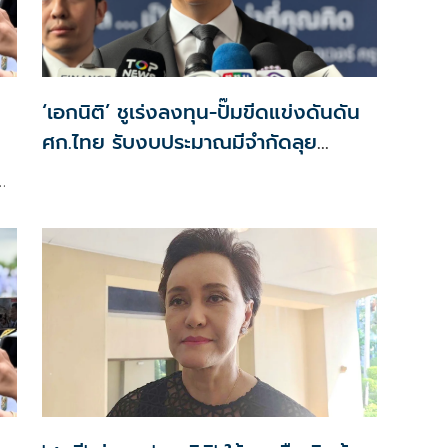
‘เอกนิติ’ ชูเร่งลงทุน-ปั๊มขีดแข่งดันดัน
ศก.ไทย รับงบประมาณมีจำกัดลุย
งัด5Tปูพรมโตยาว
ก