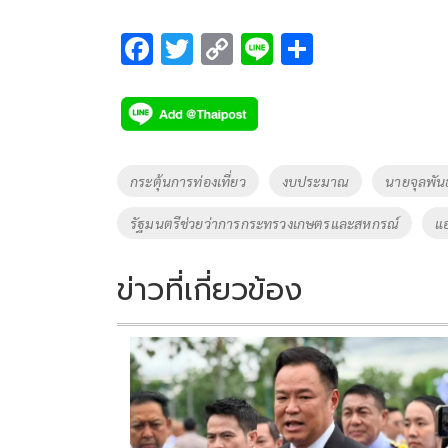
F
T
C
Li
S
ac
wi
o
n
h
e
tt
p
e
ar
b
er
y
e
o
Li
Tags
กระตุ้นการท่องเที่ยว
งบประมาณ
นายจุลพันธ
o
n
รัฐมนตรีช่วยว่าการกระทรวงเกษตรและสหกรณ์
แอ
k
k
ข่าวที่เกี่ยวข้อง