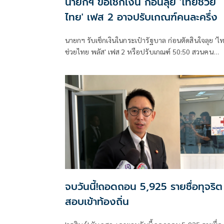
นายกฯ ขอเช็กเงิน ก่อนลุย 'ไทยช่วย
ไทย' เฟส 2 อาจปรับเกณฑ์คนละครึ่ง
นายกฯ รับเช็กเงินในกระเป๋ารัฐบาล ก่อนตัดสินใจลุย 'ไ
ช่วยไทย พลัส' เฟส 2 หรือปรับเกณฑ์ 50:50 สวนคน
วิจารณ์ปมเป็นภาระประชาชน ชี้การค้า-จีดีพี พุ่งไม่พูดถ
ยันสถานะคลังยังแข็งแรง
จบวันนี้!ถอดถอน 5,925 รายชื่อทุจริต
สอบเข้าท้องถิ่น