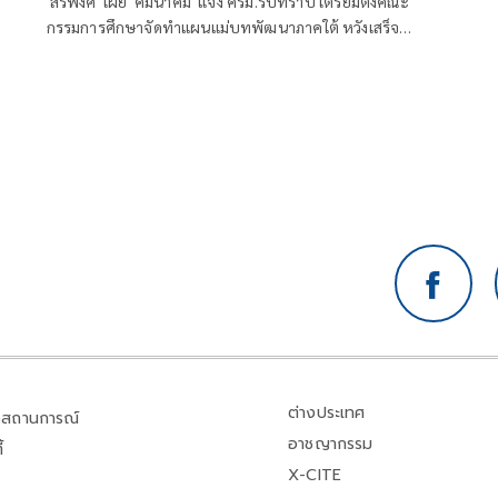
'สิริพงศ์' เผย 'คมนาคม' แจ้ง ครม.รับทราบ เตรียมตั้งคณะ
กรรมการศึกษาจัดทำแผนแม่บทพัฒนาภาคใต้ หวังเสร็จ
ภายใน 1 ปี ให้ทันรัฐบาลนี้ คาดเสนอนายกฯแต่งตั้งได้
สัปดาห์หน้า
ต่างประเทศ
สถานการณ์
อาชญากรรม
้
X-CITE