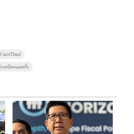
์ อมรวิวัฒน์
่วเหนือคนละครึ่ง