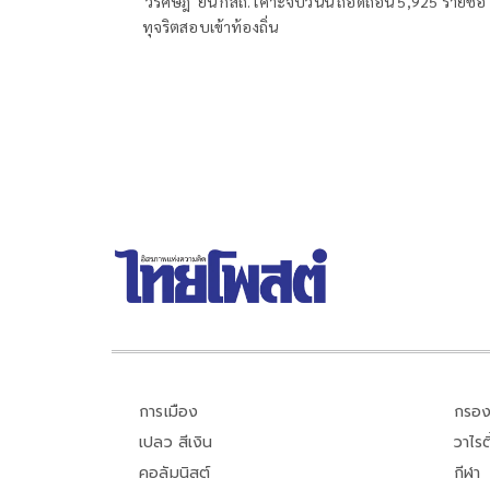
'วรศิษฎ์' ยัน กสถ. เคาะจบวันนี้ ถอดถอน 5,925 รายชื่อ
ทุจริตสอบเข้าท้องถิ่น
การเมือง
กรอง
เปลว สีเงิน
วาไรตี
คอลัมนิสต์
กีฬา