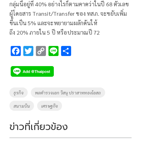
กลุ่มนี้อยู่ที่ 40% อย่างไรก็ตามคาดว่าในปี 68 ตัวเลข
ผู้โดยสาร Transit/Transfer ของ ทสภ. จะขยับเพิ่ม
ขึ้นเป็น 5% และจะพยายามผลักดันให้
ถึง 20% ภายใน 5 ปี หรือประมาณปี 72
F
T
C
Li
S
ac
wi
o
n
h
e
tt
p
e
ar
b
er
y
e
o
Li
Tags
ธุรกิจ
พลตำรวจเอก วิสนุ ปราสาททองโอสถ
o
n
สนามบิน
เศรษฐกิจ
k
k
ข่าวที่เกี่ยวข้อง