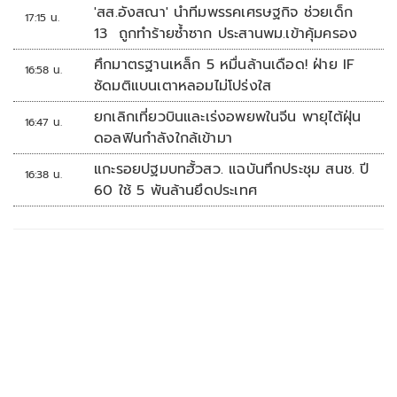
'สส.อังสณา' นำทีมพรรคเศรษฐกิจ ช่วยเด็ก
17:15 น.
13 ถูกทำร้ายซ้ำซาก ประสานพม.เข้าคุ้มครอง
ศึกมาตรฐานเหล็ก 5 หมื่นล้านเดือด! ฝ่าย IF
16:58 น.
ซัดมติแบนเตาหลอมไม่โปร่งใส
ยกเลิกเที่ยวบินและเร่งอพยพในจีน พายุไต้ฝุ่น
16:47 น.
ดอลฟินกำลังใกล้เข้ามา
แกะรอยปฐมบทฮั้วสว. แฉบันทึกประชุม สนช. ปี
16:38 น.
60 ใช้ 5 พันล้านยึดประเทศ