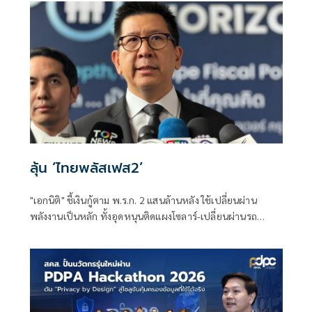
ลุ้น ‘ไทยพลัสเฟส2’
"เอกนิติ" ชี้เงินกู้ตาม พ.ร.ก. 2 แสนล้านหลัง ใช้เปลี่ยนผ่าน
พลังงานเป็นหลัก ทั้งอุดหนุนติดแผงโซลาร์-เปลี่ยนผ่านรถ
โดยสารเป็น EV ส่วนเงินกู้ 2 แสนล้านแรกเหลือ 4 หมื่นล้าน
พร้อมให้ใช้กับไทยเที่ยวไทยพลัส ส่วนไทยช่วยไทยพลัส เฟส 2
รอประเมินความเหมาะสม นายกฯ เผยจะพยายาม