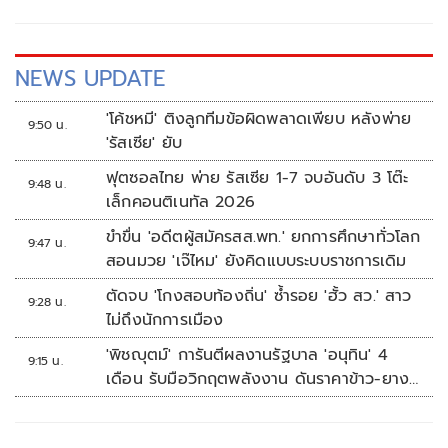
NEWS UPDATE
'โค้ชหมี' ติงลูกทีมข้อผิดพลาดเพียบ หลังพ่าย
9:50 น.
'รัสเซีย' ยับ
ฟุตซอลไทย พ่าย รัสเซีย 1-7 จบอันดับ 3 โต๊ะ
9:48 น.
เล็กคอนติเนทัล 2026
ขำขื่น 'อดีตผู้สมัครสส.พท.' ยกการศึกษาทั่วโลก
9:47 น.
สอนมวย 'เจ๊ไหม' ยังคิดแบบระบบราชการเดิม
ตัดจบ 'โกงสอบท้องถิ่น' ซ้ำรอย 'ฮั้ว สว.' สาว
9:28 น.
ไม่ถึงนักการเมือง
'พิชญุตม์' การันตีผลงานรัฐบาล 'อนุทิน' 4
9:15 น.
เดือน รับมือวิกฤตพลังงาน ดันราคาข้าว-ยาง-
ปาล์ม พุ่งต่อเนื่อง พร้อมอัดมาตรการช่วยลด
ต้นทุน-ขยายตลาดโลก