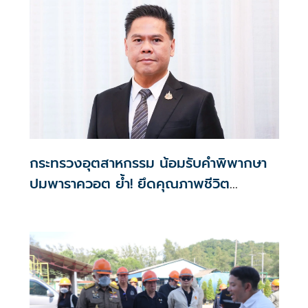
กระทรวงอุตสาหกรรม น้อมรับคำพิพากษา
ปมพาราควอต ย้ำ! ยึดคุณภาพชีวิต
ประชาชน-ชุมชนเป็นศูนย์กลาง