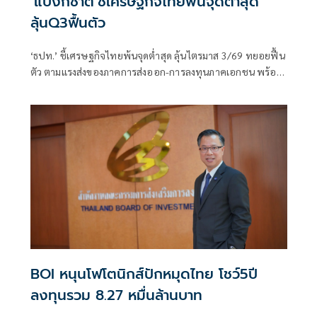
‘แบงก์ชาติ’ชี้เศรษฐกิจไทยพ้นจุดต่ำสุด
ลุ้นQ3ฟื้นตัว
‘ธปท.’ ชี้เศรษฐกิจไทยพ้นจุดต่ำสุด ลุ้นไตรมาส 3/69 ทยอยฟื้น
ตัว ตามแรงส่งของภาคการส่งออก-การลงทุนภาคเอกชน พร้อม
รับไทยยังอยู่ในบัญชี Monitoring List ของสหรัฐฯ แต่เข้าเกณฑ์
เพียง 1 ข้อ มีโอกาสหลุดในรอบถัดไป
BOI หนุนโฟโตนิกส์ปักหมุดไทย โชว์5ปี
ลงทุนรวม 8.27 หมื่นล้านบาท