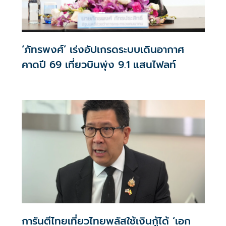
‘ภัทรพงศ์’ เร่งอัปเกรดระบบเดินอากาศ
คาดปี 69 เที่ยวบินพุ่ง 9.1 แสนไฟลท์
การันตีไทยเที่ยวไทยพลัสใช้เงินกู้ได้ ‘เอก