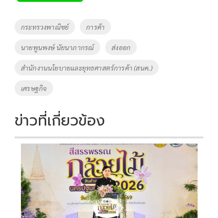
b
er
y
e
o
Li
Tags
กระทรวงพาณิชย์
การค้า
o
n
นายพูนพงษ์ นัยนาภากรณ์
ส่งออก
k
k
สำนักงานนโยบายและยุทธศาสตร์การค้า (สนค.)
เศรษฐกิจ
ข่าวที่เกี่ยวข้อง