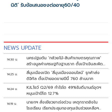
นิติ’ รับข้อเสนอชงต่ออายุ60/40
NEWS UPDATE
นครปฐมดัน ‘กล้วยไม้-สินค้าเกษตรคุณภาพ’
14:30 น.
สร้างมูลค่าเศรษฐกิจฐานราก ตั้งเป้าเงินสะพัด
10 ล้านบาท
สี่มุมเมืองเปิด ‘สี่มุมเมืองออนไลน์’ รุกค้าส่ง
14:25 น.
ดิจิทัล ตั้งเป้ายอดขายปีนี้ 760 ล้านบาท
KJLโชว์ Q2/69 กำไรโต 49%รับดีมานด์อุตฯ
14:24 น.
หนุนเป้าปีโต 12.7%
นายกฯ สั่งเยียวยาเร่งด่วน เหตุกราดยิงใน
14:19 น.
โรงเรียน เรียกประชุมกองทุนเงินช่วยเหลือฯ