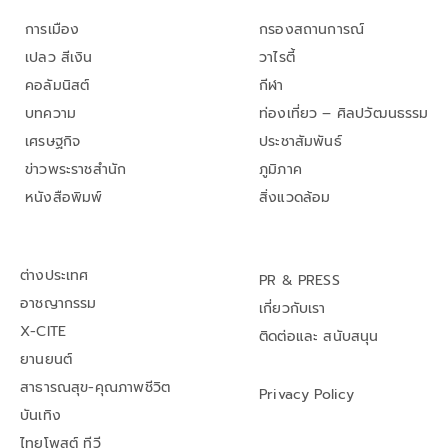
การเมือง
กรองสถานการณ์
เปลว สีเงิน
วาไรตี้
คอลัมนิสต์
กีฬา
บทความ
ท่องเที่ยว – ศิลปวัฒนธรรม
เศรษฐกิจ
ประชาสัมพันธ์
ข่าวพระราชสำนัก
ภูมิภาค
หนังสือพิมพ์
สิ่งแวดล้อม
ต่างประเทศ
PR & PRESS
อาชญากรรม
เกี่ยวกับเรา
X-CITE
ติดต่อและ สนับสนุน
ยานยนต์
สาธารณสุข-คุณภาพชีวิต
Privacy Policy
บันเทิง
ไทยโพสต์ ทีวี