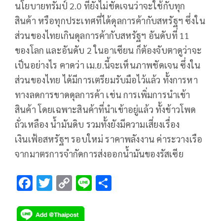
นโยบายทรัมป์ 2.0 ที่ยังไม่ชัดเจนว่าจะใช้กับทุก
สินค้า หรือทุกประเทศที่ได้ดุลการค้ากับสหรัฐฯ ซึ่งใน
ส่วนของไทยเกินดุลการค้ากับสหรัฐฯ อันดับที่ 11
ของโลก และอันดับ 2 ในอาเซียน ก็ต้องจับตาดูว่าจะ
เป็นอย่างไร คาดว่า เม.ย.นี้จะเห็นภาพชัดเจน ซึ่งใน
ส่วนของไทย ได้มีการเตรียมรับมือไว้แล้ว ทั้งการหา
ทางลดการขาดดุลการค้า เช่น การเพิ่มการนำเข้า
สินค้า โดยเฉพาะสินค้าที่นำเข้าอยู่แล้ว ทั้งข้าวโพด
ถั่วเหลือง น้ำมันดิบ รวมทั้งยังมีความเสี่ยงเรื่อง
เงินเฟ้อสหรัฐฯ รอบใหม่ ราคาพลังงาน ค่าระวางเรือ
จากมาตรการจำกัดการส่งออกน้ำมันของรัสเซีย
F
T
C
Li
S
ac
wi
o
n
h
e
tt
p
e
ar