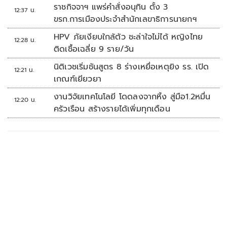
แสนล้าน
ราชกิจจาฯ แพร่คำสั่งอนุทิน ตั้ง 3
12:37 น.
ขรก.การเมืองประจำสำนักเลขาธิการนายกฯ
HPV ภัยเงียบใกล้ตัว ชะล่าใจไม่ได้ หญิงไทย
12:28 น.
ติดเชื้อเฉลี่ย 9 ราย/วัน
นิติเวชเริ่มชันสูตร 8 ร่างเหยื่อเหตุยิง รร. เปิด
12:21 น.
เกณฑ์เยียวยา
งานวิจัยเทคโนโลยี โดดลงจากหิ้ง สู่มือ1.2หมื่น
12:20 น.
ครัวเรือน สร้างรายได้เพิ่มทุกเดือน