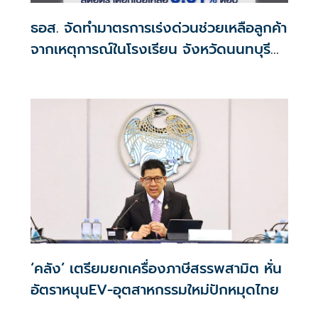
ธอส. จัดทำมาตรการเร่งด่วนช่วยเหลือลูกค้า
จากเหตุการณ์ในโรงเรียน จังหวัดนนทบุรี
กรณีเสียชีวิตหรือทุพพลภาพลดดอกเบี้ย
เหลือ 0.01% ต่อปี ตลอดอายุสัญญา
‘คลัง’ เตรียมยกเครื่องภาษีสรรพสามิต หั่น
อัตราหนุนEV-อุตสาหกรรมใหม่ปักหมุดไทย