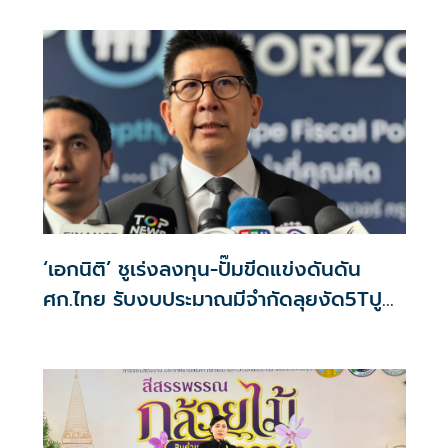
‘เอกนิติ’ ชูเร่งลงทุน-ปั๊มขีดแข่งดันดัน
ศก.ไทย รับงบประมาณมีจำกัดลุยงัด5Tปู
พรมโตยาว