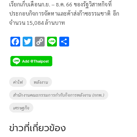
เรียกเก็บเดือนก.ย. – ธ.ค. 66 ของรัฐวิสาหกิจที่
ประกอบกิจการจัดหาและค้าส่งก๊าซธรรมชาติ อีก
จำนวน 15,084 ล้านบาท
F
T
C
Li
S
ac
wi
o
n
h
e
tt
p
e
ar
b
er
y
e
o
Li
Tags
ค่าไฟ
พลังงาน
o
n
สำนักงานคณะกรรมการกำกับกิจการพลังงาน (กกพ.)
k
k
เศรษฐกิจ
ข่าวที่เกี่ยวข้อง