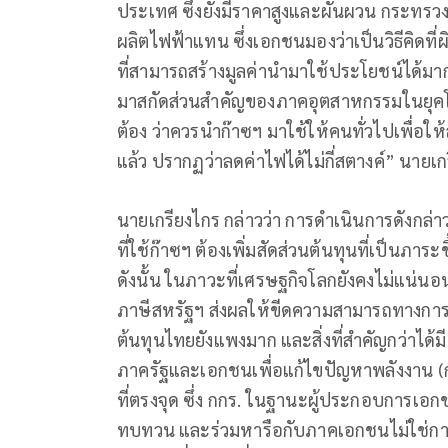
ประเทศ ซึ่งยังมีราคาสูงและผันผวน กระทรว
ผลิตไฟฟ้าแทน ซึ่งเอกชนมองว่าเป็นวิธีคิดที
ที่สามารถสร้างมูลค่านำมาใช้ประโยชน์ได้ม
มาสกัดส่วนสำคัญของภาคอุตสาหกรรมในยุคโชต
ต้อง ว่าควรนำก๊าซฯ มาใช้ให้คนทั่วไปเพื่อใ
แล้ว ปรากฏว่าลดค่าไฟได้ไม่กี่สตางค์” นายเก
นายเกรียงไกร กล่าวว่า การดำเนินการดังกล่
ที่ใช้ก๊าซฯ ต้องเพิ่มสัดส่วนต้นทุนที่เป็นภ
ดังนั้น ในภาวะที่เศรษฐกิจโลกยังคงไม่แน่
ภาษีสหรัฐฯ ส่งผลให้ขีดความสามารถทางการแ
ต้นทุนไทยยังแพงมาก และสิ่งที่สำคัญกว่าได
ภาครัฐและเอกชนเพื่อแก้ไขปัญหาพลังงาน (ก
ที่ตรงจุด ซึ่ง กกร. ในฐานะผู้ประกอบการเ
ทบทวน และร่วมหารือกับภาคเอกชนไม่ใช่การใ