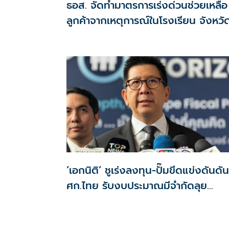
ธอส. จัดทำมาตรการเร่งด่วนช่วยเหลือ
ลูกค้าจากเหตุการณ์ในโรงเรียน จังหวั
นนทบุรี กรณีเสียชีวิตหรือทุพพลภาพ
ดอกเบี้ยเหลือ 0.01% ต่อปี ตลอดอายุ
สัญญา
‘เอกนิติ’ ชูเร่งลงทุน-ปั๊มขีดแข่งดันดัน
ศก.ไทย รับงบประมาณมีจำกัดลุย
งัด5Tปูพรมโตยาว