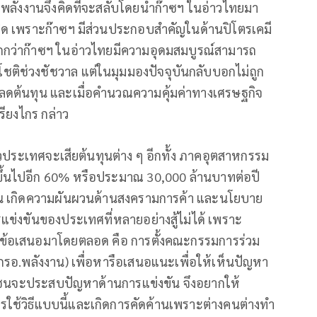
งพลังงานจึงคิดที่จะสลับโดยนำก๊าซฯ ในอ่าวไทยมา
่ผิด เพราะก๊าซฯ มีส่วนประกอบสำคัญในด้านปิโตรเคมี
ากกว่าก๊าซฯ ในอ่าวไทยมีความอุดมสมบูรณ์สามารถ
ิช่วงชัชวาล แต่ในมุมมองปัจจุบันกลับบอกไม่ถูก
ห้ลดต้นทุน และเมื่อคำนวณความคุ้มค่าทางเศรษฐกิจ
รียงไกร กล่าว
าวประเทศจะเสียต้นทุนต่าง ๆ อีกทั้ง ภาคอุตสาหกรรม
าระขึ้นไปอีก 60% หรือประมาณ 30,000 ล้านบาทต่อปี
นอน เกิดความผันผวนด้านสงครามการค้า และนโยบาย
ข่งขันของประเทศที่หลายอย่างสู้ไม่ได้ เพราะ
้มีข้อเสนอมาโดยตลอด คือ การตั้งคณะกรรมการร่วม
รอ.พลังงาน) เพื่อหารือเสนอแนะเพื่อให้เห็นปัญหา
อกชนจะประสบปัญหาด้านการแข่งขัน จึงอยากให้
ช้วิธีแบบนี้และเกิดการคัดค้านเพราะต่างคนต่างทำ