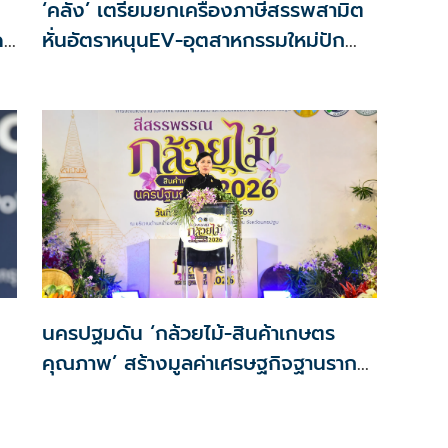
‘คลัง’ เตรียมยกเครื่องภาษีสรรพสามิต
ด
หั่นอัตราหนุนEV-อุตสาหกรรมใหม่ปัก
ลด
หมุดไทย
นครปฐมดัน ‘กล้วยไม้-สินค้าเกษตร
คุณภาพ’ สร้างมูลค่าเศรษฐกิจฐานราก
ตั้งเป้าเงินสะพัด 10 ล้านบาท