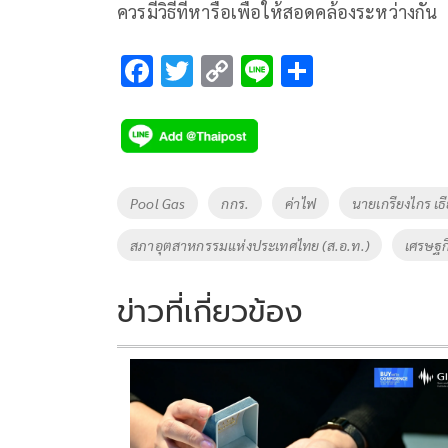
ควรมีวิธีที่หารือเพื่อให้สอดคล้องระหว่า
F
T
C
Li
S
ac
wi
o
n
h
e
tt
p
e
ar
b
er
y
e
o
Li
Tags
Pool Gas
กกร.
ค่าไฟ
นายเกรียงไกร เธี
o
n
สภาอุตสาหกรรมแห่งประเทศไทย (ส.อ.ท.)
เศรษฐก
k
k
ข่าวที่เกี่ยวข้อง