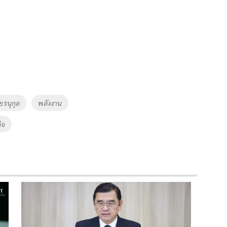
งกัน
ยรนุกุล
พลังงาน
ิจ