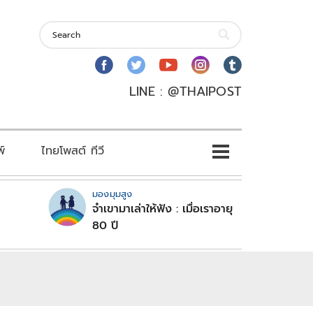
LINE : @THAIPOST
พ์
ไทยโพสต์ ทีวี
มองมุมสูง
จำเขามาเล่าให้ฟัง : เมื่อเราอายุ
80 ปี