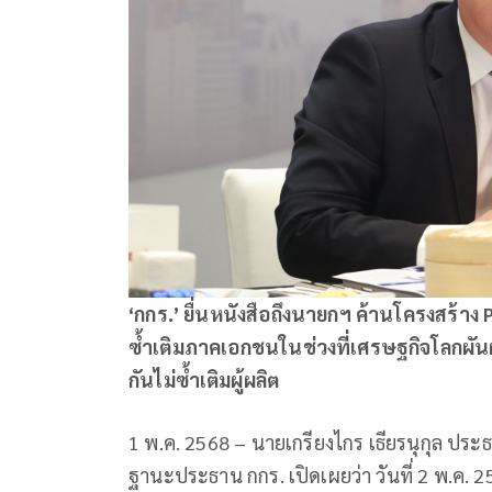
‘กกร.’ ยื่นหนังสือถึงนายกฯ ค้านโครงสร้าง Po
ซ้ำเติมภาคเอกชนในช่วงที่เศรษฐกิจโลกผั
กันไม่ซ้ำเติมผู้ผลิต
1 พ.ค. 2568 – นายเกรียงไกร เธียรนุกุล ป
ฐานะประธาน กกร. เปิดเผยว่า วันที่ 2 พ.ค.