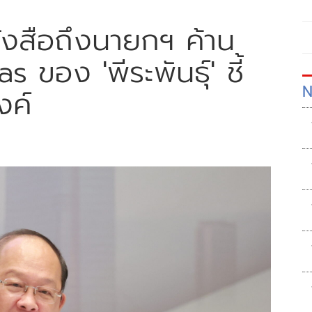
นังสือถึงนายกฯ ค้าน
 ของ 'พีระพันธุ์' ชี้
N
งค์