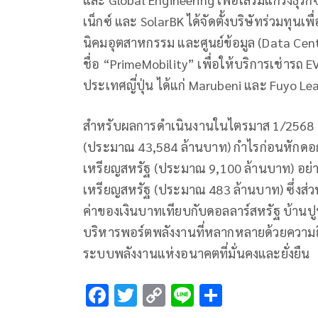
เน็กซ์ และ SolarBK ได้จัดตั้งบริษัทร่วมทุนเพ
นิคมอุตสาหกรรม และศูนย์ข้อมูล (Data Center
ชื่อ “PrimeMobility” เพื่อให้บริการเช่าร
ประเทศญี่ปุ่น ได้แก่ Marubeni และ Fuyo L
สำหรับผลการดำเนินงานในไตรมาส 1/2568 ม
(ประมาณ 43,584 ล้านบาท) กำไรก่อนหักดอกเบ
เหรียญสหรัฐ (ประมาณ 9,100 ล้านบาท) อย่า
เหรียญสหรัฐ (ประมาณ 483 ล้านบาท) ซึ่งส่วน
ค่าของเงินบาทเทียบกับดอลลาร์สหรัฐ บ้านปู
บริหารพอร์ตพลังงานที่หลากหลายด้วยความยืดหย
ระบบพลังงานแห่งอนาคตที่มั่นคงและยั่งยืน
F
T
C
Li
S
ac
wi
o
n
h