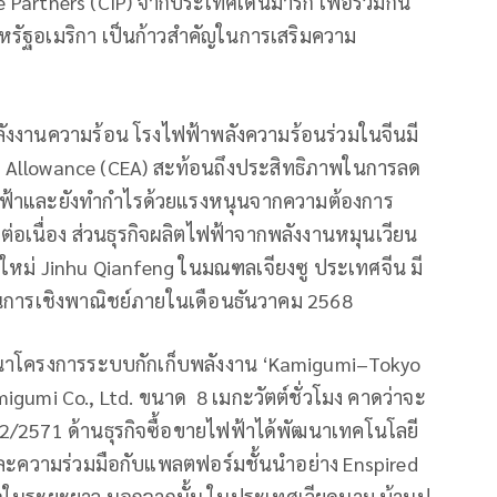
Partners (CIP) จากประเทศเดนมาร์ก เพื่อร่วมกัน
รัฐอเมริกา เป็นก้าวสำคัญในการเสริมความ
พลังงานความร้อน โรงไฟฟ้าพลังความร้อนร่วมในจีนมี
n Allowance (CEA) สะท้อนถึงประสิทธิภาพในการลด
ฟ้าและยังทำกำไรด้วยแรงหนุนจากความต้องการ
อเนื่อง ส่วนธุรกิจผลิตไฟฟ้าจากพลังงานหมุนเวียน
่งใหม่ Jinhu Qianfeng ในมณฑลเจียงซู ประเทศจีน มี
นินการเชิงพาณิชย์ภายในเดือนธันวาคม 2568
ัฒนาโครงการระบบกักเก็บพลังงาน ‘Kamigumi–Tokyo
igumi Co., Ltd. ขนาด 8 เมกะวัตต์ชั่วโมง คาดว่าจะ
2/2571 ด้านธุรกิจซื้อขายไฟฟ้าได้พัฒนาเทคโนโลยี
ละความร่วมมือกับแพลตฟอร์มชั้นนำอย่าง Enspired
รกิจในระยะยาว นอกจากนั้น ในประเทศเวียดนาม บ้านปู