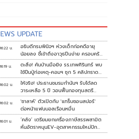
EWS UPDATE
อธิบดีกรมพินิจฯ ห่วงเด็กก่อคดีอายุ
16:22 น.
น้อยลง ชี้เข้าถึงอาวุธปืนง่าย ครอบครัว
แตกแยกเป็นชนวนสำคัญ
ตะลึง! ค้นบ้านมือยิง รร.เทพศิรินทร์ พบ
16:19 น.
ใช้ปืนปู่ก่อเหตุ-คอมฯ ซุก 5 คลิปกราด
ยิง
ให้จริง! ประธานชมรมกำนันฯ รับได้ลด
16:02 น.
วาระเหลือ 5 ปี วอนฟื้นกองทุนสตรี
อำเภอละล้าน
'ซาลาห์' ตัวเปิดกับ 'แทร็บซอนสปอร์'
16:02 น.
ต่อหน้าแฟนบอลเรือนหมื่น
‘คลัง’ เตรียมยกเครื่องภาษีสรรพสามิต
16:01 น.
หั่นอัตราหนุนEV-อุตสาหกรรมใหม่ปัก
หมุดไทย