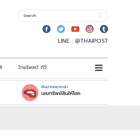
LINE : @THAIPOST
พ์
ไทยโพสต์ ทีวี
คันปากอยากเล่า
เลขทรัพย์สินให้โชค