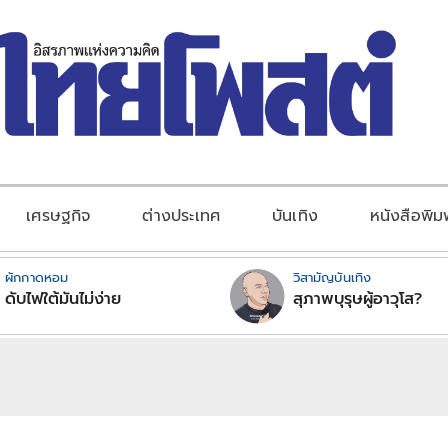
เศรษฐกิจ
ต่างประเทศ
บันเทิง
หนังสือพิม
ผักกาดหอม
วิสามัญบันเทิง
ดับไฟใต้มันไม่ง่าย
สุภาพบุรุษผู้อาวุโส?