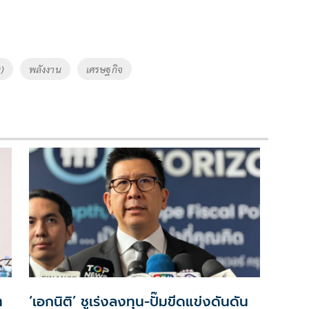
)
พลังงาน
เศรษฐกิจ
ต
‘เอกนิติ’ ชูเร่งลงทุน-ปั๊มขีดแข่งดันดัน