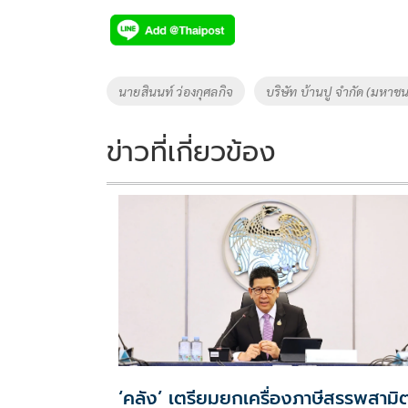
e
tt
p
e
ar
b
er
y
e
o
Li
Tags
นายสินนท์ ว่องกุศลกิจ
บริษัท บ้านปู จำกัด (มหาชน
o
n
k
k
ข่าวที่เกี่ยวข้อง
‘คลัง’ เตรียมยกเครื่องภาษีสรรพสามิ