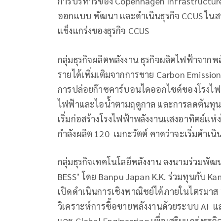
การบริหารของ Copenhagen Infrastructure 
ออกแบบ พัฒนา และดำเนินธุรกิจ CCUS ในสห
แข็งแกร่งของธุรกิจ CCUS
กลุ่มธุรกิจผลิตพลังงาน ธุรกิจผลิตไฟฟ้าจาก
รายได้เพิ่มเติมจากการขาย Carbon Emissio
การปล่อยก๊าซคาร์บอนไดออกไซด์ของโรงไฟ
ไฟฟ้าและไอน้ำตามฤดูกาล และการลดต้นทุนต่
เริ่มก่อสร้างโรงไฟฟ้าพลังงานแสงอาทิตย์แห
กำลังผลิต 120 เมกะวัตต์ คาดว่าจะเริ่มดำเ
กลุ่มธุรกิจเทคโนโลยีพลังงาน ลงนามร่วมพ
BESS’ โดย Banpu Japan K.K. ร่วมทุนกับ Kam
เปิดดำเนินการเชิงพาณิชย์ได้ภายในไตรมาส 
วิเคราะห์การซื้อขายพลังงานด้วยระบบ AI แ
และ Global Engineering เพื่อเสริมแกร่งธุ