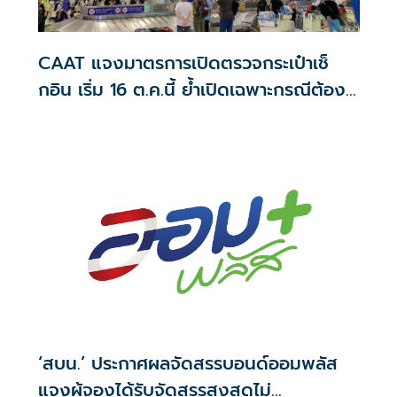
CAAT แจงมาตรการเปิดตรวจกระเป๋าเช็
กอิน เริ่ม 16 ต.ค.นี้ ย้ำเปิดเฉพาะกรณีต้อง
สงสัย
‘สบน.’ ประกาศผลจัดสรรบอนด์ออมพลัส
แจงผู้จองได้รับจัดสรรสูงสุดไม่