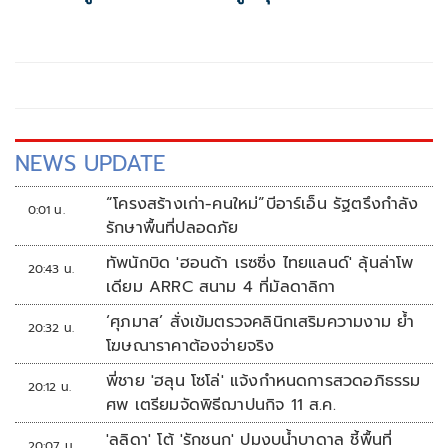
เกิน117,000บาท
NEWS UPDATE
“โครงสร้างเก่า-คนใหม่”บีอาร์เอ็น รัฐตรึงกำลัง
0:01 น.
รักษาพื้นที่ปลอดภัย
ทัพนักบิด 'ฮอนด้า เรซซิ่ง ไทยแลนด์' ลุ้นล่าโพ
20:43 น.
เดียม ARRC สนาม 4 ที่มัลดาลิกา
‘ศุภมาส’ สั่งเข้มตรวจคลินิกเสริมความงาม ย้ำ
20:32 น.
โฆษณาราคาต้องจ่ายจริง
พี่ชาย 'ฮลุน โซโล่' แจ้งกำหนดการสวดอภิธรรม
20:12 น.
ศพ เตรียมจัดพิธีฌาปนกิจ 11 ส.ค.
'ลลิดา' โต้ 'รักชนก' ปมงบน้ำบาดาล ชี้พื้นที่
20:07 น.