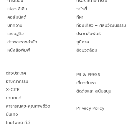
การเมือง
กรองสถานการณ์
เปลว สีเงิน
วาไรตี้
คอลัมนิสต์
กีฬา
บทความ
ท่องเที่ยว – ศิลปวัฒนธรรม
เศรษฐกิจ
ประชาสัมพันธ์
ข่าวพระราชสำนัก
ภูมิภาค
หนังสือพิมพ์
สิ่งแวดล้อม
ต่างประเทศ
PR & PRESS
อาชญากรรม
เกี่ยวกับเรา
X-CITE
ติดต่อและ สนับสนุน
ยานยนต์
สาธารณสุข-คุณภาพชีวิต
Privacy Policy
บันเทิง
ไทยโพสต์ ทีวี