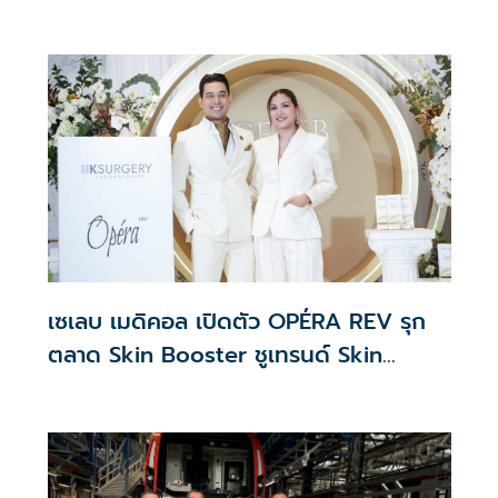
จัดสรร2.2หมื่นคน เปิดจองรอบใหม่ก.ย.นี้
เซเลบ เมดิคอล เปิดตัว OPÉRA REV รุก
ตลาด Skin Booster ชูเทรนด์ Skin
Quality & Longevity ตอบโจทย์คลินิก
ความงาม