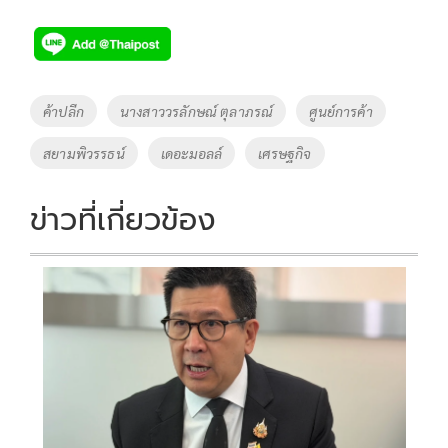
ac
wi
o
n
h
e
tt
p
e
ar
b
er
y
e
o
Li
Tags
ค้าปลีก
นางสาววรลักษณ์ ตุลาภรณ์
ศูนย์การค้า
o
n
สยามพิวรรธน์
เดอะมอลล์
เศรษฐกิจ
k
k
ข่าวที่เกี่ยวข้อง