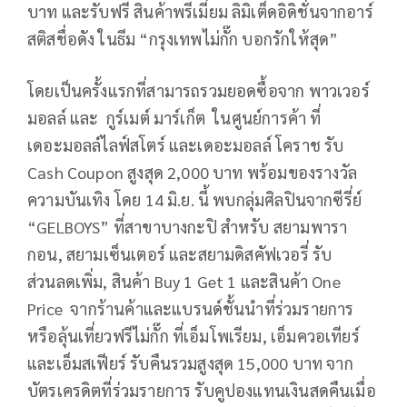
บาท และรับฟรี สินค้าพรีเมี่ยม ลิมิเต็ดอิดิชั่นจากอาร์
สติสชื่อดัง ในธีม “กรุงเทพไม่กั๊ก บอกรักให้สุด”
โดยเป็นครั้งแรกที่สามารถรวมยอดซื้อจาก พาวเวอร์
มอลล์ และ กูร์เมต์ มาร์เก็ต ในศูนย์การค้า ที่
เดอะมอลล์ไลฟ์สโตร์ และเดอะมอลล์ โคราช รับ
Cash Coupon สูงสุด 2,000 บาท พร้อมของรางวัล
ความบันเทิง โดย 14 มิ.ย. นี้ พบกลุ่มศิลปินจากซีรี่ย์
“GELBOYS” ที่สาขาบางกะปิ สำหรับ สยามพารา
กอน, สยามเซ็นเตอร์ และสยามดิสคัฟเวอรี่ รับ
ส่วนลดเพิ่ม, สินค้า Buy 1 Get 1 และสินค้า One
Price จากร้านค้าและแบรนด์ชั้นนำที่ร่วมรายการ
หรือลุ้นเที่ยวฟรีไม่กั๊ก ที่เอ็มโพเรียม, เอ็มควอเทียร์
และเอ็มสเฟียร์ รับคืนรวมสูงสุด 15,000 บาท จาก
บัตรเครดิตที่ร่วมรายการ รับคูปองแทนเงินสดคืนเมื่อ