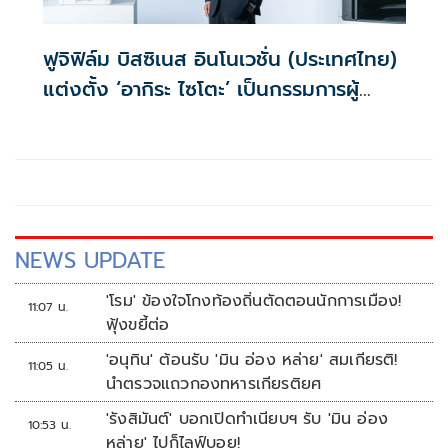
ฟูจิฟิล์ม บิสซิเนส อินโนเวชั่น (ประเทศไทย)
แต่งตั้ง ‘อากิระ ไซโตะ’ เป็นกรรมการผู้
จัดการคนใหม่
NEWS UPDATE
'โรม' ข้องใจโกงท้องถิ่นตัดตอนนักการเมือง!
11:07 น.
ฟุ้งขยี้ต่อ
'อนุทิน' ต้อนรับ 'มิน อ่อง หล่าย' สมเกียรติ!
11:05 น.
นำตรวจแถวกองทหารเกียรติยศ
'รังสิมันต์' บอกเปิดทำเนียบฯ รับ 'มิน อ่อง
10:53 น.
หล่าย' ไปก็ไลฟ์บอย!