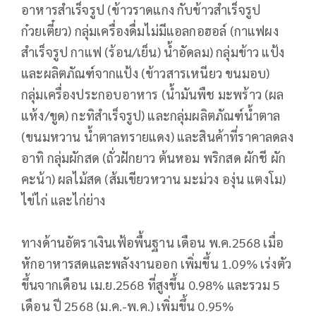
อาหารสำเร็จรูป (ข้าวราดแกง กับข้าวสำเร็จรูป
ก๋วยเตี๋ยว) กลุ่มเครื่องดื่มไม่มีแอลกอฮอล์ (กาแฟผง
สำเร็จรูป กาแฟ (ร้อน/เย็น) น้ำอัดลม) กลุ่มข้าว แป้ง
และผลิตภัณฑ์จากแป้ง (ข้าวสารเหนียว ขนมอบ)
กลุ่มเครื่องประกอบอาหาร (น้ำมันพืช มะพร้าว (ผล
แห้ง/ขูด) กะทิสำเร็จรูป) และกลุ่มผลิตภัณฑ์น้ำตาล
(ขนมหวาน น้ำตาลทรายแดง) และสินค้าที่ราคาลดลง
อาทิ กลุ่มผักสด (ถั่วฝักยาว ต้นหอม พริกสด ผักชี ผัก
คะน้า) ผลไม้สด (ส้มเขียวหวาน มะม่วง องุ่น แตงโม)
ไข่ไก่ และไก่ย่าง
ทางด้านอัตราเงินเฟ้อพื้นฐาน เดือน พ.ค.2568 เมื่อ
หักอาหารสดและพลังงานออก เพิ่มขึ้น 1.09% เร่งตัว
ขึ้นจากเดือน เม.ย.2568 ที่สูงขึ้น 0.98% และรวม 5
เดือน ปี 2568 (ม.ค.-พ.ค.) เพิ่มขึ้น 0.95%