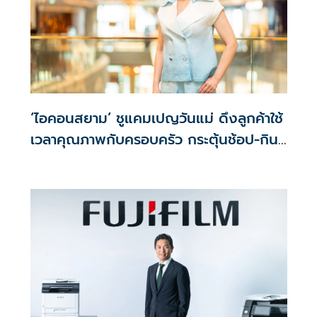
‘ไอคอนสยาม’ ชูแคมเปญวันแม่ ดึงลูกค้าใช้
เวลาคุณภาพกับครอบครัว กระตุ้นช้อป-กิน-
ไลฟ์สไตล์ ตลอดเดือนสิงหาคม