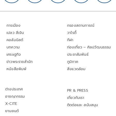
การเมือง
กรองสถานการณ์
เปลว สีเงิน
วาไรตี้
คอลัมนิสต์
กีฬา
บทความ
ท่องเที่ยว – ศิลปวัฒนธรรม
เศรษฐกิจ
ประชาสัมพันธ์
ข่าวพระราชสำนัก
ภูมิภาค
หนังสือพิมพ์
สิ่งแวดล้อม
ต่างประเทศ
PR & PRESS
อาชญากรรม
เกี่ยวกับเรา
X-CITE
ติดต่อและ สนับสนุน
ยานยนต์