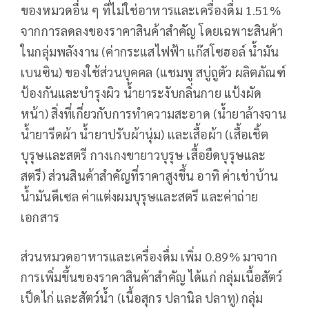
ของหมวดอื่น ๆ ที่ไม่ใช่อาหารและเครื่องดื่ม 1.51%
จากการลดลงของราคาสินค้าสำคัญ โดยเฉพาะสินค้า
ในกลุ่มพลังงาน (ค่ากระแสไฟฟ้า แก๊สโซฮอล์ น้ำมัน
เบนซิน) ของใช้ส่วนบุคคล (แชมพู สบู่ถูตัว ผลิตภัณฑ์
ป้องกันและบำรุงผิว น้ำยาระงับกลิ่นกาย แป้งผัด
หน้า) สิ่งที่เกี่ยวกับการทำความสะอาด (น้ำยาล้างจาน
น้ำยารีดผ้า น้ำยาปรับผ้านุ่ม) และเสื้อผ้า (เสื้อเชิ้ต
บุรุษและสตรี กางเกงขายาวบุรุษ เสื้อยืดบุรุษและ
สตรี) ส่วนสินค้าสำคัญที่ราคาสูงขึ้น อาทิ ค่าเช่าบ้าน
น้ำมันดีเซล ค่าแต่งผมบุรุษและสตรี และค่าถ่าย
เอกสาร
ส่วนหมวดอาหารและเครื่องดื่ม เพิ่ม 0.89% มาจาก
การเพิ่มขึ้นของราคาสินค้าสำคัญ ได้แก่ กลุ่มเนื้อสัตว์
เป็ดไก่ และสัตว์น้ำ (เนื้อสุกร ปลานิล ปลาทู) กลุ่ม