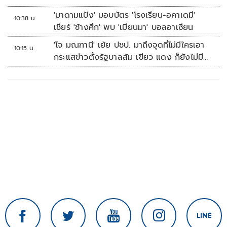
'มาดามแป้ง' มอบบัตร 'โรงเรียน-อคาเดมี'
10:38 น.
เชียร์ 'ช้างศึก' พบ 'เมียนมา' บอลอาเซียน
'โจ มณฑานี' เย้ย ปชป. มาถึงจุดที่ไม่มีใครเอา
10:15 น.
กระแสข่าวตั้งรัฐบาลส้ม เขียว แดง ก็ยังไม่มีฟ้า
เลย