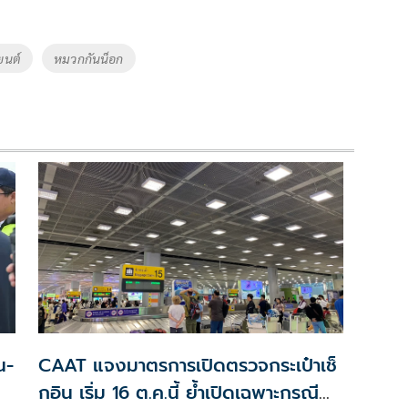
ยนต์
หมวกกันน็อก
น-
CAAT แจงมาตรการเปิดตรวจกระเป๋าเช็
กอิน เริ่ม 16 ต.ค.นี้ ย้ำเปิดเฉพาะกรณี