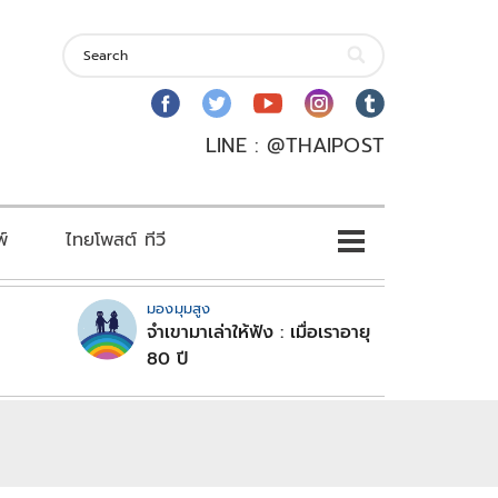
LINE : @THAIPOST
พ์
ไทยโพสต์ ทีวี
มองมุมสูง
จำเขามาเล่าให้ฟัง : เมื่อเราอายุ
80 ปี