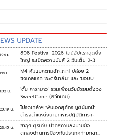
EWS UPDATE
808 Festival 2026 ไลน์อัปแรกสุดยิ่ง
1:24 น.
ใหญ่ ระเบิดความมันส์ 2 วันเต็ม 2-3
ต.ค.นี้
M4 คัมแบคตามสัญญา! ปล่อย 2
1:16 น.
ซิงเกิลแรก 'อะดรีนาลีน' และ 'ชอบU'
'ดั๊ม คาราบาว' รวมเพื่อนวัยมัธยมตั้งวง
1:02 น.
SweetCane (สวีทเคน)
โปรดเกล้าฯ 'พันเอกสุภัทร ชูตินันทน์'
23:49 น.
ดำรงตำแหน่งนายทหารปฏิบัติการฯ-
พระราชทานยศ 'พลตรี'
ซาอุฯ-ตุรเคีย-ปากีสถานลงนามข้อ
23:45 น.
ตกลงด้านการป้องกันประเทศท่ามกลาง