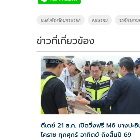
b
er
y
e
o
Li
Tags
ขนส่งจังหวัดนครนายก
คมนาคม
รถจักรยาน
o
n
k
k
ข่าวที่เกี่ยวข้อง
ดีเดย์ 21 ส.ค. เปิดวิ่งฟรี M6 บางปะอิ
โคราช ทุกศุกร์-อาทิตย์ ถึงสิ้นปี 69