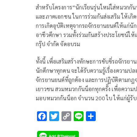
สำหรับโครงการ“นักเรียนรุ่นใหม่ใส่หมวกกัน
และภาคเอกชน ในการร่วมกันส่งเสริม ให้เก
การเกิดอุบัติเหตุจากรถจักรยานยนต์ให้แก่น
อาชีวศึกษา รวมทั้งร่วมกันสร้างประโยชน์ให้
กรุ๊ป จำกัด จัดอบรม
ทั้งนี้ เพื่อเสริมสร้างทักษะการขับขี่รถจักร
นักศึกษาทุกคน​ จะได้รับความรู้เรื่องความป
จักรยานยนต์ที่ถูกต้อง และการปฏิบัติตามก
เยาวชน สวมหมวกกันน็อกทุกครั้ง เพื่อความปล
มอบหมวกกันน็อก จำนวน 200 ใบ ให้แก่ผู้รั
F
T
C
Li
S
ac
wi
o
n
h
e
tt
p
e
ar