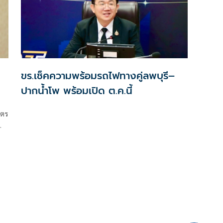
ขร.เช็คความพร้อมรถไฟทางคู่ลพบุรี–
ปากน้ำโพ พร้อมเปิด ต.ค.นี้
ัตร