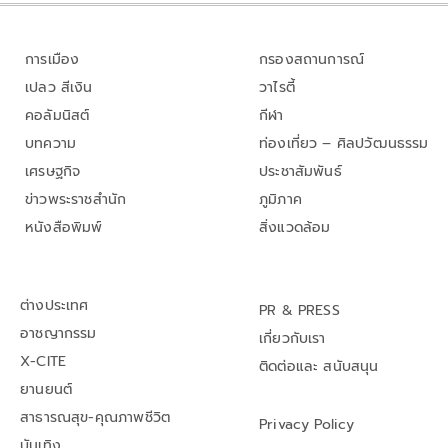
การเมือง
กรองสถานการณ์
เปลว สีเงิน
วาไรตี้
คอลัมนิสต์
กีฬา
บทความ
ท่องเที่ยว – ศิลปวัฒนธรรม
เศรษฐกิจ
ประชาสัมพันธ์
ข่าวพระราชสำนัก
ภูมิภาค
หนังสือพิมพ์
สิ่งแวดล้อม
ต่างประเทศ
PR & PRESS
อาชญากรรม
เกี่ยวกับเรา
X-CITE
ติดต่อและ สนับสนุน
ยานยนต์
สาธารณสุข-คุณภาพชีวิต
Privacy Policy
บันเทิง