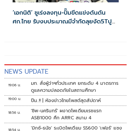
‘เอกนิติ’ ชูเร่งลงทุน-ปั๊มขีดแข่งดันดัน
ศก.ไทย รับงบประมาณมีจำกัดลุยงัด5Tปู
พรมโตยาว
NEWS UPDATE
มท. สั่งผู้ว่าฯทั่วประเทศ ยกระดับ 4 มาตรการ
19:06 น.
ดูแลความปลอดภัยในสถานศึกษา
19:00 น.
ปืน..!! | ห้องข่าวไทยโพสต์สุดสัปดาห์
'ชิพ-นครินทร์' ผงาดโพเดียมเรซแรก
18:56 น.
ASB1000 ศึก ARRC สนาม 4
'มิกซ์-ธนัช' ระเบิดโพเดียม SS600 'เฟอร์' แซง
18:54 น.