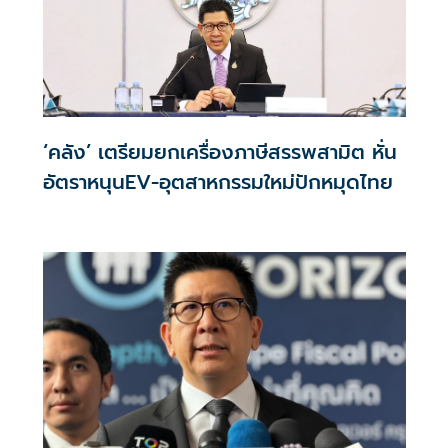
‘คลัง’ เตรียมยกเครื่องภาษีสรรพสามิต หั่น
อัตราหนุนEV-อุตสาหกรรมใหม่ปักหมุดไทย