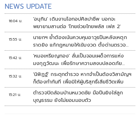
NEWS UPDATE
'อนุทิน' เดินงานโอทอปศิลปาชีพ บอกจะ
16:04 น.
พยายามสานต่อ 'ไทยช่วยไทยพลัส เฟส 2'
นายกฯ ย้ำต้องเน้นควบคุมอาวุธปืนหลังเหตุก
15:55 น.
ราดยิง แก้กฎหมายให้เข้มงวด ตั้งด่านตรวจ
เพิ่ม
'หมอเหรียญทอง' ลั่นเป็นจอมเผด็จการแห่ง
15:42 น.
มงกุฎวัฒนะ เพื่อรักษาความสงบปลอดภัย
ภายในรพ.
'นิพิฏฐ์' กระตุกตำรวจ หากจำเป็นต้องวิสามัญฯ
15:32 น.
ก็ต้องทำทันที เพื่อมิให้ผู้บริสุทธิ์เสียชีวิตเพิ่ม
ตำรวจปิดล้อมบ้านหมวดชัย มือปืนยิงใส่ลูก
15:21 น.
บุญธรรม ยังไม่ยอมมอบตัว