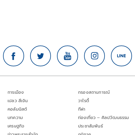
การเมือง
กรองสถานการณ์
เปลว สีเงิน
วาไรตี้
คอลัมนิสต์
กีฬา
บทความ
ท่องเที่ยว – ศิลปวัฒนธรรม
เศรษฐกิจ
ประชาสัมพันธ์
ข่าวพระราชสำนัก
ภูมิภาค