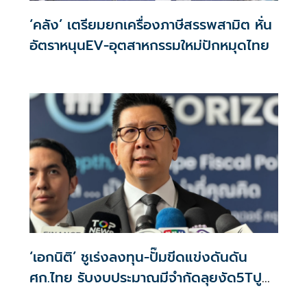
‘คลัง’ เตรียมยกเครื่องภาษีสรรพสามิต หั่น
อัตราหนุนEV-อุตสาหกรรมใหม่ปักหมุดไทย
‘เอกนิติ’ ชูเร่งลงทุน-ปั๊มขีดแข่งดันดัน
ศก.ไทย รับงบประมาณมีจำกัดลุยงัด5Tปู
พรมโตยาว