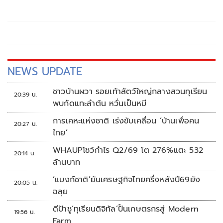
กรณีเสียชีวิตหรือทุพพลภาพลดดอกเบี้ย
เหลือ 0.01% ต่อปี ตลอดอายุสัญญา
NEWS UPDATE
ชาวบ้านผวา รอยเท้าสัตว์ใหญ่กลางสวนทุเรียน
20:39 น.
พบกัดแทะลำต้น หวั่นเป็นหมี
การเคหะแห่งชาติ เร่งขับเคลื่อน ‘บ้านเพื่อคน
20:27 น.
ไทย’
WHAUPโชว์กำไร Q2/69 โต 276%แตะ 532
20:14 น.
ล้านบาท
‘แบงก์ชาติ’ยันเศรษฐกิจไทยครึ่งหลังปี69ยัง
20:05 น.
ฉลุย
ดีป้าชู‘ทุเรียนดิจิทัล’ปั้นเกษตรกรสู่ Modern
19:56 น.
Farm