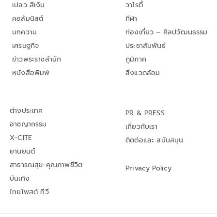
เปลว สีเงิน
วาไรตี้
คอลัมนิสต์
กีฬา
บทความ
ท่องเที่ยว – ศิลปวัฒนธรรม
เศรษฐกิจ
ประชาสัมพันธ์
ข่าวพระราชสำนัก
ภูมิภาค
หนังสือพิมพ์
สิ่งแวดล้อม
ต่างประเทศ
PR & PRESS
อาชญากรรม
เกี่ยวกับเรา
X-CITE
ติดต่อและ สนับสนุน
ยานยนต์
สาธารณสุข-คุณภาพชีวิต
Privacy Policy
บันเทิง
ไทยโพสต์ ทีวี