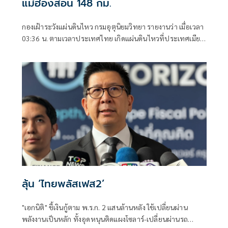
แม่ฮ่องสอน 148 กม.
กองเฝ้าระวังแผ่นดินไหว กรมอุตุนิยมวิทยา รายงานว่า เมื่อเวลา
03:36 น. ตามเวลาประเทศไทย เกิดแผ่นดินไหวที่ประเทศเมีย
นมา
ลุ้น ‘ไทยพลัสเฟส2’
"เอกนิติ" ชี้เงินกู้ตาม พ.ร.ก. 2 แสนล้านหลัง ใช้เปลี่ยนผ่าน
พลังงานเป็นหลัก ทั้งอุดหนุนติดแผงโซลาร์-เปลี่ยนผ่านรถ