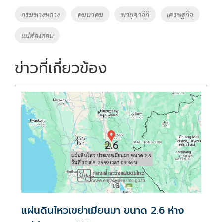
o
Li
Tags
กรมทางหลวง
คมนาคม
พายุคาจิกิ
เศรษฐกิจ
o
n
แม่ฮ่องสอน
k
k
ข่าวที่เกี่ยวข้อง
แผ่นดินไหวเขย่าเมียนมา ขนาด 2.6 ห่าง