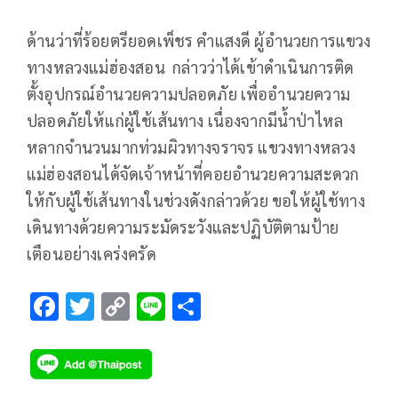
ด้านว่าที่ร้อยตรียอดเพ็ชร คำแสงดี ผู้อำนวยการแขวง
ทางหลวงแม่ฮ่องสอน กล่าวว่าได้เข้าดำเนินการติด
ตั้งอุปกรณ์อำนวยความปลอดภัย เพื่ออำนวยความ
ปลอดภัยให้แก่ผู้ใช้เส้นทาง เนื่องจากมีน้ำป่าไหล
หลากจำนวนมากท่วมผิวทางจราจร แขวงทางหลวง
แม่ฮ่องสอนได้จัดเจ้าหน้าที่คอยอำนวยความสะดวก
ให้กับผู้ใช้เส้นทางในช่วงดังกล่าวด้วย ขอให้ผู้ใช้ทาง
เดินทางด้วยความระมัดระวังและปฏิบัติตามป้าย
เตือนอย่างเคร่งครัด
F
T
C
Li
S
ac
wi
o
n
h
e
tt
p
e
ar
b
er
y
e