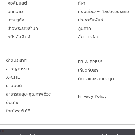
คอลัมนิสต์
กีฬา
บทความ
ท่องเที่ยว – ศิลปวัฒนธรรม
เศรษฐกิจ
ประชาสัมพันธ์
ข่าวพระราชสำนัก
ภูมิภาค
หนังสือพิมพ์
สิ่งแวดล้อม
ต่างประเทศ
PR & PRESS
อาชญากรรม
เกี่ยวกับเรา
X-CITE
ติดต่อและ สนับสนุน
ยานยนต์
สาธารณสุข-คุณภาพชีวิต
Privacy Policy
บันเทิง
ไทยโพสต์ ทีวี