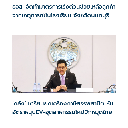
ธอส. จัดทำมาตรการเร่งด่วนช่วยเหลือลูกค้า
จากเหตุการณ์ในโรงเรียน จังหวัดนนทบุรี
กรณีเสียชีวิตหรือทุพพลภาพลดดอกเบี้ย
เหลือ 0.01% ต่อปี ตลอดอายุสัญญา
‘คลัง’ เตรียมยกเครื่องภาษีสรรพสามิต หั่น
อัตราหนุนEV-อุตสาหกรรมใหม่ปักหมุดไทย