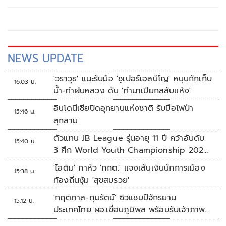
NEWS UPDATE
'วราวุธ' แนะรับมือ 'ซูเปอร์เอลนีโญ' หนุนกักเก็บ
16:03 น.
น้ำ-ทำฝนหลวง ดัน 'ทำนาเปียกสลับแห้ง'
อินโดนีเซียปิดอุทยานแห่งชาติ รับมือไฟป่า
15:46 น.
ลุกลาม
ตัวแทน JB League รุ่นอายุ 11 ปี คว้าอันดับ
15:40 น.
3 ศึก World Youth Championship 2026
ที่สิงคโปร์
'ไอติม' กาหัว 'กกต.' แจงเส้นเงินนักการเมือง
15:38 น.
ท้องถิ่นซุ้ม 'สุขสมรวย'
'กฤตภาส-ภุมรัตน์' ซิวแชมป์จักรยาน
15:12 น.
ประเทศไทย ผอ.เขื่อนภูมิพล พร้อมรับเจ้าภาพ
ต่อ ปี 2570