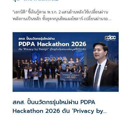
"เอกนิติ" ชี้เงินกู้ตาม พ.ร.ก. 2 แสนล้านหลัง ใช้เปลี่ยนผ่าน
พลังงานเป็นหลัก ทั้งอุดหนุนติดแผงโซลาร์-เปลี่ยนผ่านรถ
โดยสารเป็น EV ส่วนเงินกู้ 2 แสนล้านแรกเหลือ 4 หมื่นล้าน
พร้อมให้ใช้กับไทยเที่ยวไทยพลัส ส่วนไทยช่วยไทยพลัส เฟส 2
รอประเมินความเหมาะสม นายกฯ เผยจะพยายาม
สคส. ปั้นนวัตกรรุ่นใหม่ผ่าน PDPA
Hackathon 2026 ดัน ‘Privacy by
Design for all’ สู่โซลูชันคุ้มครองข้อมูล
ส่วนบุคคลที่ใช้ได้จริง