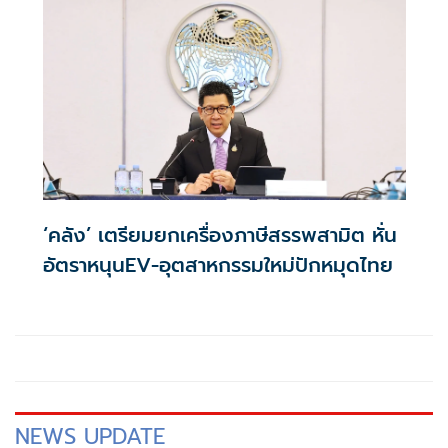
‘คลัง’ เตรียมยกเครื่องภาษีสรรพสามิต หั่น
อัตราหนุนEV-อุตสาหกรรมใหม่ปักหมุดไทย
NEWS UPDATE