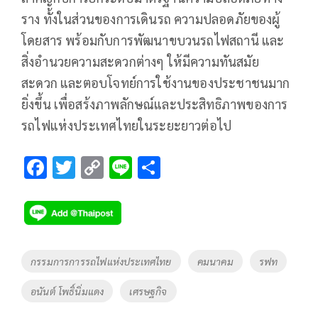
ราง ทั้งในส่วนของการเดินรถ ความปลอดภัยของผู้
โดยสาร พร้อมกับการพัฒนาขบวนรถไฟสถานี และ
สิ่งอำนวยความสะดวกต่างๆ ให้มีความทันสมัย
สะดวก และตอบโจทย์การใช้งานของประชาชนมาก
ยิ่งขึ้น เพื่อสร้งภาพลักษณ์และประสิทธิภาพของการ
รถไฟแห่งประเทศไทยในระยะยาวต่อไป
F
T
C
Li
S
ac
wi
o
n
h
e
tt
p
e
ar
b
er
y
e
o
Li
Tags
กรรมการการรถไฟแห่งประเทศไทย
คมนาคม
รฟท
o
n
อนันต์ โพธิ์นิ่มแดง
เศรษฐกิจ
k
k