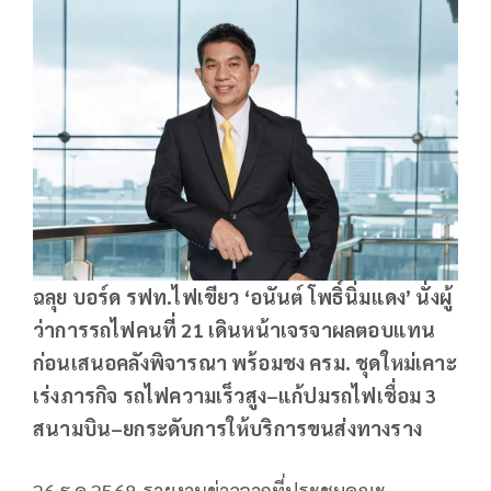
ฉลุย บอร์ด รฟท.ไฟเขียว ‘อนันต์ โพธิ์นิ่มแดง’ นั่งผู้
ว่าการรถไฟคนที่ 21 เดินหน้าเจรจาผลตอบแทน
ก่อนเสนอคลังพิจารณา พร้อมชง ครม. ชุดใหม่เคาะ
เร่งภารกิจ รถไฟความเร็วสูง–แก้ปมรถไฟเชื่อม 3
สนามบิน–ยกระดับการให้บริการขนส่งทางราง
26 ธ.ค.2568-รายงานข่าวจากที่ประชุมคณะ