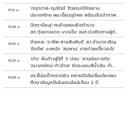
'กฤตภาส-ภุมรัตน์' ซิวแชมป์จักรยาน
15:12 น.
ประเทศไทย ผอ.เขื่อนภูมิพล พร้อมรับเจ้าภาพ
ต่อ ปี 2570
ปัตตานีระอุ! คนร้ายลอบยิงตำรวจ
15:08 น.
สภ.ทุ่งยางแดง บาดเจ็บ จนท.เร่งติดตามผู้ก่อ
เหตุ
ชำแหละ 'อาชีพ-สายสัมพันธ์' สว.อำนาจเจริญ
14:49 น.
'ยิ่งชีพ' งงหนัก 'สมพาน' ขายก๋วยเตี๋ยวอะไร
'เท้ง' ลั่นก้าวสู่ปีที่ 3 'ปชน.' สานต่อภารกิจ
14:29 น.
'อนาคตใหม่-ก้าวไกล' ซัดระบอบสีน้ำเงิน ทำ
หลักนิติรัฐ-นิติธรรมสั่นคลอน
ตร.ชี้ปมเด็กกราดยิง หลายปัจจัยเชื่อมโยงพบ
14:08 น.
ศึกษาข้อมูลปืนในออนไลน์เกือบ 2 ปี