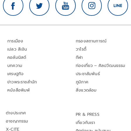
การเมือง
กรองสถานการณ์
เปลว สีเงิน
วาไรตี้
คอลัมนิสต์
กีฬา
บทความ
ท่องเที่ยว – ศิลปวัฒนธรรม
เศรษฐกิจ
ประชาสัมพันธ์
ข่าวพระราชสำนัก
ภูมิภาค
หนังสือพิมพ์
สิ่งแวดล้อม
ต่างประเทศ
PR & PRESS
อาชญากรรม
เกี่ยวกับเรา
X-CITE
ติดต่อและ สนับสนุน