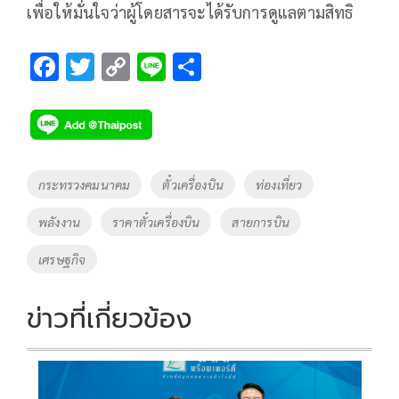
เพื่อให้มั่นใจว่าผู้โดยสารจะได้รับการดูแลตามสิทธิ
F
T
C
Li
S
ac
wi
o
n
h
e
tt
p
e
ar
b
er
y
e
o
Li
Tags
กระทรวงคมนาคม
ตั๋วเครื่องบิน
ท่องเที่ยว
o
n
พลังงาน
ราคาตั๋วเครื่องบิน
สายการบิน
k
k
เศรษฐกิจ
ข่าวที่เกี่ยวข้อง