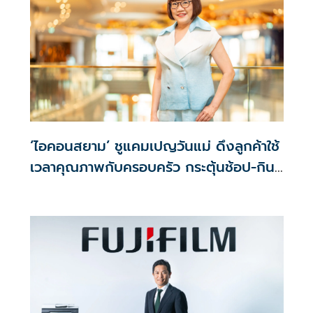
‘ไอคอนสยาม’ ชูแคมเปญวันแม่ ดึงลูกค้าใช้
เวลาคุณภาพกับครอบครัว กระตุ้นช้อป-กิน-
ไลฟ์สไตล์ ตลอดเดือนสิงหาคม