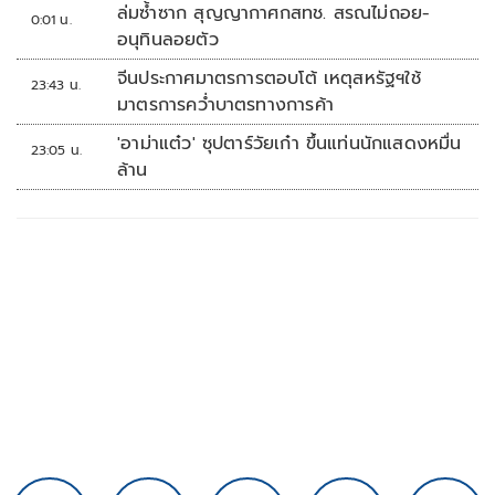
ล่มซ้ำซาก สุญญากาศกสทช. สรณไม่ถอย-
0:01 น.
อนุทินลอยตัว
จีนประกาศมาตรการตอบโต้ เหตุสหรัฐฯใช้
23:43 น.
มาตรการคว่ำบาตรทางการค้า
'อาม่าแต๋ว' ซุปตาร์วัยเก๋า ขึ้นแท่นนักแสดงหมื่น
23:05 น.
ล้าน