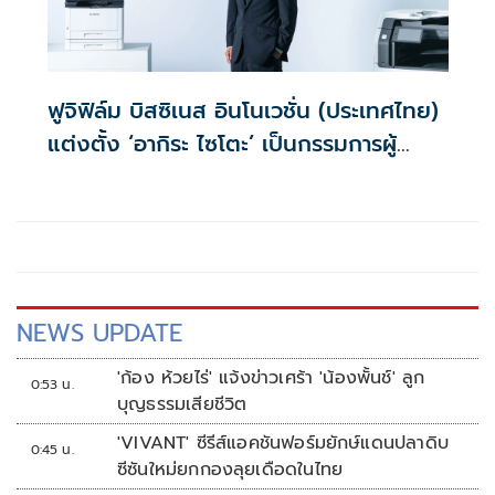
ฟูจิฟิล์ม บิสซิเนส อินโนเวชั่น (ประเทศไทย)
แต่งตั้ง ‘อากิระ ไซโตะ’ เป็นกรรมการผู้
จัดการคนใหม่
NEWS UPDATE
'ก้อง ห้วยไร่' แจ้งข่าวเศร้า 'น้องพั้นช์' ลูก
0:53 น.
บุญธรรมเสียชีวิต
'VIVANT' ซีรีส์แอคชันฟอร์มยักษ์แดนปลาดิบ
0:45 น.
ซีซันใหม่ยกกองลุยเดือดในไทย