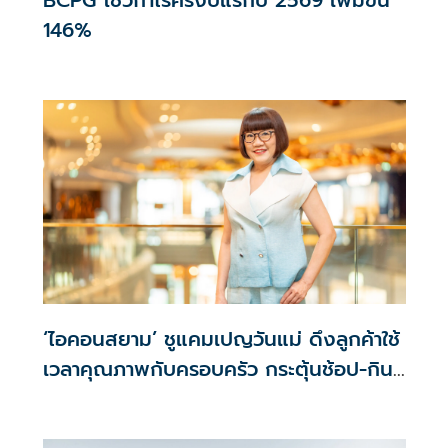
146%
‘ไอคอนสยาม’ ชูแคมเปญวันแม่ ดึงลูกค้าใช้
เวลาคุณภาพกับครอบครัว กระตุ้นช้อป-กิน-
ไลฟ์สไตล์ ตลอดเดือนสิงหาคม