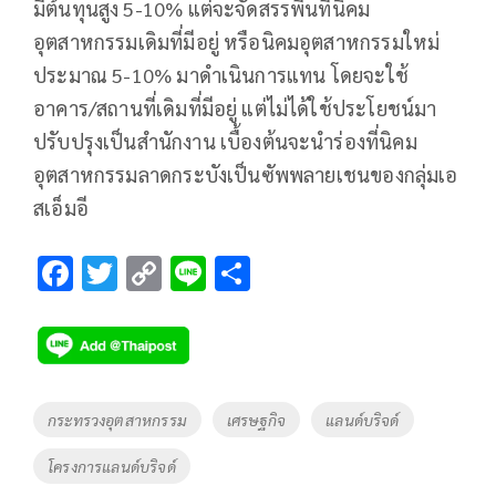
มีต้นทุนสูง 5-10% แต่จะจัดสรรพื้นที่นิคม
อุตสาหกรรมเดิมที่มีอยู่ หรือนิคมอุตสาหกรรมใหม่
ประมาณ 5-10% มาดำเนินการแทน โดยจะใช้
อาคาร/สถานที่เดิมที่มีอยู่ แต่ไม่ได้ใช้ประโยชน์มา
ปรับปรุงเป็นสำนักงาน เบื้องต้นจะนำร่องที่นิคม
อุตสาหกรรมลาดกระบังเป็นซัพพลายเชนของกลุ่มเอ
สเอ็มอี
F
T
C
Li
S
ac
wi
o
n
h
e
tt
p
e
ar
b
er
y
e
o
Li
Tags
กระทรวงอุตสาหกรรม
เศรษฐกิจ
แลนด์บริจด์
o
n
โครงการแลนด์บริจด์
k
k