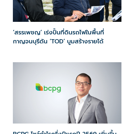
‘สรรเพชญ’ เร่งปั้นที่ดินรถไฟในพื้นที่
กาญจนบุรีดัน ‘TOD’ บูมสร้างรายได้
BCPG โชว์กำไรครึ่งปีแรกปี 2569 เพิ่มขึ้น