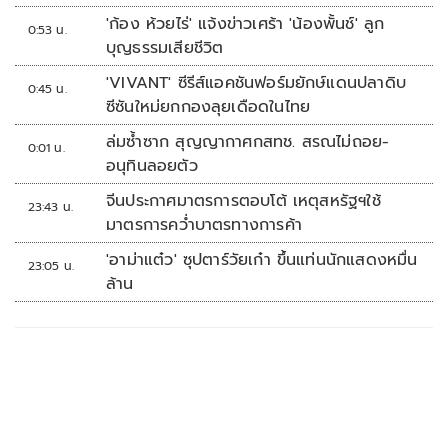
'ก้อง ห้วยไร่' แจ้งข่าวเศร้า 'น้องพั้นช์' ลูก
0:53 น.
บุญธรรมเสียชีวิต
'VIVANT' ซีรีส์แอคชันฟอร์มยักษ์แดนปลาดิบ
0:45 น.
ซีซันใหม่ยกกองลุยเดือดในไทย
ล่มซ้ำซาก สุญญากาศกสทช. สรณไม่ถอย-
0:01 น.
อนุทินลอยตัว
จีนประกาศมาตรการตอบโต้ เหตุสหรัฐฯใช้
23:43 น.
มาตรการคว่ำบาตรทางการค้า
'อาม่าแต๋ว' ซุปตาร์วัยเก๋า ขึ้นแท่นนักแสดงหมื่น
23:05 น.
ล้าน