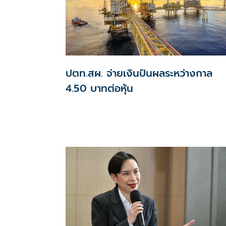
ปตท.สผ. จ่ายเงินปันผลระหว่างกาล
4.50 บาทต่อหุ้น