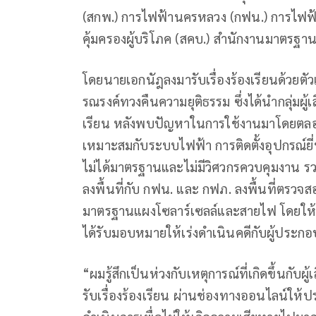
(สกพ.) การไฟฟ้านครหลวง (กฟน.) การไฟฟ้
คุ้มครองผู้บริโภค (สคบ.) สำนักงานมาตรฐา
โดยนายเอกนัฎลงมารับเรื่องร้องเรียนด้วยตั
รณรงค์ทวงคืนความยุติธรรม ซึ่งได้นำกลุ่มผู
เรียน หลังพบปัญหาในการใช้งานมาโดยตลอด ซ
เหมาะสมกับระบบไฟฟ้า การติดตั้งอุปกรณ์ยี่ห้
ไม่ได้มาตรฐานและไม่มีวิศวกรควบคุมงาน รวมท
ลงพื้นที่กับ กฟน. และ กฟภ. ลงพื้นที่ตรวจส
มาตรฐานแผงโซลาร์เซลล์และสายไฟ โดยให้
ได้รับมอบหมายให้เร่งดำเนินคดีกับผู้ประกอบก
“ผมรู้สึกเป็นห่วงกับเหตุการณ์ที่เกิดขึ้นก
รับเรื่องร้องเรียน ผ่านช่องทางออนไลน์ให้