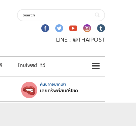
LINE : @THAIPOST
พ์
ไทยโพสต์ ทีวี
คันปากอยากเล่า
เลขทรัพย์สินให้โชค