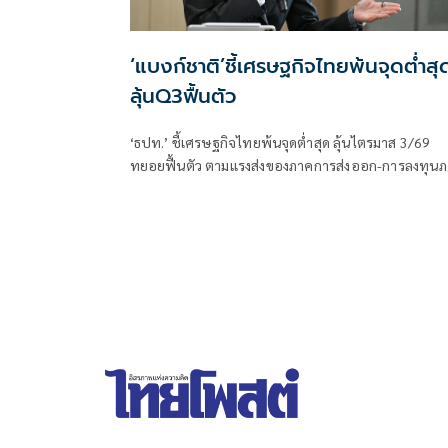
‘แบงก์ชาติ’ชี้เศรษฐกิจไทยพ้นจุดต่ำสุ
ลุ้นQ3ฟื้นตัว
‘ธปท.’ ชี้เศรษฐกิจไทยพ้นจุดต่ำสุด ลุ้นไตรมาส 3/69
ทยอยฟื้นตัว ตามแรงส่งของภาคการส่งออก-การลงทุน
เอกชน พร้อมรับไทยยังอยู่ในบัญชี Monitoring List ข
สหรัฐฯ แต่เข้าเกณฑ์เพียง 1 ข้อ มีโอกาสหลุดในรอบถัด