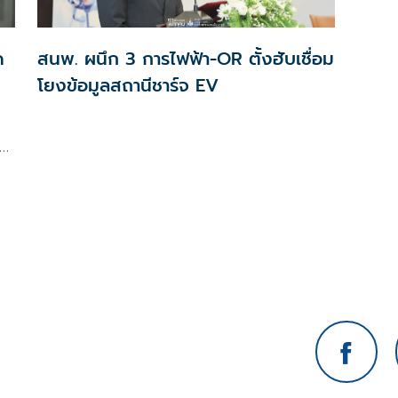
ด
สนพ. ผนึก 3 การไฟฟ้า-OR ตั้งฮับเชื่อม
โยงข้อมูลสถานีชาร์จ EV
ภาค
อง
ไป