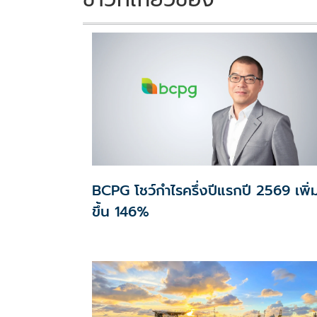
BCPG โชว์กำไรครึ่งปีแรกปี 2569 เพิ่
ขึ้น 146%