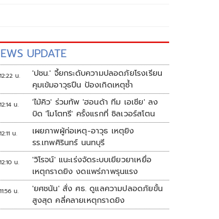
EWS UPDATE
'ปชน.' จี้ยกระดับความปลอดภัยโรงเรียน
12:22 น.
คุมเข้มอาวุธปืน ป้องเกิดเหตุซ้ำ
'ไม้คิว' ร่วมทัพ 'ฮอนด้า ทีม เอเชีย' ลง
12:14 น.
บิด 'โมโตทรี' ครั้งแรกที่ ซิลเวอร์สโตน
เผยภาพผู้ก่อเหตุ-อาวุธ เหตุยิง
12:11 น.
รร.เทพศิรินทร์ นนทบุรี
'วิโรจน์' แนะเร่งจัดระบบเยียวยาเหยื่อ
12:10 น.
เหตุกราดยิง งดแพร่ภาพรุนแรง
'ยศชนัน' สั่ง ศธ. ดูแลความปลอดภัยขั้น
11:56 น.
สูงสุด คลี่คลายเหตุกราดยิง