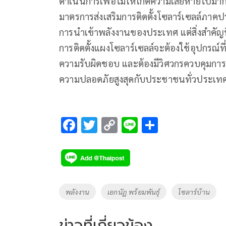
ดำเนินการเพื่อไม่ให้เกิดความเสียหายไปมากก
มาตรการส่งเสริมการติดตั้งโซลาร์เซลล์ภา
การนำเข้าพลังงานของประเทศ แต่สิ่งสำคัญท
การติดตั้งแผงโซลาร์เซลล์จะต้องใช้อุปกรณ
ความรับผิดชอบ และต้องมีวิศวกรควบคุมการติ
ความปลอดภัยสูงสุดกับประชาชนทั่วประเทศ
F
T
C
Li
S
ac
wi
o
n
h
e
tt
p
e
ar
b
er
y
e
o
Li
Tags
พลังงาน
เอกนัฏ พร้อมพันธุ์
โซลาร์บ้าน
o
n
k
k
ข่าวที่เกี่ยวข้อง