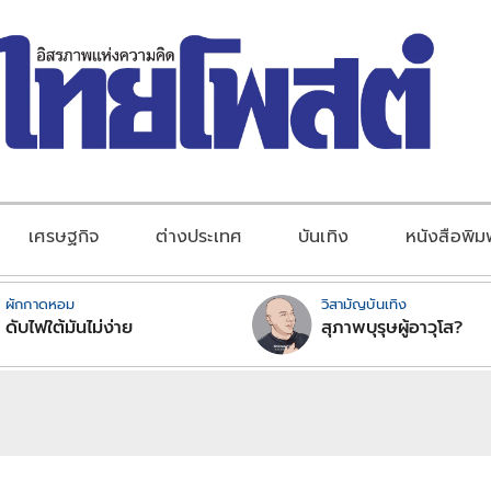
เศรษฐกิจ
ต่างประเทศ
บันเทิง
หนังสือพิม
ผักกาดหอม
วิสามัญบันเทิง
ดับไฟใต้มันไม่ง่าย
สุภาพบุรุษผู้อาวุโส?