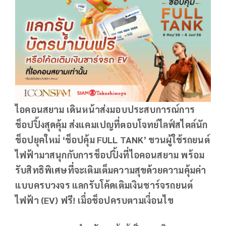
ไอคอนสยาม เดินหน้าส่งมอบประสบการณ์การ
ช็อปปิ้งสุดคุ้ม ส่งแคมเปญที่ตอบโจทย์ไลฟ์สไตล์นัก
ช็อปยุคใหม่
‘ช็อปคุ้ม
FULL TANK’
ชวนผู้ใช้รถยนต์
ไฟฟ้ามาสนุกกับการช็อปปิ้งที่ไอคอนสยาม พร้อม
รับสิทธิพิเศษที่จะเติมเต็มความสุขด้วยความคุ้มค่า
แบบครบวงจร แลกรับโค้ดเติมเงินชาร์จรถยนต์
ไฟฟ้า (
EV)
ฟรี! เมื่อช็อปครบตามเงื่อนไข