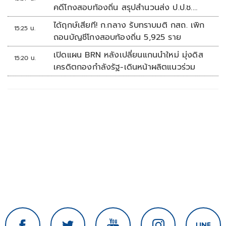
คดีโกงสอบท้องถิ่น สรุปสำนวนส่ง ป.ป.ช.
สัปดาห์หน้า
ได้ฤกษ์เสียที! ก.กลาง รับทราบมติ กสถ. เพิก
15:25 น.
ถอนบัญชีโกงสอบท้องถิ่น 5,925 ราย
เปิดแผน BRN หลังเปลี่ยนแกนนำใหม่ มุ่งดิส
15:20 น.
เครดิตกองกำลังรัฐ-เดินหน้าผลิตแนวร่วม