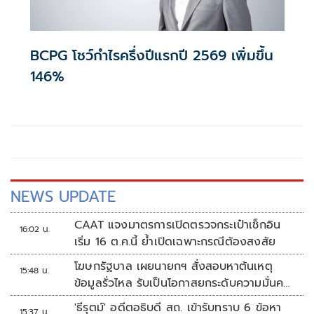
BCPG โชว์กำไรครึ่งปีแรกปี 2569 เพิ่มขึ้น
146%
NEWS UPDATE
CAAT แจงมาตรการเปิดตรวจกระเป๋าเช็กอิน
16:02 น.
เริ่ม 16 ต.ค.นี้ ย้ำเปิดเฉพาะกรณีต้องสงสัย
โฆษกรัฐบาล เผยนายกฯ สั่งสอบหาต้นเหตุ
15:48 น.
ข้อมูลรั่วไหล รับเป็นโอกาสยกระดับความมั่นคง
ปลอดภัยข้อมูลภาครัฐทั้งระบบ
'ธีรุตม์' อดีตอธิบดี สถ. เข้ารับทราบ 6 ข้อหา
15:37 น.