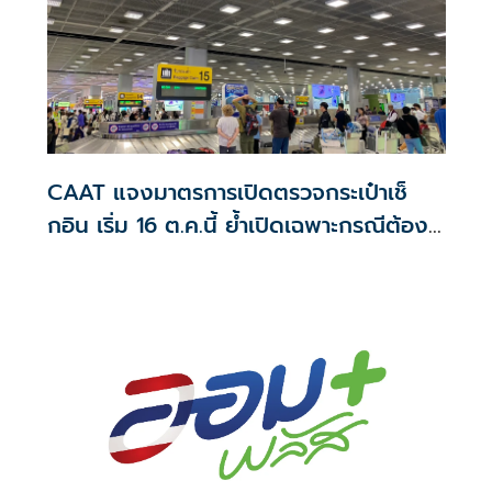
CAAT แจงมาตรการเปิดตรวจกระเป๋าเช็
กอิน เริ่ม 16 ต.ค.นี้ ย้ำเปิดเฉพาะกรณีต้อง
สงสัย