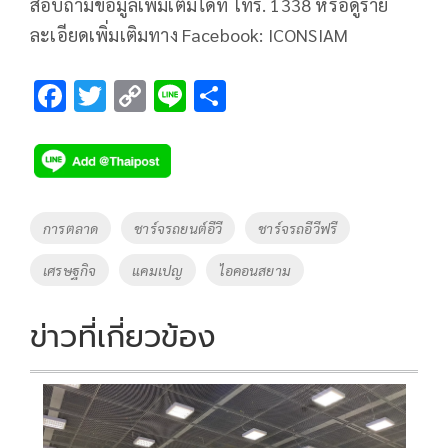
สอบถามข้อมูลเพิ่มเติมได้ที่ โทร. 1338 หรือดูราย
ละเอียดเพิ่มเติมทาง Facebook: ICONSIAM
F
T
C
Li
S
ac
wi
o
n
h
e
tt
p
e
ar
b
er
y
e
o
Li
Tags
การตลาด
ชาร์จรถยนต์อีวี
ชาร์จรถอีวีฟรี
o
n
เศรษฐกิจ
แคมเปญ
ไอคอนสยาม
k
k
ข่าวที่เกี่ยวข้อง