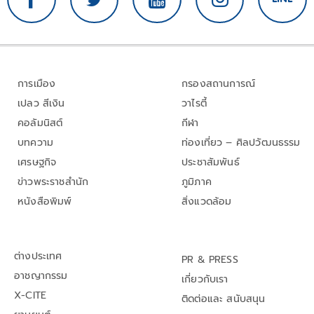
การเมือง
กรองสถานการณ์
เปลว สีเงิน
วาไรตี้
คอลัมนิสต์
กีฬา
บทความ
ท่องเที่ยว – ศิลปวัฒนธรรม
เศรษฐกิจ
ประชาสัมพันธ์
ข่าวพระราชสำนัก
ภูมิภาค
หนังสือพิมพ์
สิ่งแวดล้อม
ต่างประเทศ
PR & PRESS
อาชญากรรม
เกี่ยวกับเรา
X-CITE
ติดต่อและ สนับสนุน