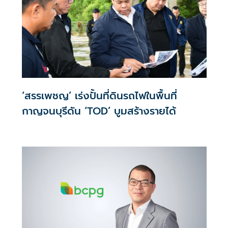
‘สรรเพชญ’ เร่งปั้นที่ดินรถไฟในพื้นที่
กาญจนบุรีดัน ‘TOD’ บูมสร้างรายได้