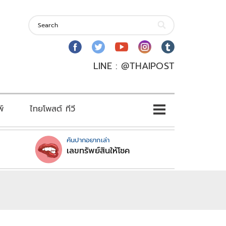
LINE : @THAIPOST
พ์
ไทยโพสต์ ทีวี
คันปากอยากเล่า
เลขทรัพย์สินให้โชค