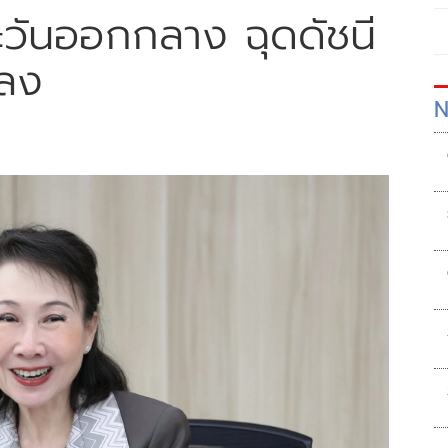
ะวันออกกลาง ฉุดดัชนี
ดลง
N