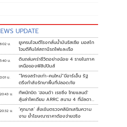
EWS UPDATE
ยูเครนโจมตีโรงกลั่นน้ำมันรัสเซีย มอสโก
6:02 น.
โจมตีคืนใส่สถานีรถไฟและเรือ
ดินถล่มคร่าชีวิตอย่างน้อย 4 รายในภาค
5:40 น.
เหนือของฟิลิปปินส์
“โครงสร้างเก่า-คนใหม่”บีอาร์เอ็น รัฐ
0:01 น.
ตรึงกำลังรักษาพื้นที่ปลอดภัย
ทัพนักบิด 'ฮอนด้า เรซซิ่ง ไทยแลนด์'
20:43 น.
ลุ้นล่าโพเดียม ARRC สนาม 4 ที่มัลดาลิ
กา
‘ศุภมาส’ สั่งเข้มตรวจคลินิกเสริมความ
20:32 น.
งาม ย้ำโฆษณาราคาต้องจ่ายจริง