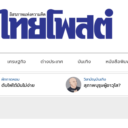
เศรษฐกิจ
ต่างประเทศ
บันเทิง
หนังสือพิม
ผักกาดหอม
วิสามัญบันเทิง
ดับไฟใต้มันไม่ง่าย
สุภาพบุรุษผู้อาวุโส?