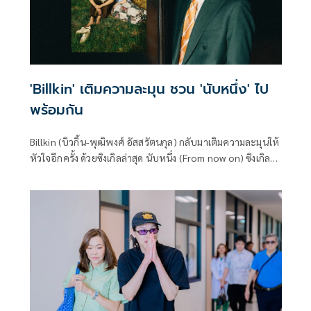
'Billkin' เติมความละมุน ชวน 'นับหนึ่ง' ไป
พร้อมกัน
Billkin (บิวกิ้น-พุฒิพงศ์ อัสสรัตนกุล) กลับมาเติมความละมุนให้
หัวใจอีกครั้ง ด้วยซิงเกิลล่าสุด นับหนึ่ง (From now on) ซิงเกิล
จากอัลบั้มใหม่ กับเพลงแนว Pop-Soul Romantic ที่ถ่ายทอด
โมเมนต์ของการอยากเริ่มต้นนับหนึ่งในความสัมพันธ์กับใครสัก
คน พาให้คิดถึงช่วงเวลาแสนพิเศษของวันแรกที่คบกัน หรืออาจ
จะพาย้อนกลับไปคิดถึงแฟนคนแรกหรือรักครั้งแรก ผ่านเรื่อง
ราวที่เรียบง่ายแต่ใส่ใจในทุกรายละเอียด เช่น “จะรอเที่ยงคืนใน
วันเกิดเธอทุก ๆ ปี” หรือ “จะจองที่นั่งข้างคนขับให้เธอทุกวัน”