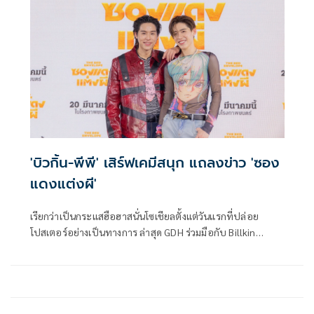
Billkin Entertainment และ PP Krit Entertainment ก็ทำเอา
เจ้าตัวแฮปปี้สุดๆ ทุ่มเทเตรียมตัวทำการบ้านอย่างหนัก เพื่อ
ความสมจริงของตัวละคร พร้อมการันตีบทดีเน้นเสิร์ฟความสนุก
ครบรสทุกมิติ
'บิวกิ้น-พีพี' เสิร์ฟเคมีสนุก แถลงข่าว 'ซอง
แดงแต่งผี'
เรียกว่าเป็นกระแสฮือฮาสนั่นโซเชียลตั้งแต่วันแรกที่ปล่อย
โปสเตอร์อย่างเป็นทางการ ล่าสุด GDH ร่วมมือกับ Billkin
Entertainment และ PP Krit Entertainment จัดงานแถลงข่าว
เปิดตัวสุดยิ่งใหญ่กับภาพยนตร์แนวคอมเมดี้เรื่องเยี่ยมที่ทุกคน
รอคอย ซองแดงแต่งผี บอกเล่าเรื่องราวของเม่นโจรกลับใจที่ผัน
ตัวเป็นสายตำรวจ ดันเผลอไปเก็บซองแดงที่หล่นอยู่ จนทำให้
เขาต้องเข้าพิธีแต่งงานกับผีตีตี๋ที่ตายอย่างปริศนา ด้วยเหตุนี้