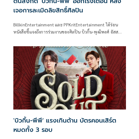
ต้นสังกัด 'บิวกิ้น-พีพี' ออกโรงเตือน หลัง
เจอการละเมิดลิขสิทธิ์ศิลปิน
BillkinEntertainment และ PPKritEntertainment ได้ร่อน
หนังสือชี้แจงถึงการร่วมงานของศิลปิน บิวกิ้น-พุฒิพงศ์ อัสส
รัตนกุล และ พีพี-กฤษฏ์ อำนวยเดชกร กับแบรนด์ Oligio
Thailand แต่กลับมีหน่วยงานหรือบุคคลอื่นได้นำภาพและชื่อ
ของศิลปินไปใช้ในการทำกิจกรรมทางการตลาด โดยไม่ได้รับอนุ
ญาติ ถือเป็นการละเมิดลิขสิทธิ์ศิลปินและก่อให้เกิดความเสีย
หาย โดยมีใจความว่า
'บิวกิ้น-พีพี' แรงเกินต้าน บัตรคอนเสิร์ต
หมดทั้ง 3 รอบ