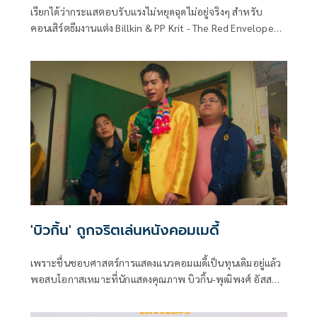
เรียกได้ว่ากระแสตอบรับแรงไม่หยุดฉุดไม่อยู่จริงๆ สำหรับ
คอนเสิร์ตธีมงานแต่ง Billkin & PP Krit - The Red Envelope
Wedding Concert Presented by JisuLife ของ บิวกิ้น-พุฒิ
พงศ์ อัสสรัตนกุล และ พีพี-กฤษฏ์ อำนวยเดชกร ที่ฟีดแบ็กมา
แรงเกินต้าน
'บิวกิ้น' ถูกจริตเล่นหนังคอมเมดี้
เพราะชื่นชอบศาสตร์การแสดงแนวคอมเมดี้เป็นทุนเดิมอยู่แล้ว
พอสบโอกาสเหมาะที่นักแสดงคุณภาพ บิวกิ้น-พุฒิพงศ์ อัสส
รัตนกุล ได้มารับบทเป็นสายตำรวจสุดโบ๊ะบ๊ะในภาพยนตร์
ฟอร์มยักษ์ ซองแดงแต่งผี จากค่ายหนัง GDH ที่ร่วมมือกับ