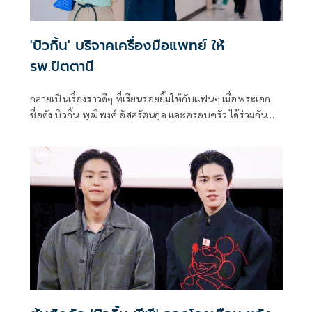
'บิวกิ้น' บริจาคเครื่องมือแพทย์ ให้
รพ.ปัตตานี
กลายเป็นเรื่องราวดีๆ ที่เรียนรอยยิ้มให้กับแฟนๆ เมื่อพระเอก
ชื่อดัง บิวกิ้น-พุฒิพงศ์ อัสสรัตนกุล และครอบครัว ได้ร่วมกัน
บริจาคเครื่องมือแพทย์ ชุดส่องกล้องลำไส้ มูลค่า 3,380,000
บาท ให้กับโรงพยาบาลปัตตานี เพื่อใช้ในการตรวจวินิจฉัยและ
รักษาโรคมะเร็งลำไส้ให้แก่ประชาชนในพื้นที่ 3 จังหวัดชายแดน
ภาคใต้ พร้อมขอบคุณคุณแม่ที่เป็นสะพานบุญในการทำความดี
ในครั้งนี้