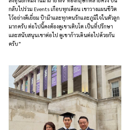
ลงทุนยกทีมงานมาถ่าย MV ที่อังกฤษก็หลายครั้ง บิน
กลับไปร่วม Events เกือบทุกเดือน เขาวางแผนชีวิต
ไว้อย่างดีเยี่ยม ป๊าม๊าและทุกคนรักและภูมิใจในตัวลูก
มากครับ ต่อไปนี้คงต้องดูเขาเติบโต เป็นที่ปรึกษา
และสนับสนุนเขาต่อไป ดูเขาก้าวเดินต่อไปด้วยกัน
ครับ”