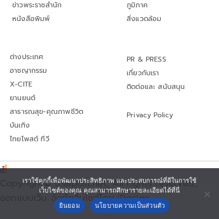
ข่าวพระราชสำนัก
ภูมิภาค
หนังสือพิมพ์
สิ่งแวดล้อม
ต่างประเทศ
PR & PRESS
อาชญากรรม
เกี่ยวกับเรา
X-CITE
ติดต่อและ สนับสนุน
ยานยนต์
สาธารณสุข-คุณภาพชีวิต
Privacy Policy
บันเทิง
ไทยโพสต์ ทีวี
Copyright© thaipost.net, All rights reserved.,
เราใช้คุกกี้เพื่อพัฒนาประสิทธิภาพ และประสบการณ์ที่ดีในการใช้
เว็บไซต์ของคุณ คุณสามารถศึกษารายละเอียดได้ที่นี่
ออกแบบเว็บ จัดทำเว็บไซต์โดย iDesign
ยินยอม
นโยบายความเป็นส่วนตัว