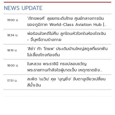
เรื่องราวสุดป่วนของคนกับผีจึงเกิดขึ้น พร้อมภารกิจสำคัญใน
NEWS UPDATE
การตามสืบหาอุบัติเหตุที่คร่าชีวิตตี่ตี๋ เพื่อส่งให้เขาไปสู่สุคติ
‘ภัทรพงศ์’ ลุยยกระดับไทย ศูนย์กลางการบิน
19:00 น.
ของภูมิภาค World-Class Aviation Hub |
ห้องข่าวไทยโพสต์สุดสัปดาห์
พ่อร้อนใจคดีไม่คืบ ลูกโดนหัวโจกในห้องไถเงิน
18:34 น.
- จี้บุหรี่ตามร่างกาย
'ลิซ่า' ท้า 'โกแพ' ประเดิมบ้านใหญ่สตูลที่แรกฟัน
18:19 น.
ไม่เลี้ยงโกงท้องถิ่น
ในหลวง พระราชินี ทรงปลอบขวัญ
18:00 น.
พระราชทานกำลังใจผู้บาดเจ็บ เหตุกราดยิง
รร.เทพศิรินทร์นนทบุรี
สะพัด 'เนวิน' คุย 'บุญยิ่ง' จับตางูเขียวเปลี่ยน
17:51 น.
สีน้ำเงิน