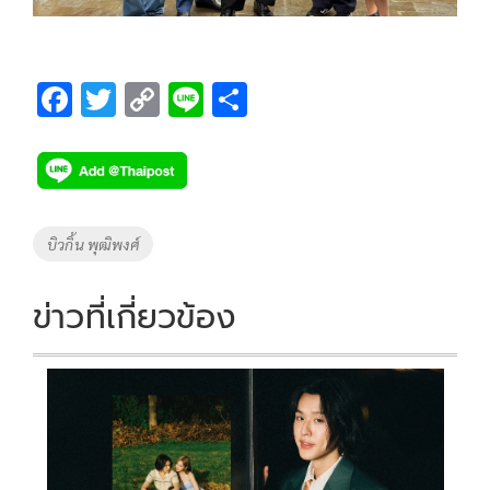
F
T
C
Li
S
ac
wi
o
n
h
e
tt
p
e
ar
b
er
y
e
o
Li
Tags
บิวกิ้น พุฒิพงศ์
o
n
k
k
ข่าวที่เกี่ยวข้อง