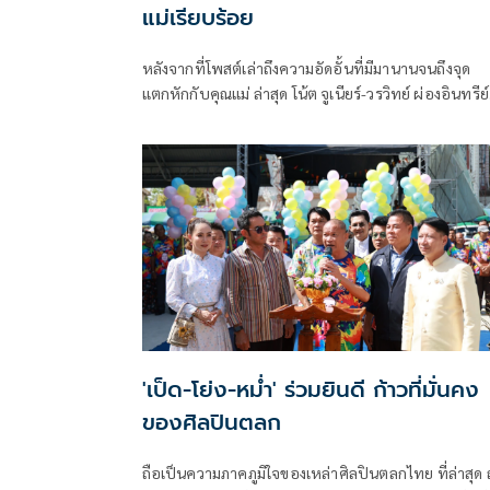
แม่เรียบร้อย
หลังจากที่โพสต์เล่าถึงความอัดอั้นที่มีมานานจนถึงจุด
แตกหักกับคุณแม่ ล่าสุด โน้ต จูเนียร์-วรวิทย์ ผ่องอินทรีย์
ลูกชายคนโตของตลกดัง โน้ต เชิญยิ้ม-บำเรอ ผ่องอินทรีย์
โพสต์ยอมรับผิดเอง พร้อมอัปเดตเคลียร์กับคุณแม่แล้ว
เรียบร้อย
'เป็ด-โย่ง-หม่ำ' ร่วมยินดี ก้าวที่มั่นคง
ของศิลปินตลก
ถือเป็นความภาคภูมิใจของเหล่าศิลปินตลกไทย ที่ล่าสุด