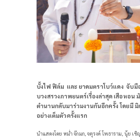
บั้งไฟ ฟิล์ม และ ยาดมตราโบว์แดง จับมื
บวงสรวงภาพยนตร์เรื่องล่าสุด เสือหอน
ตำนานกลับมาร่วมงานกันอีกครั้ง โดยมี ม
อย่างเต็มตัวครั้งแรก
นำแสดงโดย หม่ำ จ๊กมก, จตุรงค์ โพธาราม, นุ้ย เชิญยิ