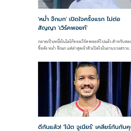
'หม่ำ จ๊กมก' เปิดใจครั้งแรก ไม่ต่อ
สัญญา 'เวิร์คพอยท์'
กลายเป็นหนึ่งในโลโก้ของเวิร์คพอยท์ไปแล้ว สำหรับตล
ชื่อดัง หม่ำ จ๊กมก แต่ล่าสุดเจ้าตัวเปิดใจในงานบวงสรวง
ภาพยนตร์ “เสือหอน มังกรหาว” ว่าหมดสัญญาและไม่ได
เซนต์ต่อ เป็นการจากกันด้วยดี พร้อมแอบกระซิบว่ากำลั
จะมีข่าวดีกับช่องอื่นแต่รูปแบบไหนต้องติดตาม
ดีกันแล้ว! 'โน้ต จูเนียร์' เคลียร์กันกับ