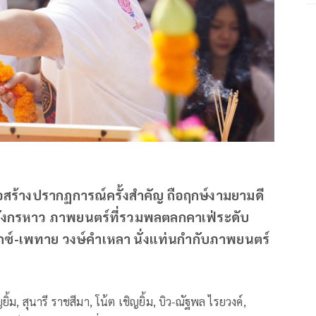
อสร้างปรากฏการณ์ครั้งสำคัญ ถือฤกษ์งามยามดี
 มังกรหาว ภาพยนตร์ที่รวมพลตลกคาเฟ่ระดับ
ิกซ์-เพทาย วงษ์คำเหลา นั่งแท่นกำกับภาพยนตร์
้ม, สุนารี ราชสีมา, โน้ต เชิญยิ้ม, บิว-ณัฐพล ไรยวงค์,