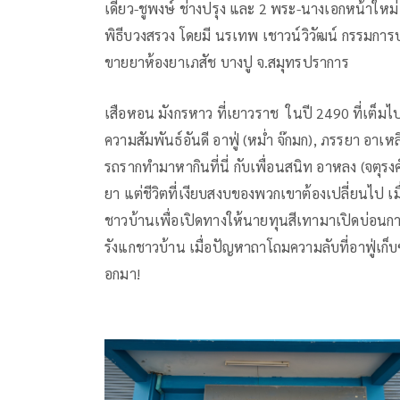
เดี่ยว-ชูพงษ์ ช่างปรุง และ 2 พระ-นางเอกหน้าใหม่ 
พิธีบวงสรวง โดยมี นรเทพ เชาวน์วิวัฒน์ กรรมการบร
ขายยาห้องยาเภสัช บางปู จ.สมุทรปราการ
เสือหอน มังกรหาว ที่เยาวราช ในปี 2490 ที่เต็มไ
ความสัมพันธ์อันดี อาฟู่ (หม่ำ จ๊กมก), ภรรยา อาเห
รถรากทำมาหากินที่นี่ กับเพื่อนสนิท อาหลง (จตุรง
ยา แต่ชีวิตที่เงียบสงบของพวกเขาต้องเปลี่ยนไป เมื่อ
ชาวบ้านเพื่อเปิดทางให้นายทุนสีเทามาเปิดบ่อนการ
รังแกชาวบ้าน เมื่อปัญหาถาโถมความลับที่อาฟู่เก็บซ่
อกมา!