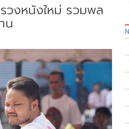
งสรวงหนังใหม่ รวมพล
นาน
N