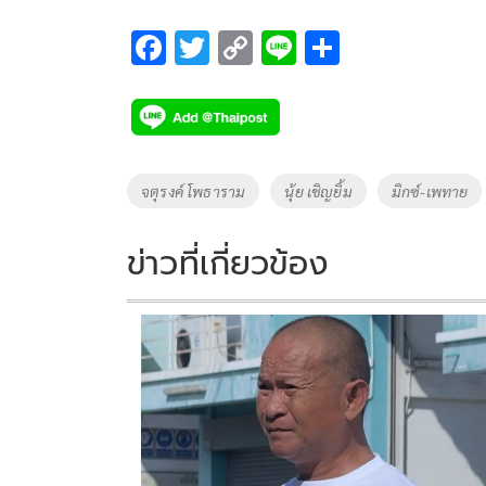
F
T
C
Li
S
ac
wi
o
n
h
e
tt
p
e
ar
b
er
y
e
o
Li
Tags
จตุรงค์ โพธาราม
นุ้ย เชิญยิ้ม
มิกซ์-เพทาย
o
n
k
k
ข่าวที่เกี่ยวข้อง