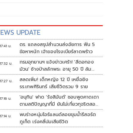
EWS UPDATE
ตร. แถลงสรุปสำนวนส่งอัยการ ฟัน 5
17:41 น.
ข้อหาหนัก เจ้าของโรงเบียร์ลาดพร้าว
กรมอุทยานฯ แจ้งข่าวเศร้า! 'สีดอทอง
17:32 น.
ม้วน' ช้างป่าสลักพระ อายุ 50 ปี ล้ม
แล้ว
สลดเพิ่ม! เด็กหญิง 12 ปี เหยื่อยิง
17:27 น.
รร.เทพศิรินทร์ เสียชีวิตรวม 9 ราย
'อนุทิน' ฟาด 'รังสิมันต์' ชอบพูดคาดเดา
17:16 น.
ตามสติปัญญาที่มี ยันไม่เกี่ยวทุจริตสอบ
ท้องถิ่น
พบร่างหนุ่มไอร์แลนด์ลอยขุมน้ำรีสอร์ต
17:14 น.
ภูเก็ต เร่งคลี่ปมเสียชีวิต