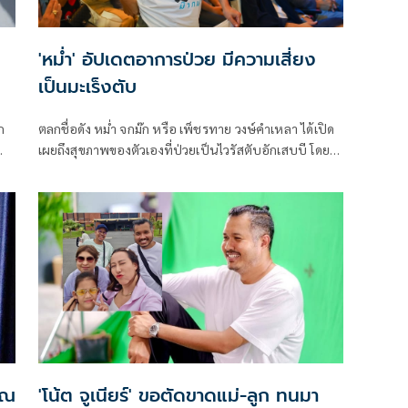
'หม่ำ' อัปเดตอาการป่วย มีความเสี่ยง
เป็นมะเร็งตับ
ก
ตลกชื่อดัง หม่ำ จกม๊ก หรือ เพ็ชรทาย วงษ์คำเหลา ได้เปิด
เผยถึงสุขภาพของตัวเองที่ป่วยเป็นไวรัสตับอักเสบบี โดยใน
้
งานแถลงข่าวเปิดตัวภาพยนตร์ “นากรักมาก ม๊ากมาก” ณ
ง
เมเจอร์ รัชโยธิน เจ้าตัวเผยว่าเป็นโรคทางพันธุกรรมตั้งแต่
เกิด การดูแลตัวเองต้องพักผ่อนให้เพียงพอ และลดดื่ม
แอลกอฮอล์
คุณ
'โน้ต จูเนียร์' ขอตัดขาดแม่-ลูก ทนมา