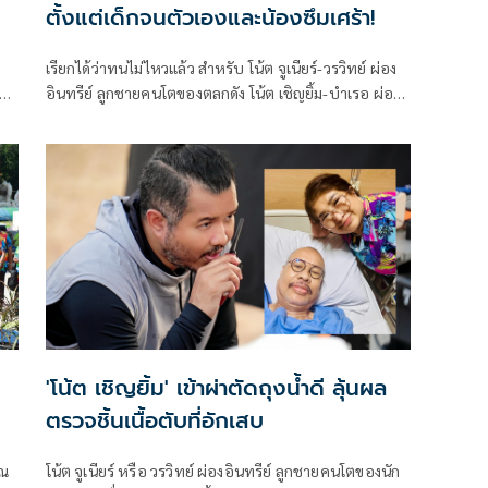
ตั้งแต่เด็กจนตัวเองและน้องซึมเศร้า!
เรียกได้ว่าทนไม่ไหวแล้ว สำหรับ โน้ต จูเนียร์-วรวิทย์ ผ่อง
อินทรีย์ ลูกชายคนโตของตลกดัง โน้ต เชิญยิ้ม-บำเรอ ผ่อง
 ก็
อินทรีย์ ที่ล่าสุดออกมาโพสต์เล่าถึงความอัดอั้นที่มีมานาน
จนถึงจุดแตกหักกับคุณแม่
'โน้ต เชิญยิ้ม' เข้าผ่าตัดถุงน้ำดี ลุ้นผล
ตรวจชิ้นเนื้อตับที่อักเสบ
 ณ
โน้ต จูเนียร์ หรือ วรวิทย์ ผ่องอินทรีย์ ลูกชายคนโตของนัก