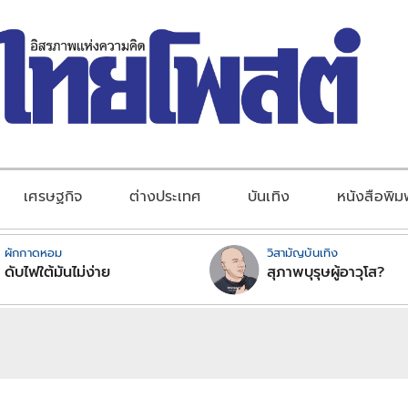
เศรษฐกิจ
ต่างประเทศ
บันเทิง
หนังสือพิม
ผักกาดหอม
วิสามัญบันเทิง
ดับไฟใต้มันไม่ง่าย
สุภาพบุรุษผู้อาวุโส?