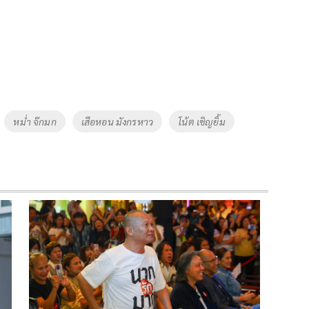
หม่ำ จ๊กมก
เสือหอน มังกรหาว
โน้ต เชิญยิ้ม