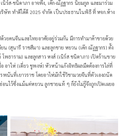
เนิร์ส-ชนิดาภา อาจพึ่ง, เค๊ก-ณัฏฐากร นิยมกูล และมาร่วม
ิษัท ทำดีได้ดี 2025 จำกัด เป็นประธานในพิธี ที่ หจก.ห้าง
ปด้วยคนจีนและไทยอาศัยอยู่ร่วมกัน มีการทำมาค้าขายด้วย
ลียน (สุนารี ราชสีมา) และลูกชาย หยวน (เค๊ก ณัฏฐากร) ตั้ง
ค์ โพธาราม) และลูกสาว หงส์ (เนิร์ส ชนิดาภา) เปิดร้านขาย
 อาไห่ (เดี่ยว ชูพงษ์) หัวหน้าแก๊งอิทธิผลมืดต้องการไล่ที่
พนันที่เยาวราช โดยอาไห่มักใช้วิชามวยจีนที่ตัวเองถนัด
อนไว้ซึ่งแม้แต่หยวน ลูกชายแท้ ๆ ก็ยังไม่รู้จึงถูกเปิดเผยอ