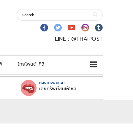
LINE : @THAIPOST
พ์
ไทยโพสต์ ทีวี
คันปากอยากเล่า
เลขทรัพย์สินให้โชค