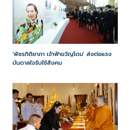
'พัชรกิติยาภา เจ้าฟ้าขวัญโดม' ส่งต่อแรง
บันดาลใจรับใช้สังคม