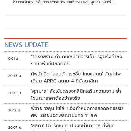
ในการเข้าถวายสักการะพระศพ สมเด็จพระเจ้าลูกเธอ เจ้าฟ้า
พัชรกิติยาภา นเรนทิราเทพยวดี กรมหลวงราชสาริณีสิริพัชร
มหาวัชรราชธิดา ทุกวัน เวลา 09.00 น. - 21.00 น. เริ่มตั้งแต่วัน
เสาร์ ที่ 27 มิถุนายน พ.ศ. 2569
NEWS UPDATE
“โครงสร้างเก่า-คนใหม่”บีอาร์เอ็น รัฐตรึงกำลัง
0:01 น.
รักษาพื้นที่ปลอดภัย
ทัพนักบิด 'ฮอนด้า เรซซิ่ง ไทยแลนด์' ลุ้นล่าโพ
20:43 น.
เดียม ARRC สนาม 4 ที่มัลดาลิกา
‘ศุภมาส’ สั่งเข้มตรวจคลินิกเสริมความงาม ย้ำ
20:32 น.
โฆษณาราคาต้องจ่ายจริง
พี่ชาย 'ฮลุน โซโล่' แจ้งกำหนดการสวดอภิธรรม
20:12 น.
ศพ เตรียมจัดพิธีฌาปนกิจ 11 ส.ค.
'ลลิดา' โต้ 'รักชนก' ปมงบน้ำบาดาล ชี้พื้นที่
20:07 น.