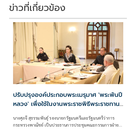
k
k
ข่าวที่เกี่ยวข้อง
ปรับปรุงองค์ประกอบพระเมรุมาศ 'พระพันปี
หลวง' เพื่อใช้ในงานพระราชพิธีพระราชทาน
เพลิงพระศพ 'เจ้าฟ้าพัชรกิติยาภา'
นางศุภจี สุธรรมพันธุ์ รองนายกรัฐมนตรีและรัฐมนตรีว่าการ
กระทรวงพาณิชย์ เป็นประธานการประชุมคณะกรรมการฝ่าย
จัดสร้างพระเมรุมาศ สิ่งปลูกสร้างประกอบพระเมรุมาศ และ