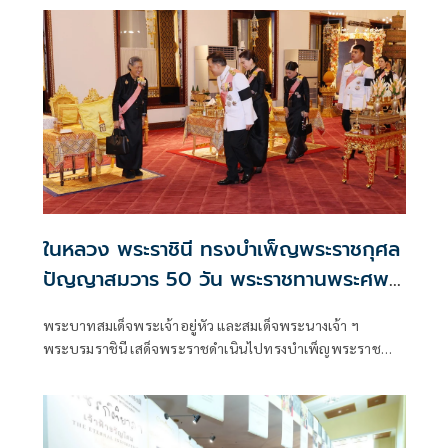
บูรณปฏิสังขรณ์ราชรถและพระยานมาศ งานพระราชพิธีถวาย
พระเพลิงพระบรมศพ สมเด็จพระนางเจ้าสิริกิติ์ พระบรม
ราชินีนาถ พ
ในหลวง พระราชินี ทรงบำเพ็ญพระราชกุศล
ปัญญาสมวาร 50 วัน พระราชทานพระศพ
เจ้าฟ้าพัชรกิติยาภาฯ
พระบาทสมเด็จพระเจ้าอยู่หัว และสมเด็จพระนางเจ้า ฯ
พระบรมราชินี เสด็จพระราชดำเนินไปทรงบำเพ็ญพระราช
กุศลปัญญาสมวาร (50 วัน) พระราชทานพระศพ สมเด็จ
พระเจ้าลูกเธอ เจ้าฟ้าพัชรกิติยาภา นเรนทิราเทพยวดี กรม
หลวงราชสาริณีสิริพัชร มหาวัชรราชธิดา ณ พระที่นั่งพิมานรัต
ยา พระบรมมหาราชวัง