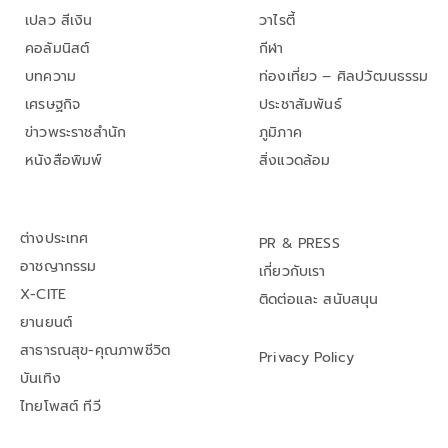
เปลว สีเงิน
วาไรตี้
คอลัมนิสต์
กีฬา
บทความ
ท่องเที่ยว – ศิลปวัฒนธรรม
เศรษฐกิจ
ประชาสัมพันธ์
ข่าวพระราชสำนัก
ภูมิภาค
หนังสือพิมพ์
สิ่งแวดล้อม
ต่างประเทศ
PR & PRESS
อาชญากรรม
เกี่ยวกับเรา
X-CITE
ติดต่อและ สนับสนุน
ยานยนต์
สาธารณสุข-คุณภาพชีวิต
Privacy Policy
บันเทิง
ไทยโพสต์ ทีวี