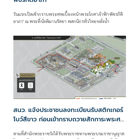
วันแรกเปิดเข้ากราบพระศพเบื้องหน้าพระโกศ’เจ้าฟ้าพัชรกิติ
ยาภา’ ณ พระที่นั่งพิมานรัตยา พสกนิกรทั่วไทยหลั่งน้ำ
สนว. แจ้งประชาชนลงทะเบียนรับสติกเกอร์
โบว์สีขาว ก่อนเข้ากราบถวายสักการะพระศพ
'เจ้าฟ้าพัชรกิติยาภา'
ตามที่สำนักพระราชวังได้รับพระราชทานพระบรมราชานุญาต