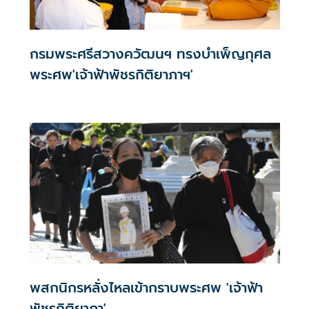
กรมพระศรีสวางควัฒนฯ ทรงบำเพ็ญกุศล
พระศพ'เจ้าฟ้าพัชรกิติยาภาฯ'
พสกนิกรหลั่งไหลเข้ากราบพระศพ 'เจ้าฟ้า
พัชรกิติยาภา'