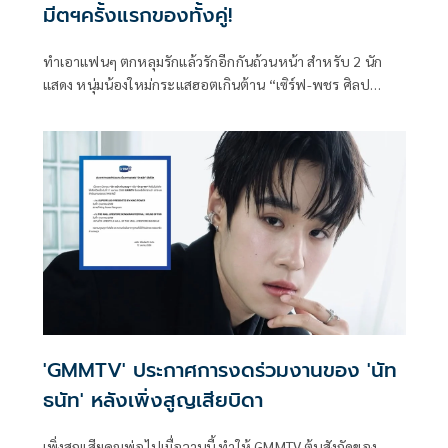
มีตฯครั้งแรกของทั้งคู่!
ทำเอาแฟนๆ ตกหลุมรักแล้วรักอีกกันถ้วนหน้า สำหรับ 2 นัก
แสดง หนุ่มน้องใหม่กระแสฮอตเกินต้าน “เซิร์ฟ-พชร ศิลป
สุนทร” และ “จาว่า-พบธรรม หรรษา” จาก “GMMTV” คอน
เทนต์โพรไวเดอร์ชั้นนำของเมืองไทย ที่สร้างความทรงจำแรก
ปล่อยเสน่ห์ล้นเวที พร้อมเอนเนอร์จี้เต็มร้อยโชว์จัดเต็มครบทุก
โมเมนต์ จนแฟนๆ ใจละลาย
'GMMTV' ประกาศการงดร่วมงานของ 'นัท
ธนัท' หลังเพิ่งสูญเสียบิดา
เพิ่งสูญเสียคุณพ่อไปเมื่อวานนี้ ทำให้ GMMTV ต้นสังกัดของ