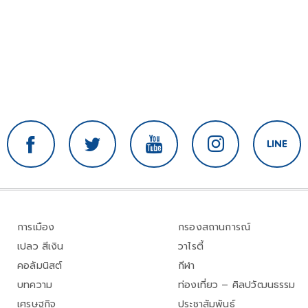
การเมือง
กรองสถานการณ์
เปลว สีเงิน
วาไรตี้
คอลัมนิสต์
กีฬา
บทความ
ท่องเที่ยว – ศิลปวัฒนธรรม
เศรษฐกิจ
ประชาสัมพันธ์