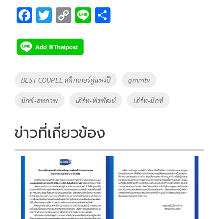
F
T
C
Li
S
ac
wi
o
n
h
e
tt
p
e
ar
b
er
y
e
o
Li
Tags
BEST COUPLE สติกเกอร์คู่แห่งปี
gmmtv
o
n
มิกซ์-สหภาพ
เอิร์ท-พิรพัฒน์
เอิร์ท-มิกซ์
k
k
ข่าวที่เกี่ยวข้อง