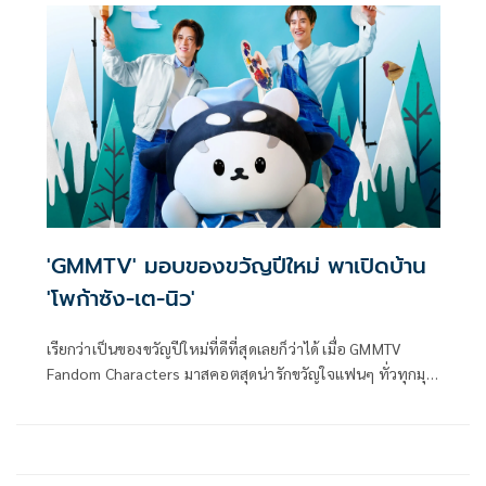
ไทย ในงาน "Dare You to Death Final EP. Fan Meeting" ซึ่ง
เป็นการรวมตัวครั้งสำคัญของทีมนักแสดง นำโดย “จุง-อาเชน
ไอย์ดึน” และ “ดัง-ณัฎฐ์ชัย บุญประเสริฐ”
'GMMTV' มอบของขวัญปีใหม่ พาเปิดบ้าน
'โพก้าซัง-เต-นิว'
เรียกว่าเป็นของขวัญปีใหม่ที่ดีที่สุดเลยก็ว่าได้ เมื่อ GMMTV
Fandom Characters มาสคอตสุดน่ารักขวัญใจแฟนๆ ทั่วทุกมุม
โลกอย่าง โพก้าซัง (POLCASAN) หรือ ยัยซัง ควงคู่ เต-ตะวัน
วิหครัตน์ และ นิว-ฐิติภูมิ เตชะอภัยคุณ มาเปิดบ้านมอบความสุข
ส่งท้ายปีเก่าต้อนรับปี 2026 ให้กับ อุนยาย เจ่เจ้ และแฟนๆ ทุก
คน