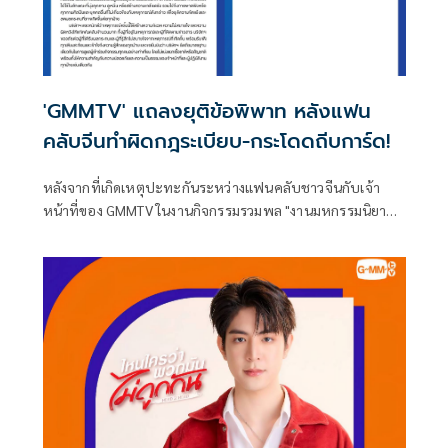
'GMMTV' แถลงยุติข้อพิพาท หลังแฟน
คลับจีนทำผิดกฎระเบียบ-กระโดดถีบการ์ด!
หลังจากที่เกิดเหตุปะทะกันระหว่างแฟนคลับชาวจีนกับเจ้า
หน้าที่ของ GMMTV ในงานกิจกรรมรวมพล "งานมหกรรมนิยาย
นานาชาติ 2026" เมื่อแฟนคลับชาวจีนรายหนึ่งทำผิดกฎ
ระเบียบของงาน โดยแฟนคลับชาวไทยหลายคนมีการโพสต์ถึง
เหตุการร์ดังกล่าวเต็มโซเชียล