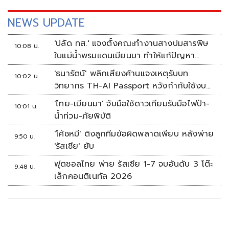
NEWS UPDATE
'ปลัด ทส.' แจงตั้งคณะทำงานสางปมสารพิษ
10:08 น.
ในแม่น้ำพรมแดนเมียนมา ทำให้แก้ปัญหา
รวดเร็ว
'ธนารัตน์' พลิกเสียงค้านแจงเหตุรับบท
10:02 น.
วิทยากร TH-AI Passport หวังกำกับใช้งบ
เหมาะสม ชูจุดเด่นคนไทยได้ใช้ AI ระดับโปร
'ไทย-เมียนมา' จับมือใช้ดาวเทียมรับมือไฟป่า-
10:01 น.
ลดเหลื่อมล้ำทางเทคโนโลยี เซฟงบไป
น้ำท่วม-ภัยพิบัติ
กว่า900ล้าน เชื่อหากใช้เต็มที่เอกชนขาดทุน
'โค้ชหมี' ติงลูกทีมข้อผิดพลาดเพียบ หลังพ่าย
ย่อยยับ
9:50 น.
'รัสเซีย' ยับ
ฟุตซอลไทย พ่าย รัสเซีย 1-7 จบอันดับ 3 โต๊ะ
9:48 น.
เล็กคอนติเนทัล 2026