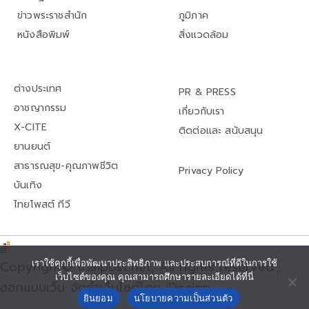
ข่าวพระราชสำนัก
ภูมิภาค
หนังสือพิมพ์
สิ่งแวดล้อม
ต่างประเทศ
PR & PRESS
อาชญากรรม
เกี่ยวกับเรา
X-CITE
ติดต่อและ สนับสนุน
ยานยนต์
สาธารณสุข-คุณภาพชีวิต
Privacy Policy
บันเทิง
ไทยโพสต์ ทีวี
เราใช้คุกกี้เพื่อพัฒนาประสิทธิภาพ และประสบการณ์ที่ดีในการใช้
Copyright© thaipost.net, All rights reserved.,
เว็บไซต์ของคุณ คุณสามารถศึกษารายละเอียดได้ที่นี่
ออกแบบเว็บ จัดทำเว็บไซต์โดย iDesign
ยินยอม
นโยบายความเป็นส่วนตัว