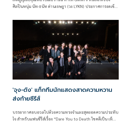
ศิลปินหนุ่ม นัท-ธนัท ด่านเจษฎา (วง LYKN) ประกาศการงดเข้า
ร่วมงานในช่วงนี้
'จุง-ดัง' แท็กทีมนักแสดงสาดความหวาน
ส่งท้ายซีรีส์
บรรยากาศอบอวลไปด้วยความทรงจำและสุดยอดความประทับ
ใจ สำหรับแฟนซีรีส์เรื่อง “Dare You to Death ไขคดีเป็น เห็น
คดีตาย” จาก “GMMTV” คอนเทนต์โพรไวเดอร์ชั้นนำของเมือง