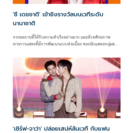
'ซี เดชชาติ' เข้าชิงรางวัลบนเวทีระดับ
นานาชาติ
จากผลงานที่ได้รับความสำเร็จอย่างมาก และด้วยศักยภาพ
ทางการแสดงที่มีการพัฒนาแบบต่อเนื่อง ของนักแสดงหนุ่มฮอต
มาแรงเกินต้านอย่าง ซี-เดชชาติ ทาศิลป์ จาก GMMTV คอน
เทนต์โพรไวเดอร์ชั้นนำของ เมืองไทย ในเครือบริษัท เดอะ วัน
เอ็นเตอร์ไพรส์ จำกัด (มหาชน)
'เซิร์ฟ-จาว่า' ปล่อยเสน่ห์ล้นเวที กับแฟน