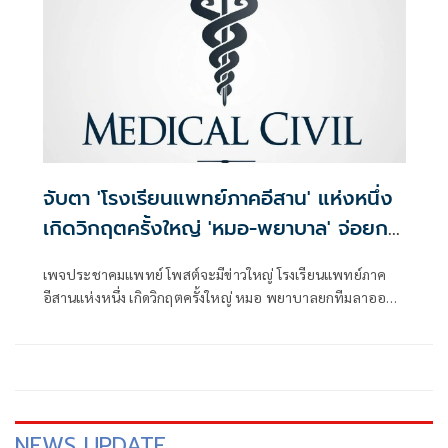
จับตา 'โรงเรียนแพทย์ภาคอีสาน' แห่งหนึ่ง
เกิดวิกฤตครั้งใหญ่ 'หมอ-พยาบาล' จ่อยก
ทีมลาออก
เพจประชาคมแพทย์ โพสต์จะมีข่าวใหญ่ โรงเรียนแพทย์ภาค
อีสานแห่งหนึ่ง เกิดวิกฤตครั้งใหญ่ หมอ พยาบาลยกทีมลาออก
ปัญหาระบบสาธารณสุข คือ Domino ระดับประเทศแล้วกำลังกู่
ไม่กลับ
NEWS UPDATE