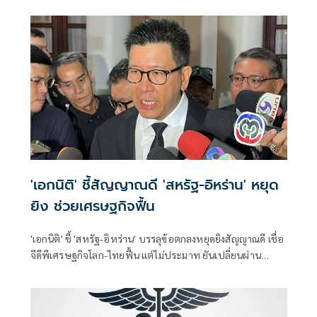
'เอกนิติ' ชี้สัญญาณดี 'สหรัฐ-อิหร่าน' หยุด
ยิง ช่วยเศรษฐกิจฟื้น
'เอกนิติ' ชี้ 'สหรัฐ-อิหร่าน' บรรลุข้อตกลงหยุดยิงสัญญาณดี เชื่อ
จีดีพีเศรษฐกิจโลก-ไทยฟื้น แต่ไม่ประมาท ยันเปลี่ยนผ่าน
พลังงานยังจำเป็น ลุยใช้งบ 2 แสนล้าน