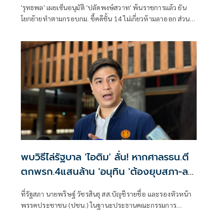
'รุทธพล' เผยเซ็นอนุมัติ 'ปลัดพงษ์สวาท' พ้นราชการแล้ว ยัน
โยกย้ายทำตามกรอบกม. ชี้คดีชั้น 14 ไม่เกี่ยวห้ามลาออก ส่วน
รายละเอียดอยู่ที่ ป.ป.ช.
พบวิธีไล่รัฐบาล 'ไอติม' ลั่น! หากศาลรธน.ตี
ตกพรก.4แสนล้าน 'อนุทิน 'ต้องยุบสภา-ลา
ออก
ที่รัฐสภา นายพริษฐ์ วัชรสินธุ สส.บัญชีรายชื่อ และรองหัวหน้า
พรรคประชาชน (ปชน.) ในฐานะประธานคณะกรรมการ
ประสานงานพรรคร่วม