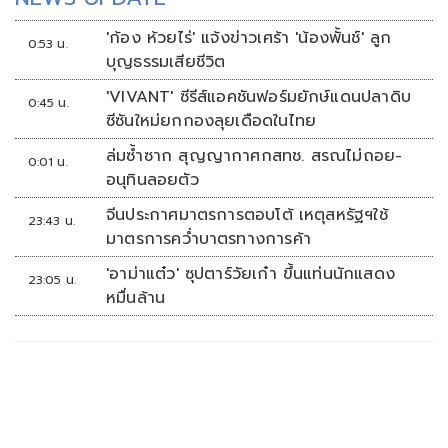
'ก้อง ห้วยไร่' แจ้งข่าวเศร้า 'น้องพั้นช์' ลูก
0:53 น.
บุญธรรมเสียชีวิต
'VIVANT' ซีรีส์แอคชันฟอร์มยักษ์แดนปลาดิบ
0:45 น.
ซีซันใหม่ยกกองลุยเดือดในไทย
ล่มซ้ำซาก สุญญากาศกสทช. สรณไม่ถอย-
0:01 น.
อนุทินลอยตัว
จีนประกาศมาตรการตอบโต้ เหตุสหรัฐฯใช้
23:43 น.
มาตรการคว่ำบาตรทางการค้า
'อาม่าแต๋ว' ซุปตาร์วัยเก๋า ขึ้นแท่นนักแสดง
23:05 น.
หมื่นล้าน