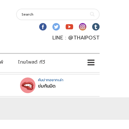
LINE : @THAIPOST
พ์
ไทยโพสต์ ทีวี
คันปากอยากเล่า
ข่มกันมิด