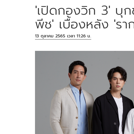
'เปิดกองวิก 3' บุกข
พีช' เบื้องหลัง 'รา
13 ตุลาคม 2565 เวลา 11:26 น.