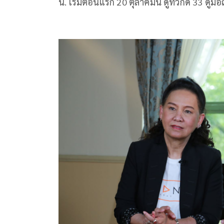
น. เริ่มตอนแรก 20 ตุลาคมนี้ ดูทีวีกด 33 ดูมื