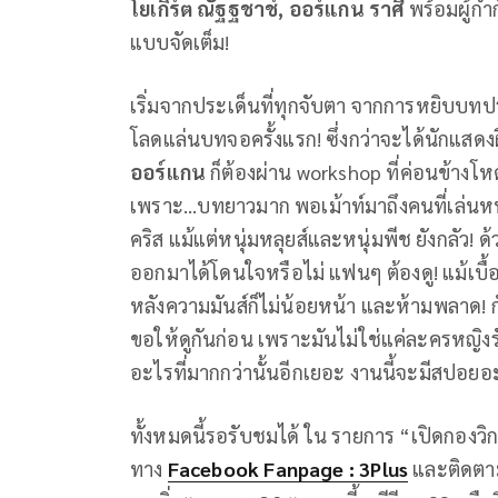
โยเกิร์ต ณัฐฐชาช์, ออร์แกน ราศี
พร้อมผู้กำ
แบบจัดเต็ม!
เริ่มจากประเด็นที่ทุกจับตา จากการหยิบบทป
โลดแล่นบทจอครั้งแรก! ซึ่งกว่าจะได้นักแสดงฝ
ออร์แกน
ก็ต้องผ่าน workshop ที่ค่อนข้างโหด
เพราะ...บทยาวมาก พอเม้าท์มาถึงคนที่เล่นหน
คริส แม้แต่หนุ่มหลุยส์และหนุ่มพีช ยังกลัว! ด
ออกมาได้โดนใจหรือไม่ แฟนๆ ต้องดู! แม้เบื
หลังความมันส์ก็ไม่น้อยหน้า และห้ามพลาด! กับ 
ขอให้ดูกันก่อน เพราะมันไม่ใช่แค่ละครหญิงร
อะไรที่มากกว่านั้นอีกเยอะ งานนี้จะมีสปอย
ทั้งหมดนี้รอรับชมได้ ใน รายการ “เปิดกองวิก
ทาง
Facebook Fanpage : 3Plus
และติดตา