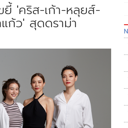
ยี้ 'คริส-เก้า-หลุยส์-
กแก้ว' สุดดราม่า
N