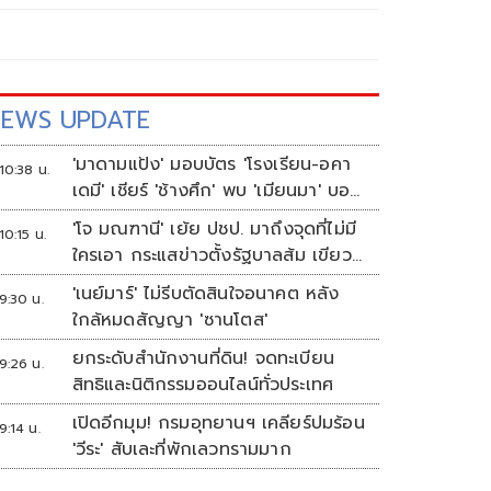
EWS UPDATE
'มาดามแป้ง' มอบบัตร 'โรงเรียน-อคา
10:38 น.
เดมี' เชียร์ 'ช้างศึก' พบ 'เมียนมา' บอล
อาเซียน
'โจ มณฑานี' เย้ย ปชป. มาถึงจุดที่ไม่มี
10:15 น.
ใครเอา กระแสข่าวตั้งรัฐบาลส้ม เขียว
แดง ก็ยังไม่มีฟ้าเลย
'เนย์มาร์' ไม่รีบตัดสินใจอนาคต หลัง
9:30 น.
ใกล้หมดสัญญา 'ซานโตส'
ยกระดับสำนักงานที่ดิน! จดทะเบียน
9:26 น.
สิทธิและนิติกรรมออนไลน์ทั่วประเทศ
เปิดอีกมุม! กรมอุทยานฯ เคลียร์ปมร้อน
9:14 น.
'วีระ' สับเละที่พักเลวทรามมาก