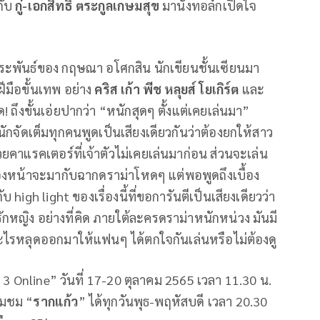
กับ
กู่-เอกสิทธิ์ ตระกูลเกษมสุข
มานั่งทอล์กเปิดใจ
ระพันธ์ของ กฤษณา อโศกสิน นักเขียนชั้นเซียนมา
ีมือขั้นเทพ อย่าง
คริส เก้า พีช หลุยส์ โยเกิร์ต
และ
! ถึงขั้นเอ่ยปากว่า “หนักสุดๆ ตั้งแต่เคยเล่นมา”
ักจัดเต็มทุกคนพูดเป็นเสียงเดียวกันว่าต้องยกให้สาว
้วยคาแรคเตอร์ที่เจ้าตัวไม่เคยเล่นมาก่อน ส่วนจะเล่น
้องหน้าจะมากับฉากดราม่าโหดๆ แต่พอพูดถึงเบื้อง
high light ของเรื่องนี้ที่ขอการันตีเป็นเสียงเดียวว่า
ักหญิง อย่างที่คิด ภายใต้ละครดราม่าหนักหน่วง มันมี
อะไรหลุดออกมาให้แฟนๆ ได้ตกใจกันเล่นหรือไม่ต้องดู
 3 Online” วันที่ 17-20 ตุลาคม 2565 เวลา 11.30 น.
มชม “
รากแก้ว
” ได้ทุกวันพุธ-พฤหัสบดี เวลา 20.30