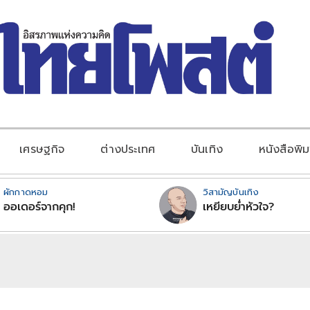
เศรษฐกิจ
ต่างประเทศ
บันเทิง
หนังสือพิม
ผักกาดหอม
วิสามัญบันเทิง
ออเดอร์จากคุก!
เหยียบย่ำหัวใจ?