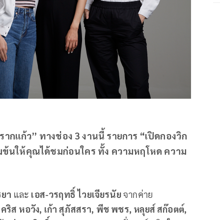
รากแก้ว” ทางช่อง 3 งานนี้ รายการ “เปิดกองวิก
้มข้นให้คุณได้ชมก่อนใคร ทั้ง ความหฤโหด ความ
ธยา
และ
เอส-วรฤทธิ์ ไวยเจียรนัย
จากค่าย
 คริส หอวัง, เก้า สุภัสสรา, พีช พชร, หลุยส์ สก๊อตต์,