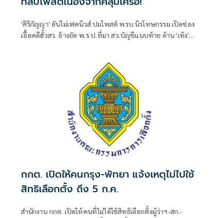
ที่ลบโพสต์เนื่องจากคลุมเครือ!
'ศิริกัญญา' ยันไม่เฟคนิวส์ ปมโพสต์ พรบ.นิรโทษกรรม เปิดช่อง
เอื้อคดีฮั้วสว. อ้างยัด พ.ร.ป.ที่มา สว.บัญชีแนบท้าย ด้าน 'เท้ง'
จวกสุดอำมหิตตัดทิ้งกลไก กก.ทำแผนหาทางออกเซฟคนไม่
เจตนาละเมิด 112
กกต. เปิดให้คนกรุง-พัทยา แจ้งเหตุไม่ไปใช้
สิทธิเลือกตั้ง ถึง 5 ก.ค.
สำนักงาน กกต. เปิดให้คนที่ไม่ได้ใช้สิทธิเลือกตั้งผู้ว่าฯ-สก.-