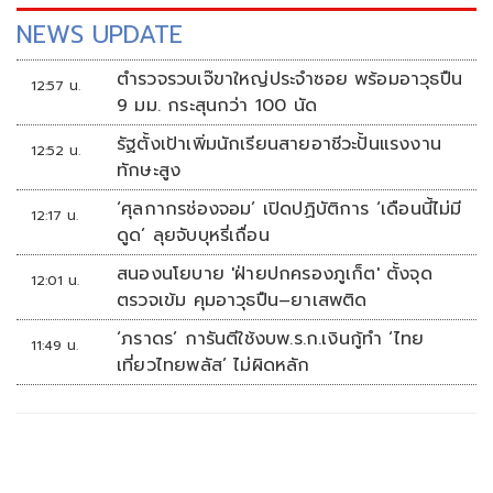
NEWS UPDATE
ตำรวจรวบเจ๊ขาใหญ่ประจำซอย พร้อมอาวุธปืน
12:57 น.
9 มม. กระสุนกว่า 100 นัด
รัฐตั้งเป้าเพิ่มนักเรียนสายอาชีวะปั้นแรงงาน
12:52 น.
ทักษะสูง
‘ศุลกากรช่องจอม’ เปิดปฏิบัติการ ‘เดือนนี้ไม่มี
12:17 น.
ดูด’ ลุยจับบุหรี่เถื่อน
สนองนโยบาย 'ฝ่ายปกครองภูเก็ต' ตั้งจุด
12:01 น.
ตรวจเข้ม คุมอาวุธปืน–ยาเสพติด
‘ภราดร’ การันตีใช้งบพ.ร.ก.เงินกู้ทำ ‘ไทย
11:49 น.
เที่ยวไทยพลัส’ ไม่ผิดหลัก