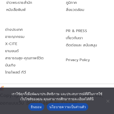
ข่าวพระราชสำนัก
ภูมิภาค
หนังสือพิมพ์
สิ่งแวดล้อม
ต่างประเทศ
PR & PRESS
อาชญากรรม
เกี่ยวกับเรา
X-CITE
ติดต่อและ สนับสนุน
ยานยนต์
สาธารณสุข-คุณภาพชีวิต
Privacy Policy
บันเทิง
ไทยโพสต์ ทีวี
Copyright© thaipost.net, All rights reserved.,
เราใช้คุกกี้เพื่อพัฒนาประสิทธิภาพ และประสบการณ์ที่ดีในการใช้
เว็บไซต์ของคุณ คุณสามารถศึกษารายละเอียดได้ที่นี่
ออกแบบเว็บ จัดทำเว็บไซต์โดย iDesign
ยินยอม
นโยบายความเป็นส่วนตัว