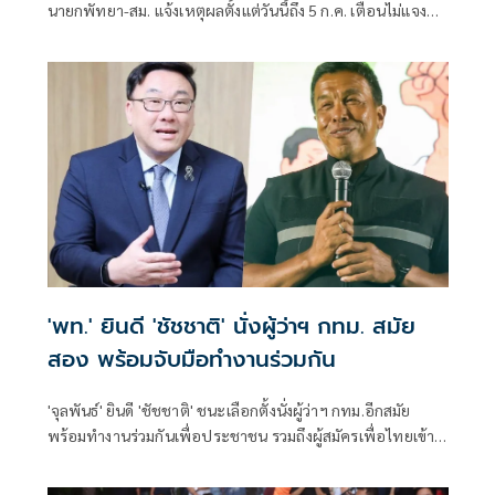
นายกพัทยา-สม. แจ้งเหตุผลตั้งแต่วันนี้ถึง 5 ก.ค. เตือนไม่แจง
โดนจำกัดสิทธิ 2 ปี
'พท.' ยินดี 'ชัชชาติ' นั่งผู้ว่าฯ กทม. สมัย
สอง พร้อมจับมือทำงานร่วมกัน
'จุลพันธ์' ยินดี 'ชัชชาติ' ชนะเลือกตั้งนั่งผู้ว่าฯ กทม.อีกสมัย
พร้อมทำงานร่วมกันเพื่อประชาชน รวมถึงผู้สมัครเพื่อไทยเข้า
วิน สก. 4 เขต