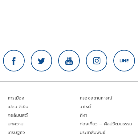
การเมือง
กรองสถานการณ์
เปลว สีเงิน
วาไรตี้
คอลัมนิสต์
กีฬา
บทความ
ท่องเที่ยว – ศิลปวัฒนธรรม
เศรษฐกิจ
ประชาสัมพันธ์