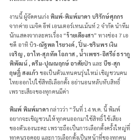
งานนี้ ผู้จัดคนเก่ง
พิมพ์-พิมพ์มาดา บริรักษ์ศุภกร
จากค่าย เมจิค อีฟ เอนเตอร์เทนเม้นท์ 2 จำกัด นำทีม
นักแสดงจากละครเรื่อง “
ร้ายเดียงสา
” ทางช่อง 7 เอ
ชดี อาทิ บิ
ว-ณัฐพล ไรยวงค์ , ปิ่น-ชรินพร เงิน
เจริญ , อาไท-สุภทัต โอภาส , น้ำเพชร-อิสรีย์ ธรากู
พิพัฒน์ , ดรีม-ปุณณฤกษ์ อาศัยป่า
และ
บีช-สุก
ฤษฏิ์ สงแก้ว
ขอเป็นตัวแทนคนรุ่นใหม่ เชิญชวนคน
ไทยออกไปใช้สิทธิเลือกตั้ง อย่านอนหลับทับสิทธิ์
เพราะเสียงของทุกคนมีค่า
พิมพ์ พิมพ์มาดา
กล่าวว่า “วันที่ 14 พ.ค. นี้ พิมพ์
อยากจะเชิญชวนให้ทุกคนออกมาใช้สิทธิ์ ใช้เสียง
ของตัวเองนะคะ เพราะถือเป็นการเลือกตั้งครั้งใหญ่ที่
ทุกคนรอคอย และการเลือกตั้งเป็นหน้าที่ของทุกคน