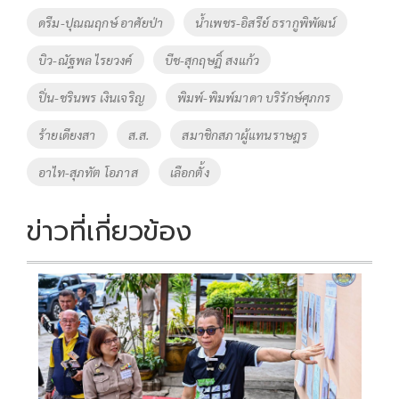
o
Li
Tags
ดรีม-ปุณณฤกษ์ อาศัยป่า
น้ำเพชร-อิสรีย์ ธรากูพิพัฒน์
o
n
บิว-ณัฐพล ไรยวงค์
บีช-สุกฤษฏิ์ สงแก้ว
k
k
ปิ่น-ชรินพร เงินเจริญ
พิมพ์-พิมพ์มาดา บริรักษ์ศุภกร
ร้ายเดียงสา
ส.ส.
สมาชิกสภาผู้แทนราษฎร
อาไท-สุภทัต โอภาส
เลือกตั้ง
ข่าวที่เกี่ยวข้อง