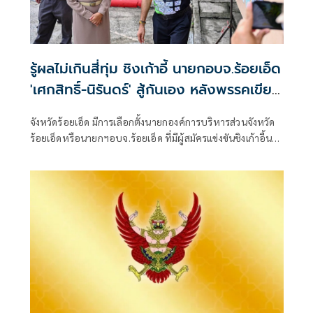
รู้ผลไม่เกินสี่ทุ่ม ชิงเก้าอี้ นายกอบจ.ร้อยเอ็ด
'เศกสิทธิ์-นิรันดร์' สู้กันเอง หลังพรรคเขียว
หลีกทาง
จังหวัดร้อยเอ็ด มีการเลือกตั้งนายกองค์การบริหารส่วนจังหวัด
ร้อยเอ็ดหรือนายกฯอบจ.ร้อยเอ็ด ที่มีผู้สมัครแข่งขันชิงเก้าอี้นา
ยกฯอบจ.ร้อยเอ็ดรอบนี้สามคน