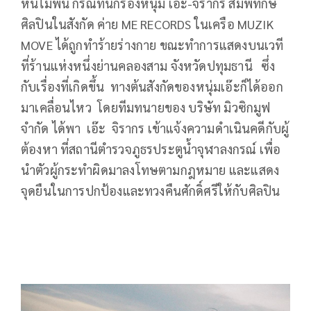
หนีไม่พ้น กรณีที่นักร้องหนุ่ม เอ๊ะ-จิรากร สมพิทักษ์
ศิลปินในสังกัด ค่าย ME RECORDS ในเครือ MUZIK
MOVE ได้ถูกทำร้ายร่างกาย ขณะทำการแสดงบนเวที
ที่ร้านแห่งหนึ่งย่านคลองสาม จังหวัดปทุมธานี ซึ่ง
กับเรื่องที่เกิดขึ้น ทางต้นสังกัดของหนุ่มเอ๊ะก็ได้ออก
มาเคลื่อนไหว โดยทีมทนายของ บริษัท มิวซิกมูฟ
จำกัด ได้พา เอ๊ะ จิรากร เข้าแจ้งความดำเนินคดีกับผู้
ต้องหา ที่สถานีตำรวจภูธรประตูน้ำจุฬาลงกรณ์ เพื่อ
นำตัวผู้กระทำผิดมาลงโทษตามกฎหมาย และแสดง
จุดยืนในการปกป้องและทวงคืนศักดิ์ศรีให้กับศิลปิน