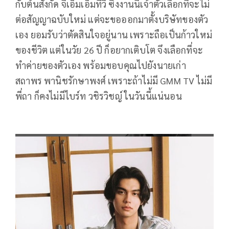
กับต้นสังกัด จีเอ็มเอ็มทีวี ซึ่งงานนี้เจ้าตัวเลือกที่จะไม่
ต่อสัญญาฉบับใหม่ แต่จะขอออกมาตั้งบริษัทของตัว
เอง ยอมรับว่าตัดสินใจอยู่นาน เพราะถือเป็นก้าวใหม่
ของชีวิต แต่ในวัย 26 ปี ก็อยากเติบโต จึงเลือกที่จะ
ทำค่ายของตัวเอง พร้อมขอบคุณไปยังนายเก่า
สถาพร พานิชรักษาพงศ์ เพราะถ้าไม่มี GMM TV ไม่มี
พี่ถา ก็คงไม่มีไบร์ท วชิรวิชญ์ ในวันนี้แน่นอน