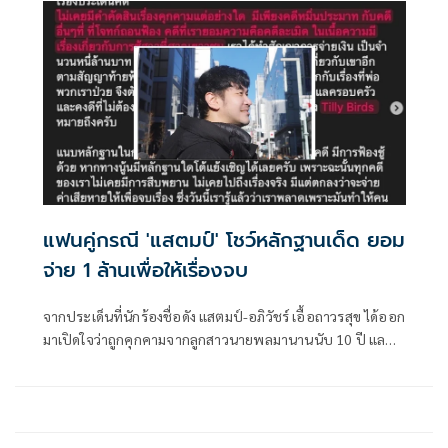
Birds ก่อนที่หนุ่มคู่กรณีของแสตมป์จะออกมายืนยันข้อเท็จจริง
หนังคนละม้วนกับที่อีกฝ่ายได้พูดไป แถมยังโชว์หลักฐานว่างาน
นี้มีเรื่องชู้สาวเข้ามาเกี่ยวข้องด้วย
แฟนคู่กรณี 'แสตมป์' โชว์หลักฐานเด็ด ยอม
จ่าย 1 ล้านเพื่อให้เรื่องจบ
จากประเด็นที่นักร้องชื่อดัง แสตมป์-อภิวัชร์ เอื้อถาวรสุข ได้ออก
มาเปิดใจว่าถูกคุกคามจากลูกสาวนายพลมานานนับ 10 ปี และมี
การฟ้องร้องจนชนะคดีแล้วแต่อีกฝ่ายก็ยังไม่ยอมหยุด และยังมี
การพาดพิงว่าคู่กรณีมีแฟนทำงานอยู่กับศิลปินดัง ก่อนที่วง Tilly
Birds จะออกมาบอกว่าบุคคลที่แสตมป์บอกว่าคุกคามภรรยา
นั้นคือแฟนสาวของ ซาวด์เอ็นจิเนียร์ ของตนเอง พร้อมกันนี้ทาง