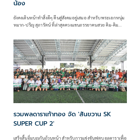
น้อง
ยังคงเดินหน้าทำสิ่งดีๆ คืนสู่สังคมอยู่เสมอ สำหรับพระเอกหนุ่ม
หมาก-ปริญ สุภารัตน์ ที่ล่าสุดควงแขนภรรยาคนสวย คิม-คิม
เบอร์ลี่ แอน โวลเทมัส และแฟนคลับ ร่วมกันสานต่อกิจกรรมปัน
น้ำใจให้แก่เด็กๆ ภายใต้ชื่อโครงการ M2K (More to kids)
Charity
รวมพลดาราเท้าทอง จัด 'สันขวาน SK
SUPER CUP 2'
เสร็จสิ้นอิ่มบุญกันถ้วนหน้า สำหรับการแข่งขันฟุตบอลดาราเพื่อ