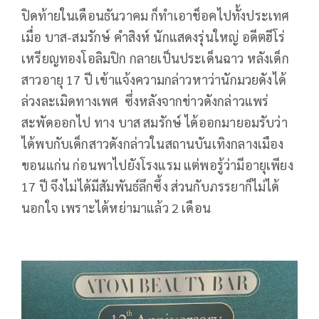
ปิดท้ายในเดือนธันวาคม ก็ทำเอาช็อคไปทั้งประเทศ
เมื่อ บาส-สมรักษ์ คำสิงห์ นักแสดงรุ่นใหญ่ อดีตฮีโร่
เหรียญทองโอลิมปิก กลายเป็นประเด็นฉาว หลังเด็ก
สาวอายุ 17 ปี เข้าแจ้งความกล่าวหาว่านักมวยดังได้
ล่วงละเมิดทางเพศ ซึ่งหลังจากข่าวดังกล่าวแพร่
สะพัดออกไป ทาง บาส สมรักษ์ ได้ออกมายอมรับว่า
ได้พบกับเด็กสาวดังกล่าวในสถานบันเทิงกลางเมือง
ขอนแก่น ก่อนพาไปยังโรงแรม แต่พอรู้ว่ามีอายุเพียง
17 ปี จึงไม่ได้มีสัมพันธ์ลึกซึ้ง ส่วนกับภรรยาก็ไม่ได้
นอกใจ เพราะได้หย่ามาแล้ว 2 เดือน