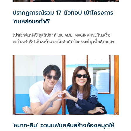
ปรากฏการณ์รวม 17 ตัวท็อป เข้าโครงการ
'คนหล่อขอทำดี'
โปรเจ็กต์แห่งปี สุดสัปดาห์ โดย AME IMAGINATIVE ในเครือ
อมรินทร์กรุ๊ป เดินหน้าแบบไม่พักกับกิจกรรมดีๆ เพื่อสังคม งาน
ที่รวมพลคนหล่อ สานต่อภารกิจความดีใน สุดสัปดาห์คนหล่อ
ขอทำดี ปีที่ 18 จัดขึ้น ณ Parade Square, ชั้น G, Parade at
One Bangkok โดยปีนี้เป็นการรวมตัวของ 17 คนหล่อศิลปิน
และนักแสดงสุดฮอตของเมืองไทย
'หมาก-คิม' ชวนแฟนคลับสร้างห้องสมุดให้