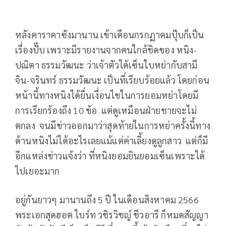
หลังคาราคาซังมานาน เข้าเดือนกรกฏาคมปุ๊บก็เป็น
เรื่องปั๊บ เพราะมีรายงานจากคนใกล้ชิดของ หนิง-
ปณิตา ธรรมวัฒนะ ว่าเจ้าตัวได้เซ็นใบหย่ากับสามี
จิน-จรินทร์ ธรรมวัฒนะ เป็นที่เรียบร้อยแล้ว โดยก่อน
หน้านี้ทางหนิงได้ยื่นเงื่อนไขในการยอมหย่าโดยมี
การเรียกร้องถึง 10 ข้อ แต่ดูเหมือนฝ่ายชายจะไม่
ตกลง จนมีข่าวออกมาว่าสุดท้ายในการหย่าครั้งนี้ทาง
ด้านหนิงไม่ได้อะไรเลยแม้แต่ค่าเลี้ยงดูลูกสาว แต่ก็มี
อีกแหล่งข่าวแจ้งว่า ที่หนิงยอมยินยอมเซ็นเพราะได้
ไปเยอะมาก
อยู่กันยาวๆ มานานถึง 5 ปี ในเดือนสิงหาคม 2566
พระเอกสุดฮอต ไบร์ท วชิรวิชญ์ ชีวอารี ก็หมดสัญญา