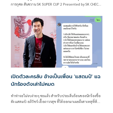
การกุศล สันขวาน SK SUPER CUP 2 Presented by SK CHECK
โอ๊ต บางแพ ณ สนามฟุตบอลหญ้าเทียมสันขวานฟิชวิลเลจ
บ้านโป่ง ราชบุรี เพื่อมอบความสุข และมอบทุนการศึกษา
จำนวน 220,000 บาท มอบให้โรงเรียนที่ขาดแคลน ในจังหวัด
ราชบุรี 20 โรงเรียน ใน 10 อำเภอ ของจังหวัด ราชบุรี และอีก 1
โรงเรียนในจังหวัดกาญจนบุรี
เปิดตัวละครลับ อ้างเป็นเพื่อน 'แสตมป์' แฉ
นักร้องดังเล่าไม่หมด
ทำท่าจะไม่จบง่ายๆ ซะแล้ว สำหรับประเด็นร้อนของนักร้องชื่อ
ดัง แสตมป์-อภิวัชร์ เอื้อถาวรสุข ที่ได้ออกมาเผยถึงสาเหตุที่ต้อง
ห่างหายจากวงการบันเทิง เพราะตนเองและภรรยาถูกคุกคาม
จากลูกสาวนายพล ซึ่งเป็นแฟนของซาวด์ เอ็นจิเนียร์ ของวง Tilly