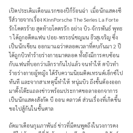
เปิดประเดิมเดือนแรกของปีก็ร้อนฉ่า เมื่อนักแสดงซี
รีส์วายจากเรื่อง KinnPorsche The Series La Forte
รักโคตรร้าย สุดท้ายโคตรรัก อย่าง บิว-จักรพันธ์ พุทธ
า ได้ถูกอดีตแฟน ปอย-พรรธน์ชญมน ธีวสุเจริญ ซึ่ง
เป็นนักเขียน ออกมาแฉว่าตลอดเวลาที่คบกันมา 2 ปี
ได้ถูกบิวทำร้ายร่างกายมาตลอด ทั้งยังมีการคบซ้อน
กับแฟนที่บอกว่าเลิกรากันไปแล้ว จนทำให้ #บิวทํา
ร้ายร่างกายผู้หญิง ได้รับความนิยมติดเทรนด์เอ็กซ์ไป
ทันที และจากสาเหตุนี้ทำให้ หนุ่มบิว ถึงขั้นต้องออก
มาตั้งโต๊ะแถลงข่าวพร้อมประกาศขอลาออกจาการ
เป็นนักแสดงสังกัด บี ออน คลาวด์ ส่วนเรื่องที่เกิดขึ้น
ขอไปสู้กันในชั้นศาล
ถัดมาเดือนกุมภาพันธ์ ข่าวที่มีคนพูดถึงในวงการคง