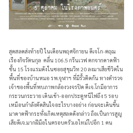
สุดสลดส่งท้ายปี ในเดือนพฤศจิกายน ดีเจโก-ตฤณ
เรืองกิจรัตนกุล คลื่น 106.5 กรีนเวฟ ตกจากดาดฟ้า
ชั้น 15 โรงแรมดังในซอยสุขุมวิท 20 ลงมาเสียชีวิตใน
พื้นที่ของบ้านหมอ รพ.จุฬาฯ ที่มีรั้วติดกัน ทางตำรวจ
เจ้าของพื้นที่พบภาพกล้องวงจรปิด ดีเจ.โกมีอาการ
กระวนกระวาย เดินเข้า-ออกประตูหนีไฟถึง 5 รอบ
เหมือนกำลังตัดสินใจอะไรบางอย่าง ก่อนจะเดินขึ้น
มาดาดฟ้ากระทั่งเกิดเหตุสลดดังกล่าว ถือเป็นการสูญ
เสียดีเจ.มากฝีมือในครอบครัวเอไทม์ไปอีก 1 คน