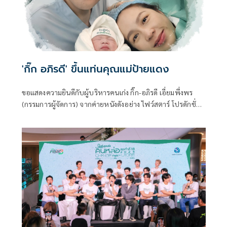
'กิ๊ก อภิรดี' ขึ้นแท่นคุณแม่ป้ายแดง
ขอแสดงความยินดีกับผู้บริหารคนเก่ง กิ๊ก-อภิรดี เอี่ยมพึ่งพร
(กรรมการผู้จัดการ) จากค่ายหนังดังอย่าง ไฟว์สตาร์ โปรดักชั่น
ที่กลายเป็นคุณแม่ป้ายแดง