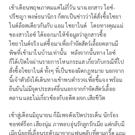
เข้าเดือนพฤษภาคมแค่ไม่กี่วัน นางเอกสาว ไอซ์-
ปรีชญา พงษ์ธนานิกร ก็ตกเป็นข่าวว่าได้สั่งซื้อไซยา
ไนด์ล็อตเดียวกันกับ แอม ไซยาไนด์ โดยทางคุณแม่
ของสาวไอซ์ ได้ออกมาให้ข้อมูลว่าลูกสาวซื้อ
ไซยาไนด์จริง แต่ซื้อมาเพื่อกำจัดสัตว์เลื้อยคลานมี
พิษที่เข้ามาในบ้านเท่านั้น หลังจากนั้นทาง ไอซ์
ก็ได้เปิดใจผ่านรายการโหนกระแส เกี่ยวกับกรณีที่ไป
สั่งซื้อไซยาไนด์ ทั้งๆ ที่เป็นของผิดกฎหมาย นอกจาก
นี้เจ้าตัวยังได้เดินทางเข้าพบตำรวจเพื่อชี้แจง พร้อม
ยืนยันไม่มีจุดประสงค์อื่นนอกจากกำจัดสัตว์เลื้อย
คลาน และไม่เกี่ยวข้องกับอดีต ผจก.เสียชีวิต
เข้าสู่เดือนมิถุนายน ก็มีเพจดังเปิดประเด็น นักร้อง
ซอฟต์ร็อก เสียงนุ่ม ภาพอบอุ่นรักลูกรักเมีย แต่กลับมี
เมียน้อยที่เลื่อนระดับมาจากแฟนคลับที่ตามกรี๊ด แถม