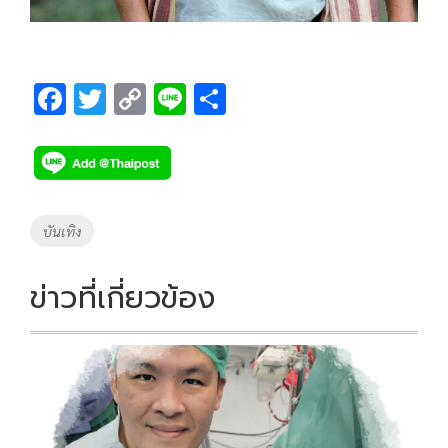
F
T
C
Li
S
ac
wi
o
n
h
e
tt
p
e
ar
b
er
y
e
o
Li
Tags
บันเทิง
o
n
k
k
ข่าวที่เกี่ยวข้อง