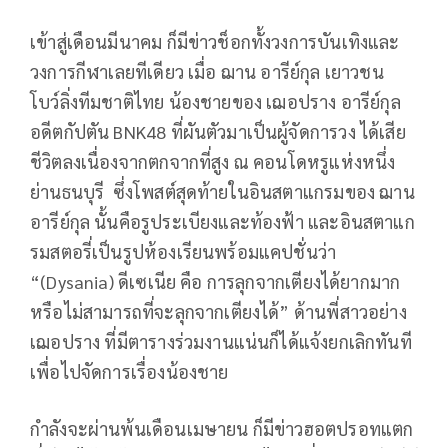
เข้าสู่เดือนมีนาคม ก็มีข่าวช็อกทั้งวงการบันเทิงและ
วงการกีฬาเลยทีเดียว เมื่อ ฌาน อารีย์กุล เยาวชน
โบว์ลิ่งทีมชาติไทย น้องชายของ เฌอปราง อารีย์กุล
อดีตกัปตัน BNK48 ที่ผันตัวมาเป็นผู้จัดการวง ได้เสีย
ชีวิตลงเนื่องจากตกจากที่สูง ณ คอนโดหรูแห่งหนึ่ง
ย่านธนบุรี ซึ่งโพสต์สุดท้ายในอินสตาแกรมของ ฌาน
อารีย์กุล นั้นคือรูประเบียงและท้องฟ้า และอินสตาแก
รมสตอรี่เป็นรูปห้องเรียนพร้อมแคปชั่นว่า
“(Dysania) ดีเซเนีย คือ การลุกจากเตียงได้ยากมาก
หรือไม่สามารถที่จะลุกจากเตียงได้” ด้านพี่สาวอย่าง
เฌอปราง ที่มีตารางร่วมงานแน่นก็ได้แจ้งยกเลิกทันที
เพื่อไปจัดการเรื่องน้องชาย
กำลังจะผ่านพ้นเดือนเมษายน ก็มีข่าวฮอตปรอทแตก