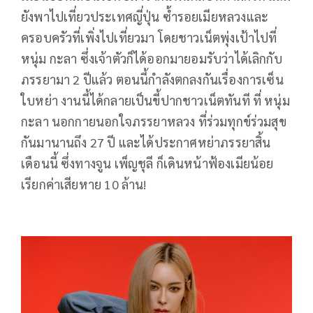
ยังพาไปเที่ยวประเทศญี่ปุ่น ซ้ำรอยเมียหลวงและ
ครอบครัวที่เพิ่งไปเที่ยวมา โดยชาวเน็ตพุ่งเป้าไปที่
หนุ่ม กะลา ซึ่งเจ้าตัวก็ได้ออกมายอมรับว่าได้เลิกกับ
ภรรยามา 2 ปีแล้ว ตอนนี้กำลังตกลงกันเรื่องการเซ็น
ใบหย่า งานนี้ได้กลายเป็นขี้ปากชาวเน็ตทันที ที่ หนุ่ม
กะลา นอกกายนอกใจภรรยาหลวง ที่ร่วมทุกข์ร่วมสุข
กันมานานถึง 27 ปี และได้ประกาศหย่าภรรยาสิ้น
เดือนนี้ ซึ่งทางจูน เพ็ญชุลี ก็เดินหน้าฟ้องเมียน้อย
เรียกค่าเสียหาย 10 ล้าน!