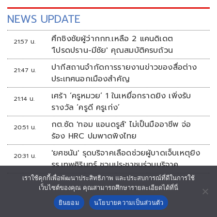
วง Tilly Birds ยังได้ออกแถลงการณ์ว่าเรื่องที่เกิดขึ้นทางวงขอ
วางตัวเป็นกลาง เนื่องจากเรื่องดังกล่าวเป็นเรื่องส่วนตัวในคดี
NEWS UPDATE
ชู้สาว
ศึกชิงชัยผู้ว่ากกท.เหลือ 2 แคนดิเดต
21:57 น.
'โปรดปราน-มีชัย' คุณสมบัติครบถ้วน
ปากีสถานจำกัดการรายงานข่าวของสื่อต่าง
21:47 น.
ประเทศนอกเมืองสำคัญ
เศร้า ‘ครูหมวย’ 1 ในเหยื่อกราดยิง เพิ่งรับ
21:14 น.
รางวัล ‘ครูดี ครูเก่ง’
กต.ซัด 'ทอม แอนดรูส์' ไม่เป็นมืออาชีพ จ่อ
20:51 น.
ร้อง HRC ปมพาดพิงไทย
'ยศชนัน' รุดบริจาคเลือดช่วยผู้บาดเจ็บเหตุยิง
20:31 น.
รร.เทพศิรินทร์ ชวนประชาชนร่วมบริจาค
เราใช้คุกกี้เพื่อพัฒนาประสิทธิภาพ และประสบการณ์ที่ดีในการใช้
เว็บไซต์ของคุณ คุณสามารถศึกษารายละเอียดได้ที่นี่
ยินยอม
นโยบายความเป็นส่วนตัว