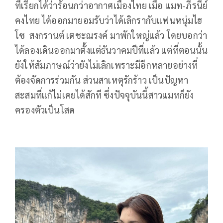
ที่เรียกได้ว่าร้อนกว่าอากาศเมืองไทย เมื่อ แมท-ภีรนีย์
คงไทย ได้ออกมายอมรับว่าได้เลิกรากับแฟนหนุ่มไฮ
โซ สงกรานต์ เตชะณรงค์ มาพักใหญ่แล้ว โดยบอกว่า
ได้ลองเดินออกมาตั้งแต่ธันวาคมปีที่แล้ว แต่ที่ตอนนั้น
ยังให้สัมภาษณ์ว่ายังไม่เลิกเพราะมีอีกหลายอย่างที่
ต้องจัดการร่วมกัน ส่วนสาเหตุรักร้าว เป็นปัญหา
สะสมที่แก้ไม่เคยได้สักที ซึ่งปัจจุบันนี้สาวแมทก็ยัง
ครองตัวเป็นโสด