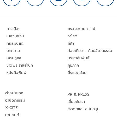
การเมือง
กรองสถานการณ์
เปลว สีเงิน
วาไรตี้
คอลัมนิสต์
กีฬา
บทความ
ท่องเที่ยว – ศิลปวัฒนธรรม
เศรษฐกิจ
ประชาสัมพันธ์
ข่าวพระราชสำนัก
ภูมิภาค
หนังสือพิมพ์
สิ่งแวดล้อม
ต่างประเทศ
PR & PRESS
อาชญากรรม
เกี่ยวกับเรา
X-CITE
ติดต่อและ สนับสนุน
ยานยนต์