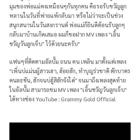
มุมของพ่อแม่คงเหมือนๆกันทุกคน คือรอรับขวัญลูก
หลานในวันที่พ่ายแพ้กลับมา หรือไม่ว่าจะเป็นช่วง
สนุกสนานในวันสงกรานต์ พ่อแม่ก็ยินดีต้อนรับลูกๆ
กลับมาบ้านเกิดเสมอ ผมก็ขอฝาก MV เพลง "เอิ้น
ขวัญวันลูกเจ็บ" ไว้ด้วยนะครับ"
แฟนๆที่ติดตามอัลบั้ม ถนน คน เพลิน มาตั้งแต่เพลง
"เพิ่นบ่แม่นผู้สาวเฮา, ฮ้อยฮัก, ทำบุญร่วชาติ ตักบาตร
คนละขัน, ฮักจนบ่ฮู้สิฮักจังใด๋" จนมาถึงเพลงสุดท้าย
ในอัลบั้ม สามารถชม MV เพลง "เอิ้นขวัญวันลูกเจ็บ"
ได้ทางช่อง YouTube : Grammy Gold Official