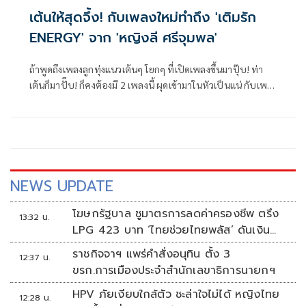
เต้นให้สุดจึ้ง! กับเพลงใหม่ทำถึง 'เติมรัก
ENERGY' จาก 'หญิงลี ศรีจุมพล'
ถ้าพูดถึงเพลงลูกทุ่งแนวเต้นๆ โยกๆ ที่เปิดเพลงขึ้นมาปุ๊บ! ท่า
เต้นก็มาปั๊บ! ก็คงต้องมี 2 เพลงนี้ ผุดเข้ามาในหัวเป็นแน่ กับเพลง
เต้นสนุกๆของลูกทุ่งสาวลำซิ่ง “หญิงลี ศรีจุมพล”
NEWS UPDATE
โฆษกรัฐบาล ชูมาตรการลดค่าครองชีพ ตรึง
13:32 น.
LPG 423 บาท ‘ไทยช่วยไทยพลัส’ ดันเงิน
หมุนแสนล้าน
ราชกิจจาฯ แพร่คำสั่งอนุทิน ตั้ง 3
12:37 น.
ขรก.การเมืองประจำสำนักเลขาธิการนายกฯ
HPV ภัยเงียบใกล้ตัว ชะล่าใจไม่ได้ หญิงไทย
12:28 น.