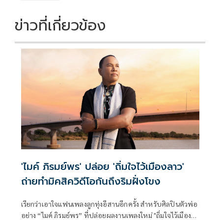
k
k
ข่าวที่เกี่ยวข้อง
'ไมค์ ภิรมย์พร' ปล่อย 'ถิ่มใจไว้เมืองลาว'
ถ่ายทำมิคสิควิดีโอกันถึงริมฝั่งโขง
เรียกว่าเอาใจแฟนเพลงลูกทุ่งอีสานอีกครั้ง สำหรับศิลปินตัวพ่อ
อย่าง “ไมค์ ภิรมย์พร” ที่ปล่อยผลงานเพลงใหม่ "ถิ่มใจไว้เมือง