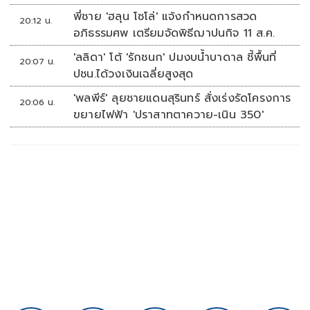
พี่ชาย 'ฮลุน โซโล่' แจ้งกำหนดการสวด
20:12 น.
อภิธรรมศพ เตรียมจัดพิธีฌาปนกิจ 11 ส.ค.
'ลลิดา' โต้ 'รักชนก' ปมงบน้ำบาดาล ชี้พื้นที่
20:07 น.
ปชน.ได้วงเงินเฉลี่ยสูงสุด
'พลพีร์' ลุยชายแดนสุรินทร์ สั่งเร่งรัดโครงการ
20:06 น.
ขยายไฟฟ้า 'ปราสาทตาควาย-เนิน 350'