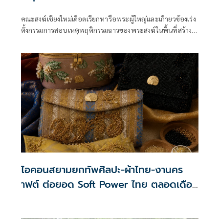
คณะสงฆ์เชียงใหม่เดือดเรียกหารือพระผู้ใหญ่และเกีายวข้องเร่ง
ตั้งกรรมการสอบเหตุพฤติกรรมฉาวของพระสงฆ์ในพื้นที่สร้าง
มลทิน ผู้ว่าฯ ส่งสัญญาณเป็นห่วงผลเสียหายให้เร่งสอบและสรุป
โดยเร็ว
ไอคอนสยามยกทัพศิลปะ-ผ้าไทย-งานคร
าฟต์ ต่อยอด Soft Power ไทย ตลอดเดือน
สิงหาคม