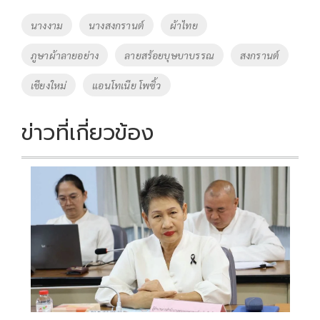
o
Li
Tags
นางงาม
นางสงกรานต์
ผ้าไทย
o
n
ภูษาผ้าลายอย่าง
ลายสร้อยบุษบาบรรณ
สงกรานต์
k
k
เชียงใหม่
แอนโทเนีย โพซิ้ว
ข่าวที่เกี่ยวข้อง