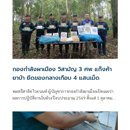
กองกำลังผาเมือง วิสามัญ 3 ศพ แก๊งค้า
ยาบ้า ยึดของกลางเกือบ 4 แสนเม็ด
พลตรีสาธิต ไวยนนท์ ผู้บัญชาการกองกำลังผาเมืองเปิดเผยว่า
ผลการปฏิบัติงานในห้วงปีงบประมาณ 2569 ตั้งแต่ 1 ตุลาคม
2568 ถึงปัจจุบัน หน่วยสามารถสกัดกั้นยาเสพติดได้ 446 ครั้ง
สูงกว่าช่วงเดียวกันของปีก่อน จับกุมผู้ต้องหาได้ 428 คน