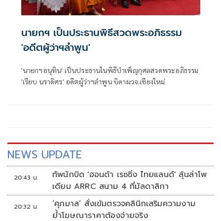
นายกฯ เป็นประธานพิธีสวดพระอภิธรรม
'อดีตผู้ว่าฯลำพูน'
'นายกฯอนุทิน' เป็นประธานในพิธีบำเพ็ญกุศลสวดพระอภิธรรม
'เรียบ นราดิศร' อดีตผู้ว่าฯลำพูน บิดาผวจ.เชียงใหม่
NEWS UPDATE
ทัพนักบิด 'ฮอนด้า เรซซิ่ง ไทยแลนด์' ลุ้นล่าโพ
20:43 น.
เดียม ARRC สนาม 4 ที่มัลดาลิกา
‘ศุภมาส’ สั่งเข้มตรวจคลินิกเสริมความงาม
20:32 น.
ย้ำโฆษณาราคาต้องจ่ายจริง