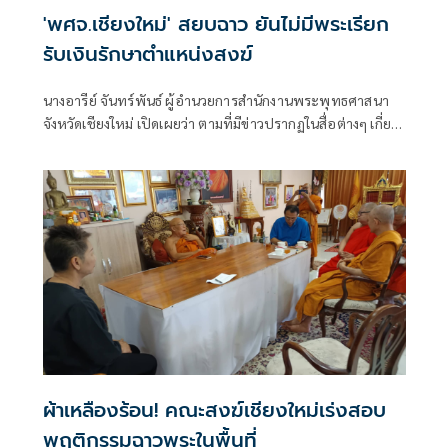
'พศจ.เชียงใหม่' สยบฉาว ยันไม่มีพระเรียก
รับเงินรักษาตำแหน่งสงฆ์
นางอารีย์ จันทร์พันธ์ ผู้อำนวยการสำนักงานพระพุทธศาสนา
จังหวัดเชียงใหม่ เปิดเผยว่า ตามที่มีข่าวปรากฏในสื่อต่างๆ เกี่ยว
กับกรณีที่พาดพิงวงการสงฆ์เชียงใหม่เรียกรับเงินเพื่อรักษา
ตำแหน่งสำคัญทางสงฆ์
ผ้าเหลืองร้อน! คณะสงฆ์เชียงใหม่เร่งสอบ
พฤติกรรมฉาวพระในพื้นที่