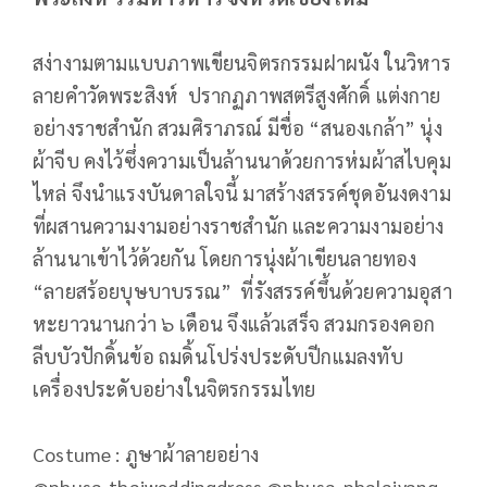
สง่างามตามแบบภาพเขียนจิตรกรรมฝาผนัง ในวิหาร
ลายคำวัดพระสิงห์ ปรากฏภาพสตรีสูงศักดิ์ แต่งกาย
อย่างราชสำนัก สวมศิราภรณ์ มีชื่อ “สนองเกล้า” นุ่ง
ผ้าจีบ คงไว้ซึ่งความเป็นล้านนาด้วยการห่มผ้าสไบคุม
ไหล่ จึงนำแรงบันดาลใจนี้ มาสร้างสรรค์ชุดอันงดงาม
ที่ผสานความงามอย่างราชสำนัก และความงามอย่าง
ล้านนาเข้าไว้ด้วยกัน โดยการนุ่งผ้าเขียนลายทอง
“ลายสร้อยบุษบาบรรณ” ที่รังสรรค์ขึ้นด้วยความอุสา
หะยาวนานกว่า ๖ เดือน จึงแล้วเสร็จ สวมกรองคอก
ลีบบัวปักดิ้นข้อ ถมดิ้นโปร่งประดับปีกแมลงทับ
เครื่องประดับอย่างในจิตรกรรมไทย
Costume : ภูษาผ้าลายอย่าง
@phusa_thaiweddingdress @phusa_phalaiyang