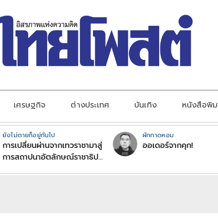
เศรษฐกิจ
ต่างประเทศ
บันเทิง
หนังสือพิม
ยังไม่ตายก็อยู่กันไป
ผักกาดหอม
การเปลี่ยนผ่านจากเทวราชามาสู่
ออเดอร์จากคุก!
การสถาปนาอัตลักษณ์ราชาธิป
ไตยแบบพุทธศาสนาในพระไตร
ปิฏก : สามัญผลสูตรในฐานะ
ทฤษฎีขีดจำกัดของอำนาจรัฐ
เหนือแรงงานและทรัพย์สิน