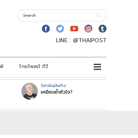
LINE : @THAIPOST
พ์
ไทยโพสต์ ทีวี
วิสามัญบันเทิง
เหยียบย่ำหัวใจ?