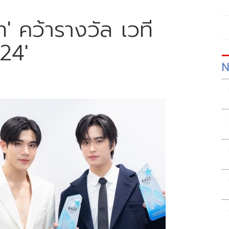
ท' คว้ารางวัล เวที
24'
N