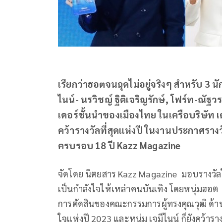
เรียกว่าฮอตจนฉุดไม่อยู่จริงๆ สำหรับ 3
ไนน์- นรวิชญ์ ฐิติเจริญรักษ์, โฟร์ท-ณ
เดอร์ชั้นนำของเมืองไทย ในเครือบริษัท เด
คว้ารางวัลที่สุดแห่งปี ในงานประกาศราง
ครบรอบ 18 ปี Kazz Magazine
จัดโดย นิตยสาร Kazz Magazine มอบรางวัลให้
เป็นกำลังใจให้เหล่าคนบันเทิง โดยหนุ่มฮอต 
การตัดสินของคณะกรรมการผู้ทรงคุณวุฒิ ด้านคู
ใจแห่งปี 2023 และหนุ่ม เจมีไนน์ ก็ยังคว้าร