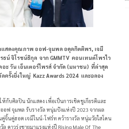
 นักแสดงคุณภาพ ออฟ-จุมพล อดุลกิตติพร, เจมี
ัฐวรรธน์ จิโรชน์ธิกุล จาก GMMTV คอนเทนต์โพรไว
อะ วัน เอ็นเตอร์ไพรส์ จำกัด (มหาชน) ที่ล่าสุด
วัลครั้งยิ่งใหญ่ Kazz Awards 2024 และฉลอง
กับศิลปิน นักแสดง เพื่อเป็นการเชิดชูเกียรติและ
ออฟ จุมพล รับรางวัล หนุ่มปังแห่งปี 2023 จากผล
่จิ้นคู่ฮอต เจมีไนน์-โฟร์ท คว้ารางวัล หนุ่มวัยใสโดน
างวัล ดาวรุ่งชายมาแรงแห่งปี Rising Male Of The