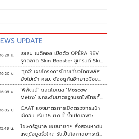
EWS UPDATE
เซเลบ เมดิคอล เปิดตัว OPÉRA REV
16:29 น.
รุกตลาด Skin Booster ชูเทรนด์ Skin
Quality & Longevity ตอบโจทย์
'ศุภจี' เผยโครงการไทยเที่ยวไทยพลัส
16:20 น.
คลินิกความงาม
ยังไม่เข้า ครม. ต้องดูกันอีกยาวมีงบ
เหลือเท่าไหร่
‘พิพัฒน์’ ถอดโมเดล ‘Moscow
16:05 น.
Metro’ ยกระดับมาตรฐานรถไฟไทยทั้ง
ระบบ
CAAT แจงมาตรการเปิดตรวจกระเป๋า
16:02 น.
เช็กอิน เริ่ม 16 ต.ค.นี้ ย้ำเปิดเฉพาะ
กรณีต้องสงสัย
โฆษกรัฐบาล เผยนายกฯ สั่งสอบหาต้น
15:48 น.
เหตุข้อมูลรั่วไหล รับเป็นโอกาสยกระดับ